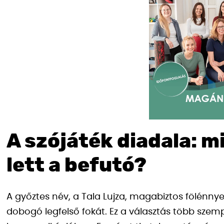
A szójáték diadala: mi
lett a befutó?
A győztes név, a Tala Lujza, magabiztos fölénny
dobogó legfelső fokát. Ez a választás több szemp