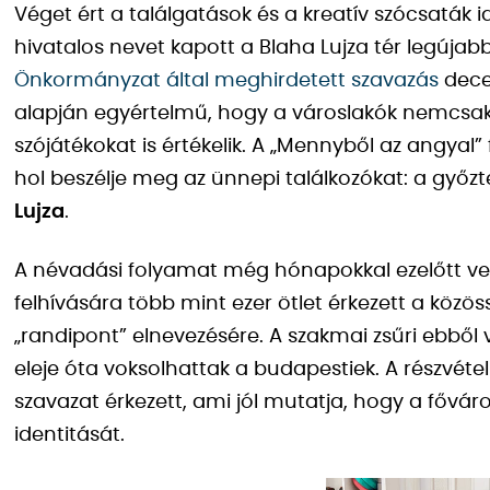
Véget ért a találgatások és a kreatív szócsaták 
hivatalos nevet kapott a Blaha Lujza tér legújabb,
Önkormányzat által meghirdetett szavazás
decem
alapján egyértelmű, hogy a városlakók nemcsak
szójátékokat is értékelik. A „Mennyből az angyal”
hol beszélje meg az ünnepi találkozókat: a győ
Lujza
.
A névadási folyamat még hónapokkal ezelőtt vet
felhívására több mint ezer ötlet érkezett a közö
„randipont” elnevezésére. A szakmai zsűri ebből 
eleje óta voksolhattak a budapestiek. A részvét
szavazat érkezett, ami jól mutatja, hogy a főváro
identitását.