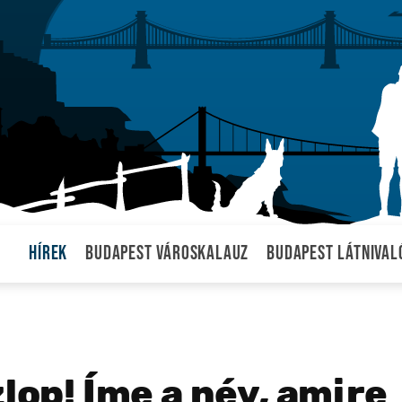
Hírek
Budapest városkalauz
Budapest látnival
lop! Íme a név, amire