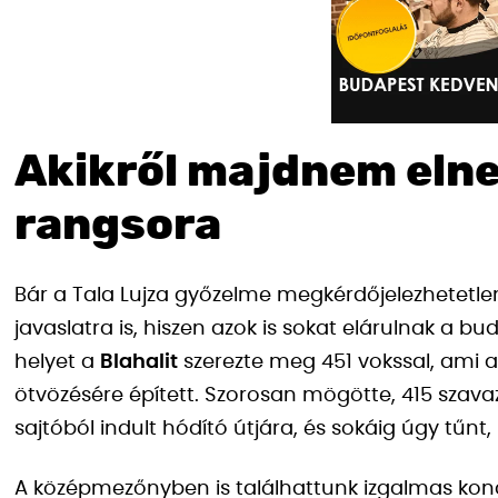
Akikről majdnem elne
rangsora
Bár a Tala Lujza győzelme megkérdőjelezhetetlen
javaslatra is, hiszen azok is sokat elárulnak a b
helyet a
Blahalit
szerezte meg 451 vokssal, ami a
ötvözésére épített. Szorosan mögötte, 415 szava
sajtóból indult hódító útjára, és sokáig úgy tűn
A középmezőnyben is találhattunk izgalmas kon