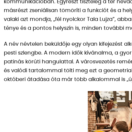
kommunikációban. Egyrészt tiszteleg a tér névad
másrészt zseniálisan tömöríti a funkciót és a he
valaki azt mondja, „fél nyolckor Tala Lujza”, ab
ténye és a pontos helyszín is, minden további m
A név névtelen beküldője egy olyan kifejezést al
pesti szlengbe. A modern idők kívánalma, a gyor
patinás körúti hangulattal. A városvezetés remé
és valódi tartalommal tölti meg ezt a geometri
októberi átadása óta már több alkalommal is „új