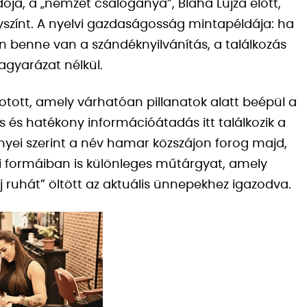
ója, a „nemzet csalogánya”, Blaha Lujza előtt,
lyszínt. A nyelvi gazdaságosság mintapéldája: ha
ban benne van a szándéknyilvánítás, a találkozás
agyarázat nélkül.
kotott, amely várhatóan pillanatok alatt beépül a
s és hatékony információátadás itt találkozik a
nyei szerint a név hamar közszájon forog majd,
ai formáiban is különleges műtárgyat, amely
 ruhát” öltött az aktuális ünnepekhez igazodva.