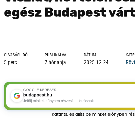
egész Budapest vár
OLVASÁSI IDŐ
PUBLIKÁLVA
DÁTUM
KATE
5 perc
7 hónapja
2025.12.24
Rövi
GOOGLE KERESÉS
budappest.hu
Jelölj minket előnyben részesített forrásnak
Kattints, és állíts be minket előnyben ré