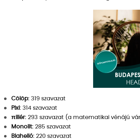
Cölöp
: 319 szavazat
Pixi
: 314 szavazat
πillér
: 293 szavazat (a matematikai vénájú vá
Monolit
: 285 szavazat
Blahelló
: 220 szavazat