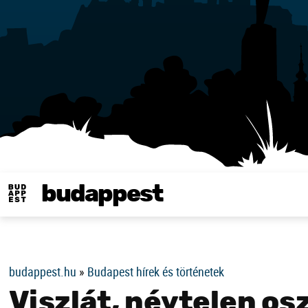
budappest
Same in english
budappest.hu
»
Budapest hírek és történetek
Viszlát, névtelen osz