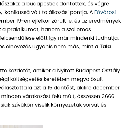
időszaka: a budapestiek döntöttek, és végre
 ikonikussá vált találkozási pontja. A
Fővárosi
ber 19-én éjfélkor zárult le, és az eredmények
 a praktikumot, hanem a szellemes
 felcsendülése előtt így már mindenki tudhatja,
ztes elnevezés ugyanis nem más, mint a
Tala
te kezdetét, amikor a Nyitott Budapest Osztály
sségi költségvetés keretében megvalósult
választotta ki azt a 15 döntőst, akikre december
el minden várakozást felülmúlt, összesen 3666
siak szívükön viselik környezetük sorsát és