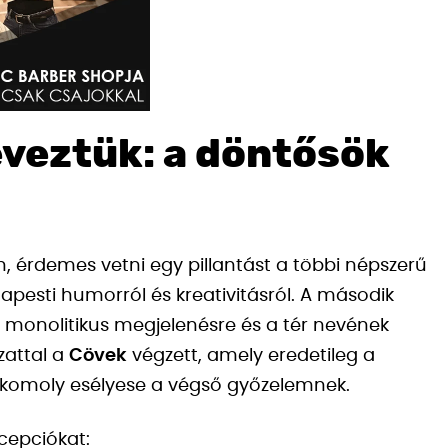
veztük: a döntősök
, érdemes vetni egy pillantást a többi népszerű
udapesti humorról és kreativitásról. A második
 monolitikus megjelenésre és a tér nevének
zattal a
Cövek
végzett, amely eredetileg a
t, komoly esélyese a végső győzelemnek.
cepciókat: