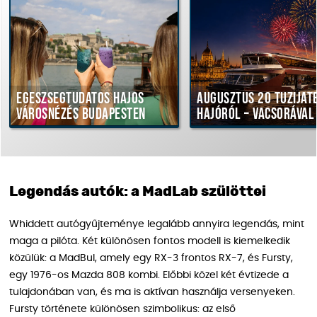
Egészségtudatos hajós
Augusztus 20 tűziját
városnézés Budapesten
hajóról – vacsorával
Legendás autók: a MadLab szülöttei
Whiddett autógyűjteménye legalább annyira legendás, mint
maga a pilóta. Két különösen fontos modell is kiemelkedik
közülük: a MadBul, amely egy RX-3 frontos RX-7, és Fursty,
egy 1976-os Mazda 808 kombi. Előbbi közel két évtizede a
tulajdonában van, és ma is aktívan használja versenyeken.
Fursty története különösen szimbolikus: az első