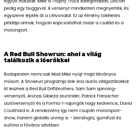
együtt indultak: Mike a Trophy Truck kategóriában, Lincoln
pedig egy buggyval. A versenyt mindketten megnyerték, és
egyszerre lépték át a célvonalat. Ez az élmény tökéletes
példája annak, hogyan kapcsolódhat össze a család és a
motorsport.
A Red Bull Showrun: ahol a világ
találkozik a lóerőkkel
Budapesten nemcsak Mad Mike nyújt majd látványos
műsort. A Showrun programja tele lesz autós világsztárokkal:
itt lesznek a Red Bull Driftbrothers, Sam Sam spinning-
versenyző, Arūnas Gibieža stuntrider, Patrick Friesacher
autóversenyző és a Forma-1-rajongók nagy kedvence, David
Coulthard is. A rendezvény így nem csupán motorsport-
show, hanem globális ünnep is – benzingőz, gumifüst és
eufória a főváros szívében.