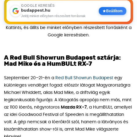
GOOGLE KERESÉS
budappest.hu
Beállítom
Jelölj minket előnyben részesített forrásnak
Kattints, és állíts be minket előnyben részesített forrásként a
Google keresésben.
A Red Bull Showrun Budapest sztárja:
Mad Mike és a HumBULt RX-7
Szeptember 20–21-én a
Red Bull Showrun Budapest
egy
különleges vendéget fogad: először látogat Magyarországra
Michael Whiddett, alias Mad Mike, a driftvilág egyik
legikonikusabb figurája. A látogatás apropója nem más, mint
az 1100 lóerős, négyrotoros
Mazda RX-7
, a HumBULt, amellyel
az idei Goodwood Festival of Speeden is megállíthatatlan
volt. A gép nemcsak a lóerőkről szól, hanem a látványos és
kiszámíthatatlan show-ról is, amit Mad Mike világszerte
képvisel.