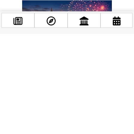
Facebook
@budappest
Követés most
Mad Mike üzenete: készüljünk a
váratlanra
Mad Mike részvétele a Red Bull Showrunon nemcsak egy
fellépés, hanem élményígéret. Egy rendhagyó pilóta, aki
ösztönből vezet, legendás autóval érkezik, és egy biztos: olyat
fogunk látni, amit eddig még nem. Budapest szeptember
végén a világ motorsport-naptárának egyik legizgalmasabb