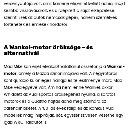
versenyautója volt, amit karrierje elején el kellett adnia, majd
később visszavásárolt, és újraépített a saját elképzelései
szerint. Ezek az autók nemcsak gépek, hanem személyes
történetek és emlékek hordozói.
A Wankel-motor öröksége – és
alternatívái
Mad Mike karrierjét elválaszthatatlanul összefonja a
Wankel-
motor
, amely a Mazda szinonimájává vált. A négyrotoros
konfiguráció különleges hangja és teljesítménye mára Mad
Mike védjegyévé vált. Ám ha nem lenne Wankel, akkor
Whiddett az Audi sportos örökségéhez nyúlna: a sorötös
motorok és a Quattro hajtás adná meg számára az
adrenalinlöketet. A ’80-as évek ralija és az ikonikus Audi
modellek máig inspirálják, sőt: egyszer szívesen vezetne egy
igazi WRC-raliautót is.