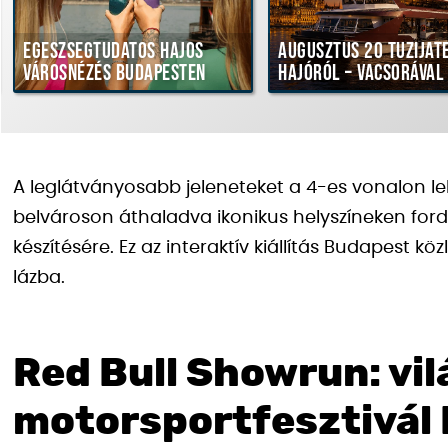
Egészségtudatos hajós
Augusztus 20 tűziját
városnézés Budapesten
hajóról – vacsorával
A leglátványosabb jeleneteket a 4-es vonalon leh
belvároson áthaladva ikonikus helyszíneken ford
készítésére. Ez az interaktív kiállítás Budapest k
lázba.
Red Bull Showrun: vi
motorsportfesztivál