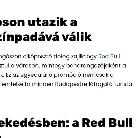
oson utazik a
ínpadává válik
gészen elképesztő dolog zajlik: egy
Red Bull
esztül a városon, mintegy beharangozójaként a
ak. Ez az egyedülálló promóció nemcsak a
lemfelkeltő minden Budapestre látogató turista
ekedésben: a Red Bull