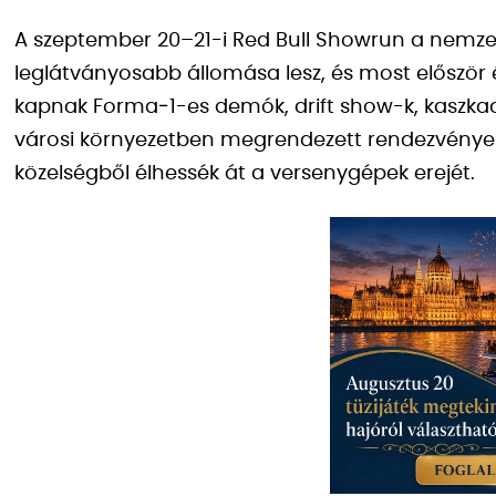
A szeptember 20–21-i Red Bull Showrun a nemz
leglátványosabb állomása lesz, és most először
kapnak Forma‑1-es demók, drift show-k, kaszkad
városi környezetben megrendezett rendezvények 
közelségből élhessék át a versenygépek erejét.