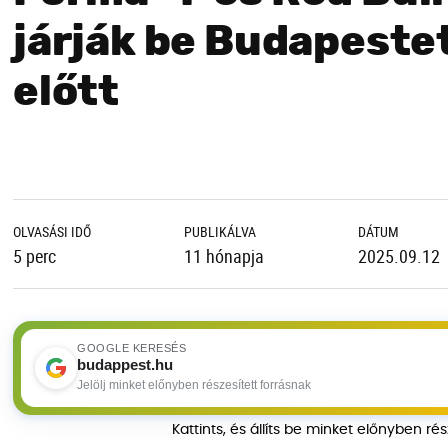
járják be Budapeste
előtt
OLVASÁSI IDŐ
PUBLIKÁLVA
DÁTUM
5 perc
11 hónapja
2025.09.12
GOOGLE KERESÉS
budappest.hu
Jelölj minket előnyben részesített forrásnak
Kattints, és állíts be minket előnyben ré