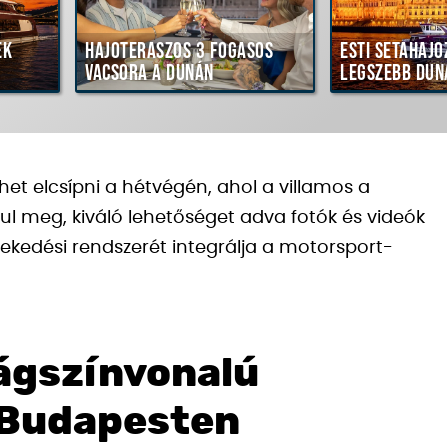
ék
Hajóteraszos 3 fogásos
Esti sétahajó
vacsora a Dunán
legszebb dun
et elcsípni a hétvégén, ahol a villamos a
ul meg, kiváló lehetőséget adva fotók és videók
özlekedési rendszerét integrálja a motorsport-
lágszínvonalú
 Budapesten