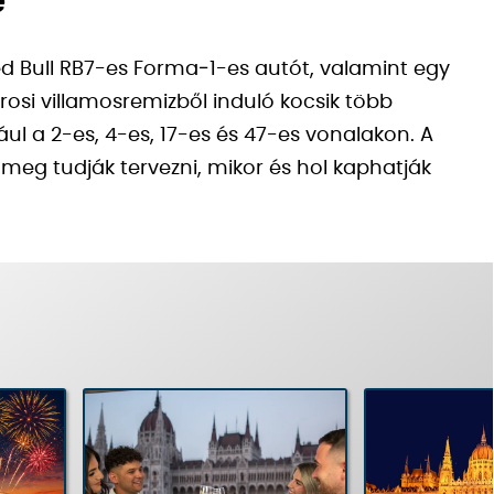
e
Red Bull RB7-es Forma‑1-es autót, valamint egy
rosi villamosremizből induló kocsik több
ul a 2-es, 4-es, 17-es és 47-es vonalakon. A
 meg tudják tervezni, mikor és hol kaphatják