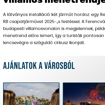
villamos menetrendj
A látványos installáció két járműt hordoz: egy 
RB csapatjárművet 2025-„s festéssel. A Ferencvá
budapesti villamosvonalon is megjelennek, példá
menetrend előre ismert, így a turisták pontosan
lencsevégre a száguldó cirkusz ikonjait.
Ajánlatok a városból