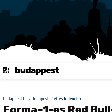
budappest
Same in english
budappest.hu
»
Budapest hírek és történetek
Forma–1-es Red Bull