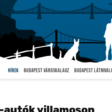
Hírek
Budapest városkalauz
Budapest látnival
-autók villamoson