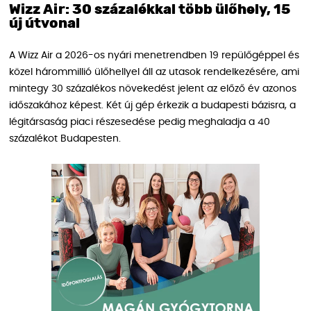
Wizz Air: 30 százalékkal több ülőhely, 15
új útvonal
A Wizz Air a 2026-os nyári menetrendben 19 repülőgéppel és
közel hárommillió ülőhellyel áll az utasok rendelkezésére, ami
mintegy 30 százalékos növekedést jelent az előző év azonos
időszakához képest. Két új gép érkezik a budapesti bázisra, a
légitársaság piaci részesedése pedig meghaladja a 40
százalékot Budapesten.