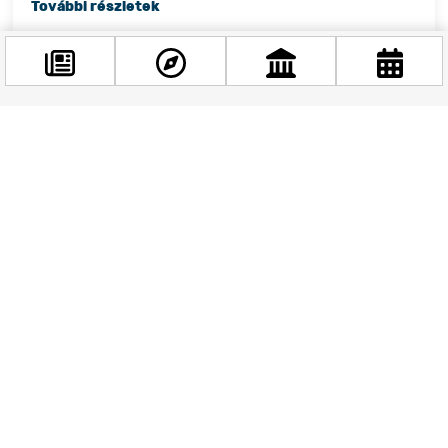
Facebook
@budappest
Követés most
Újraindult a közvetlen Budapest–Toronto járat:
Kanada most közelebb van, mint valaha
Jelentős mérföldkőhöz érkezett Budapest