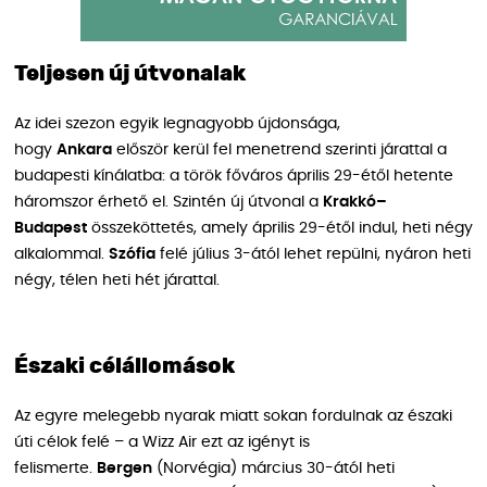
Teljesen új útvonalak
Az idei szezon egyik legnagyobb újdonsága,
hogy
Ankara
először kerül fel menetrend szerinti járattal a
budapesti kínálatba: a török főváros április 29-étől hetente
háromszor érhető el. Szintén új útvonal a
Krakkó–
Budapest
összeköttetés, amely április 29-étől indul, heti négy
alkalommal.
Szófia
felé július 3-ától lehet repülni, nyáron heti
négy, télen heti hét járattal.
Északi célállomások
Az egyre melegebb nyarak miatt sokan fordulnak az északi
úti célok felé – a Wizz Air ezt az igényt is
felismerte.
Bergen
(Norvégia) március 30-ától heti