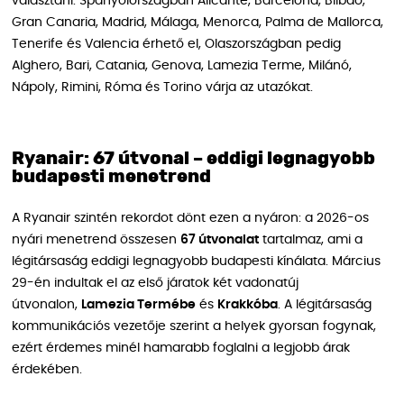
választani. Spanyolországban Alicante, Barcelona, Bilbao,
Gran Canaria, Madrid, Málaga, Menorca, Palma de Mallorca,
Tenerife és Valencia érhető el, Olaszországban pedig
Alghero, Bari, Catania, Genova, Lamezia Terme, Milánó,
Nápoly, Rimini, Róma és Torino várja az utazókat.
Ryanair: 67 útvonal – eddigi legnagyobb
budapesti menetrend
A Ryanair szintén rekordot dönt ezen a nyáron: a 2026-os
nyári menetrend összesen
67 útvonalat
tartalmaz, ami a
légitársaság eddigi legnagyobb budapesti kínálata. Március
29-én indultak el az első járatok két vadonatúj
útvonalon,
Lamezia Termébe
és
Krakkóba
. A légitársaság
kommunikációs vezetője szerint a helyek gyorsan fogynak,
ezért érdemes minél hamarabb foglalni a legjobb árak
érdekében.