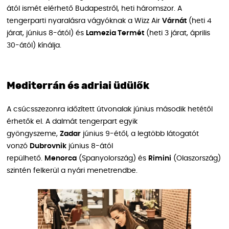
ától ismét elérhető Budapestről, heti háromszor. A
tengerparti nyaralásra vágyóknak a Wizz Air
Várnát
(heti 4
járat, június 8-ától) és
Lamezia Termét
(heti 3 járat, április
30-ától) kínálja.
Mediterrán és adriai üdülők
A csúcsszezonra időzített útvonalak június második hetétől
érhetők el. A dalmát tengerpart egyik
gyöngyszeme,
Zadar
június 9-étől, a legtöbb látogatót
vonzó
Dubrovnik
június 8-ától
repülhető.
Menorca
(Spanyolország) és
Rimini
(Olaszország)
szintén felkerül a nyári menetrendbe.