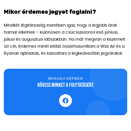
Mikor érdemes jegyet foglalni?
Mindkét légitársaság esetében igaz, hogy a legjobb árak
hamar elkelnek – különösen a csúcsszezonra eső júniusi,
júliusi és augusztusi időszakban. Ha már megvan a kiszemelt
úti cél, érdemes minél előbb összehasonlítani a Wizz Air és a
Ryanair ajánlatait, és biztosítani a legkedvezőbb jegyárakat.
MARADJ KÉPBEN
Kövess minket a folytatásért