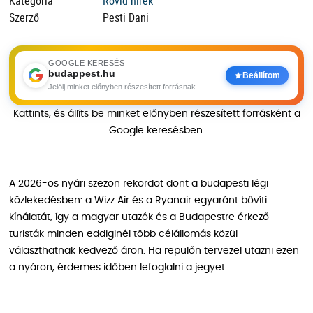
Kategória
Rövid hírek
Szerző
Pesti Dani
GOOGLE KERESÉS
budappest.hu
Beállítom
Jelölj minket előnyben részesített forrásnak
Kattints, és állíts be minket előnyben részesített forrásként a
Google keresésben.
A 2026-os nyári szezon rekordot dönt a budapesti légi
közlekedésben: a Wizz Air és a Ryanair egyaránt bővíti
kínálatát, így a magyar utazók és a Budapestre érkező
turisták minden eddiginél több célállomás közül
választhatnak kedvező áron. Ha repülőn tervezel utazni ezen
a nyáron, érdemes időben lefoglalni a jegyet.