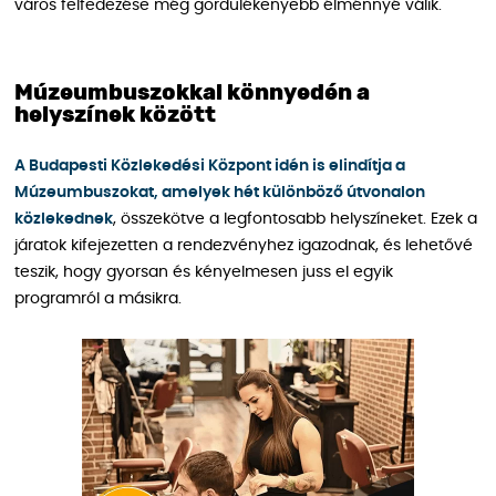
város felfedezése még gördülékenyebb élménnyé válik.
Múzeumbuszokkal könnyedén a
helyszínek között
A Budapesti Közlekedési Központ idén is elindítja a
Múzeumbuszokat, amelyek hét különböző útvonalon
közlekednek
, összekötve a legfontosabb helyszíneket. Ezek a
járatok kifejezetten a rendezvényhez igazodnak, és lehetővé
teszik, hogy gyorsan és kényelmesen juss el egyik
programról a másikra.