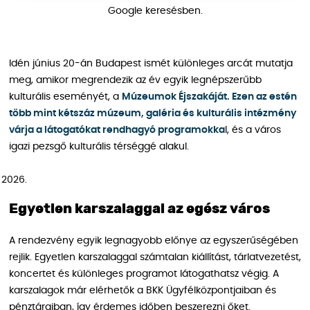
Google keresésben.
Idén június 20-án Budapest ismét különleges arcát mutatja
meg, amikor megrendezik az év egyik legnépszerűbb
kulturális eseményét, a
Múzeumok Éjszakáját. Ezen az estén
több mint kétszáz múzeum, galéria és kulturális intézmény
várja a látogatókat rendhagyó programokka
l, és a város
igazi pezsgő kulturális térséggé alakul.
Egyetlen karszalaggal az egész város
A rendezvény egyik legnagyobb előnye az egyszerűségében
rejlik. Egyetlen karszalaggal számtalan kiállítást, tárlatvezetést,
koncertet és különleges programot látogathatsz végig. A
karszalagok már elérhetők a BKK Ügyfélközpontjaiban és
pénztáraiban, így érdemes időben beszerezni őket.