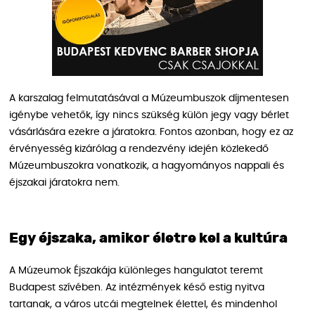
A karszalag felmutatásával a Múzeumbuszok díjmentesen
igénybe vehetők, így nincs szükség külön jegy vagy bérlet
vásárlására ezekre a járatokra. Fontos azonban, hogy ez az
érvényesség kizárólag a rendezvény idején közlekedő
Múzeumbuszokra vonatkozik, a hagyományos nappali és
éjszakai járatokra nem.
Egy éjszaka, amikor életre kel a kultúra
A Múzeumok Éjszakája különleges hangulatot teremt
Budapest szívében. Az intézmények késő estig nyitva
tartanak, a város utcái megtelnek élettel, és mindenhol