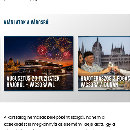
Ajánlatok a városból
gusztus 20 tűzijáték
Hajóteraszos 3 fogásos
jóról – vacsorával
vacsora a Dunán
A karszalag nemcsak belépőként szolgál, hanem a
közlekedést is megkönnyíti az esemény ideje alatt, így a