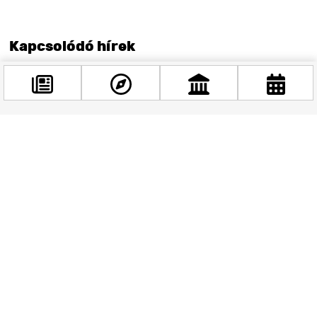
Kapcsolódó hírek
Facebook
@budappest
Követés most
Múzeumok Éjszakája 2026 – A legjobb