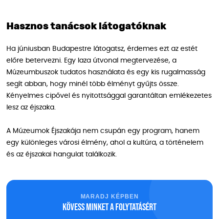
Hasznos tanácsok látogatóknak
Ha júniusban Budapestre látogatsz, érdemes ezt az estét
előre betervezni. Egy laza útvonal megtervezése, a
Múzeumbuszok tudatos használata és egy kis rugalmasság
segít abban, hogy minél több élményt gyűjts össze.
Kényelmes cipővel és nyitottsággal garantáltan emlékezetes
lesz az éjszaka.
A Múzeumok Éjszakája nem csupán egy program, hanem
egy különleges városi élmény, ahol a kultúra, a történelem
és az éjszakai hangulat találkozik.
MARADJ KÉPBEN
Kövess minket a folytatásért