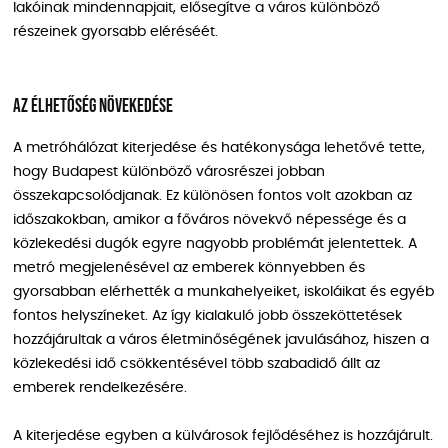
lakóinak mindennapjait, elősegítve a város különböző
részeinek gyorsabb eléréséét.
Az élhetőség növekedése
A metróhálózat kiterjedése és hatékonysága lehetővé tette,
hogy Budapest különböző városrészei jobban
összekapcsolódjanak. Ez különösen fontos volt azokban az
időszakokban, amikor a főváros növekvő népessége és a
közlekedési dugók egyre nagyobb problémát jelentettek. A
metró megjelenésével az emberek könnyebben és
gyorsabban elérhették a munkahelyeiket, iskoláikat és egyéb
fontos helyszíneket. Az így kialakuló jobb összeköttetések
hozzájárultak a város életminőségének javulásához, hiszen a
közlekedési idő csökkentésével több szabadidő állt az
emberek rendelkezésére.
A kiterjedése egyben a külvárosok fejlődéséhez is hozzájárult.