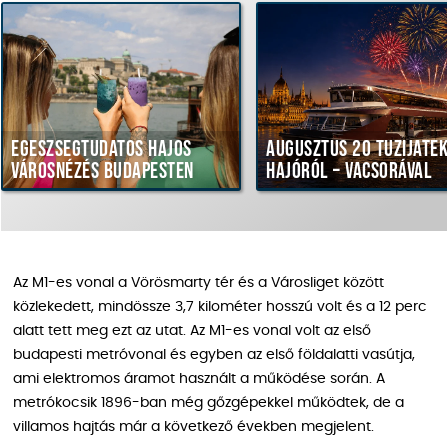
udatos hajós
Augusztus 20 tűzijáték
Ha
s Budapesten
hajóról – vacsorával
va
Az M1-es vonal a Vörösmarty tér és a Városliget között
közlekedett, mindössze 3,7 kilométer hosszú volt és a 12 perc
alatt tett meg ezt az utat. Az M1-es vonal volt az első
budapesti metróvonal és egyben az első földalatti vasútja,
ami elektromos áramot használt a működése során. A
metrókocsik 1896-ban még gőzgépekkel működtek, de a
villamos hajtás már a következő években megjelent.