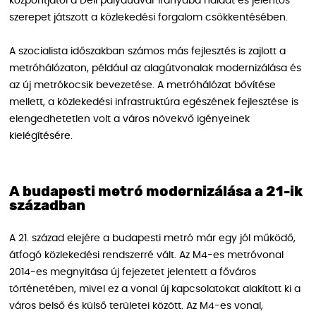
központjától a Déli pályaudvar irányába haladt és jelentős
szerepet játszott a közlekedési forgalom csökkentésében.
A szocialista időszakban számos más fejlesztés is zajlott a
metróhálózaton, például az alagútvonalak modernizálása és
az új metrókocsik bevezetése. A metróhálózat bővítése
mellett, a közlekedési infrastruktúra egészének fejlesztése is
elengedhetetlen volt a város növekvő igényeinek
kielégítésére.
A budapesti metró modernizálása a 21-ik
században
A 21. század elejére a budapesti metró már egy jól működő,
átfogó közlekedési rendszerré vált. Az M4-es metróvonal
2014-es megnyitása új fejezetet jelentett a főváros
történetében, mivel ez a vonal új kapcsolatokat alakított ki a
város belső és külső területei között. Az M4-es vonal,