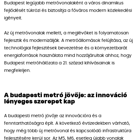
Budapest legújabb metróvonalaként a város dinamikus
fejlődését tükrözi és biztosítja a főváros modern közlekedési
igényeit.
Az új metróvonalak mellett, a meglévőket is folyamatosan
fejlesztik és modernizálják. A metróállomások felújítása, az új
technológiai fejlesztések bevezetése és a környezetbarát
energiaforrások használata mind hozzájárultak ahhoz, hogy
Budapest metróhálózata a 21. század kihívásainak is
megfeleljen.
A budapesti metró jövője: az innováció
lényeges szerepet kap
A budapesti metró jövője az innovációra és a
fenntarthatóságra épít. A következő évtizedekben várható,
hogy még több új metróvonal és kapcsolódó infrastruktúra
fejlesztésére kerül sor. Az M5, M6, esetleg újabb vonalak