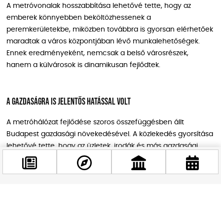
A metróvonalak hosszabbítása lehetővé tette, hogy az
emberek könnyebben beköltözhessenek a
peremkerületekbe, miközben továbbra is gyorsan elérhetőek
maradtak a város központjában lévő munkalehetőségek.
Ennek eredményeként, nemcsak a belső városrészek,
hanem a külvárosok is dinamikusan fejlődtek.
A gazdaságra is jelentős hatással volt
A metróhálózat fejlődése szoros összefüggésben állt
Budapest gazdasági növekedésével. A közlekedés gyorsítása
lehetővé tette, hogy az üzletek, irodák és más gazdasági
központok könnyebben elérhetőek legyenek. A metróhálózat
bővítése egyes városrészeknek új gazdasági lehetőségeket
teremtett, míg a közlekedési csomópontok körül új üzletek,
éttermek és irodák jelentek meg, ezzel élénkítve a helyi
Facebook
gazdaságot.
@budappest