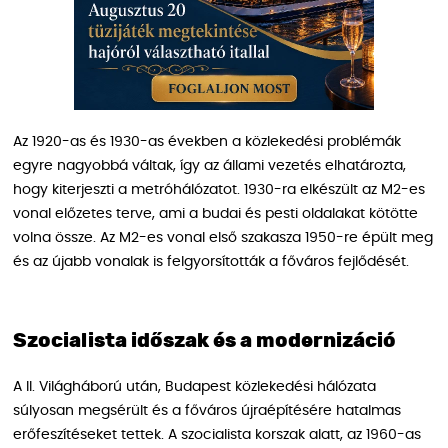
Az 1920-as és 1930-as években a közlekedési problémák
egyre nagyobbá váltak, így az állami vezetés elhatározta,
hogy kiterjeszti a metróhálózatot. 1930-ra elkészült az M2-es
vonal előzetes terve, ami a budai és pesti oldalakat kötötte
volna össze. Az M2-es vonal első szakasza 1950-re épült meg
és az újabb vonalak is felgyorsították a főváros fejlődését.
Szocialista időszak és a modernizáció
A II. Világháború után, Budapest közlekedési hálózata
súlyosan megsérült és a főváros újraépítésére hatalmas
erőfeszítéseket tettek. A szocialista korszak alatt, az 1960-as