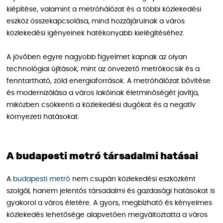
kiépítése, valamint a metróhálózat és a többi közlekedési
eszköz összekapcsolása, mind hozzájárulnak a város
közlekedési igényeinek hatékonyabb kielégítéséhez.
A jövőben egyre nagyobb figyelmet kapnak az olyan
technológiai újítások, mint az önvezető metrókocsik és a
fenntartható, zöld energiaforrások. A metróhálózat bővítése
és modernizálása a város lakóinak életminőségét javítja,
miközben csökkenti a közlekedési dugókat és a negatív
környezeti hatásokat.
A budapesti metró társadalmi hatásai
A
budapesti metró
nem csupán közlekedési eszközként
szolgál, hanem jelentős társadalmi és gazdasági hatásokat is
gyakorol a város életére. A gyors, megbízható és kényelmes
közlekedés lehetősége alapvetően megváltoztatta a város