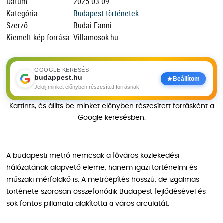
Dátum
2025.03.09
Kategória
Budapest történetek
Szerző
Budai Fanni
Kiemelt kép forrása
Villamosok.hu
GOOGLE KERESÉS
budappest.hu
Beállítom
Jelölj minket előnyben részesített forrásnak
Kattints, és állíts be minket előnyben részesített forrásként a
Google keresésben.
A budapesti metró nemcsak a főváros közlekedési
hálózatának alapvető eleme, hanem igazi történelmi és
műszaki mérföldkő is. A metróépítés hosszú, de izgalmas
története szorosan összefonódik Budapest fejlődésével és
sok fontos pillanata alakította a város arculatát.