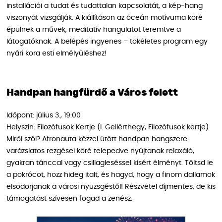
installációi a tudat és tudattalan kapcsolatát, a kép-hang
viszonyát vizsgálják. A kiállításon az óceán motívuma köré
épülnek a művek, meditatív hangulatot teremtve a
látogatóknak. A belépés ingyenes – tökéletes program egy
nyári kora esti elmélyüléshez!
Handpan hangfürdő a Város felett
Időpont: július 3., 19:00
Helyszín: Filozófusok Kertje (I. Gellérthegy, Filozófusok kertje)
Miről szól? Afronauta kézzel ütött handpan hangszere
varázslatos rezgései köré telepedve nyújtanak relaxáló,
gyakran tánccal vagy csillagleséssel kísért élményt. Töltsd le
a pokrócot, hozz hideg italt, és hagyd, hogy a finom dallamok
elsodorjanak a városi nyüzsgéstől! Részvétel díjmentes, de kis
támogatást szívesen fogad a zenész.