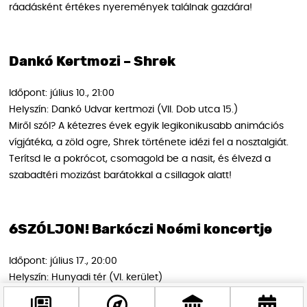
ráadásként értékes nyeremények találnak gazdára!
Dankó Kertmozi – Shrek
Időpont: július 10., 21:00
Helyszín: Dankó Udvar kertmozi (VII. Dob utca 15.)
Miről szól? A kétezres évek egyik legikonikusabb animációs
vígjátéka, a zöld ogre, Shrek története idézi fel a nosztalgiát.
Terítsd le a pokrócot, csomagold be a nasit, és élvezd a
szabadtéri mozizást barátokkal a csillagok alatt!
6SZÓLJON! Barkóczi Noémi koncertje
Időpont: július 17., 20:00
Helyszín: Hunyadi tér (VI. kerület)
Miről szól? A lendületes fiatal énekesnő és zenekara – a