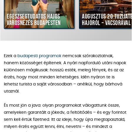
Egészségtudatos hajós
Augusztus 20 tűzijáték
városnézés Budapesten
hajóról – vacsorával
Ezek a
budapesti programok
nemcsak szórakoztatnak,
hanem közösséget építenek. A nyári napforduló utáni napok
különösen mágikusak: hosszú esték, meleg fények, és az az
érzés, hogy most minden lehetséges. Idén nyáron te is
lehetsz turista a saját városodban – anélkül, hogy bárhová
utaznál.
És most jön a java: olyan programokat válogattunk össze,
amelyeken garantált a jókedv, a feltöltődés – és egy forintot
sem kell értük fizetned. Itt az ideje, hogy újra megtapasztald,
milyen érzés együtt lenni, élni, nevetni – és mindezt a