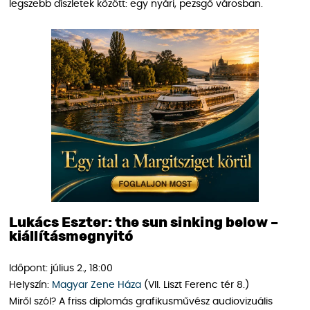
legszebb díszletek között: egy nyári, pezsgő városban.
Lukács Eszter: the sun sinking below –
kiállításmegnyitó
Időpont: július 2., 18:00
Helyszín:
Magyar Zene Háza
(VII. Liszt Ferenc tér 8.)
Miről szól? A friss diplomás grafikusművész audiovizuális