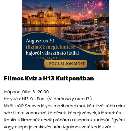
Filmes Kvíz a H13 Kultpontban
Időpont: július 3., 20:00
Helyszín: H13 KultPont (V. Horánszky utca 13.)
Miről szól? Szenvedélyes mozibarátoknak kötelező: több mint
száz filmre vonatkozó kérdések, képrejtvények, idézetek és
ikonikus filmzenék teszik próbára a csapatok tudását. Egyéni
vagy csapatjelentkezés után izgalmas vetélkedés vár –