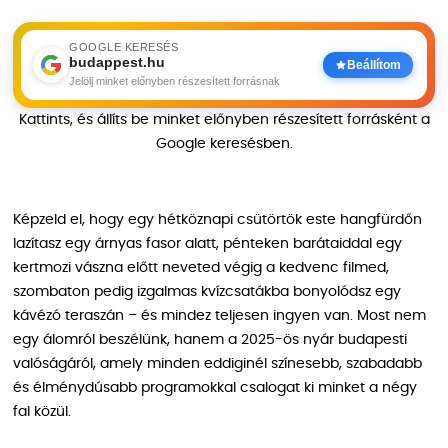
GOOGLE KERESÉS
budappest.hu
Beállítom
Jelölj minket előnyben részesített forrásnak
Kattints, és állíts be minket előnyben részesített forrásként a
Google keresésben.
Képzeld el, hogy egy hétköznapi csütörtök este hangfürdőn
lazítasz egy árnyas fasor alatt, pénteken barátaiddal egy
kertmozi vászna előtt neveted végig a kedvenc filmed,
szombaton pedig izgalmas kvízcsatákba bonyolódsz egy
kávézó teraszán – és mindez teljesen ingyen van. Most nem
egy álomról beszélünk, hanem a 2025-ös nyár budapesti
valóságáról, amely minden eddiginél színesebb, szabadabb
és élménydúsabb programokkal csalogat ki minket a négy
fal közül.