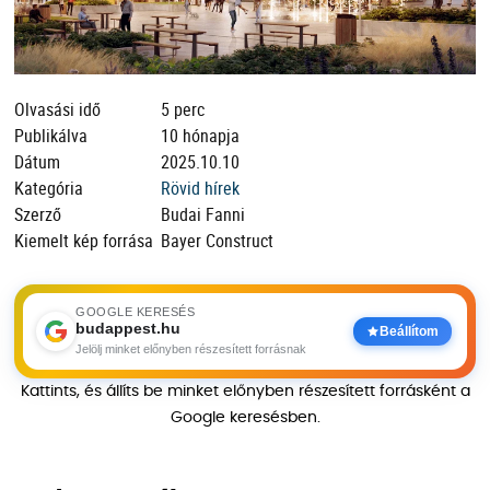
Olvasási idő
5 perc
Publikálva
10 hónapja
Dátum
2025.10.10
Kategória
Rövid hírek
Szerző
Budai Fanni
Kiemelt kép forrása
Bayer Construct
GOOGLE KERESÉS
budappest.hu
Beállítom
Jelölj minket előnyben részesített forrásnak
Kattints, és állíts be minket előnyben részesített forrásként a
Google keresésben.