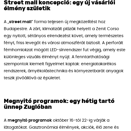
Street mall koncepció: egy új vásárlói
élmény születik
A „
street mall
” forma teljesen új megközelítést hoz
Budapestre. A zárt, klimatizált plázák helyett a Zenit Corso
egy nyitott, sétányos elrendezést követ, amely természetes
fényt, friss levegőt és városi atmoszférát biztosít. A perforált
fémhomlokzat mögött LED-sínrendszer fut végig, amely este
különleges vizuális élményt nyújt. A fenntarthatósági
szempontok kiemelt figyelmet kaptak: energiatakarékos
rendszerek, árnyékolástechnika és környezetbarát anyagok
teszik jövőállóvá az épületet.
Megnyitó programok: egy hétig tartó
ünnep Zuglóban
A
megnyitó programok
október 16-tól 22-ig várják a
látogatókat. Gasztronómiai élmények, akciók, élő zene és