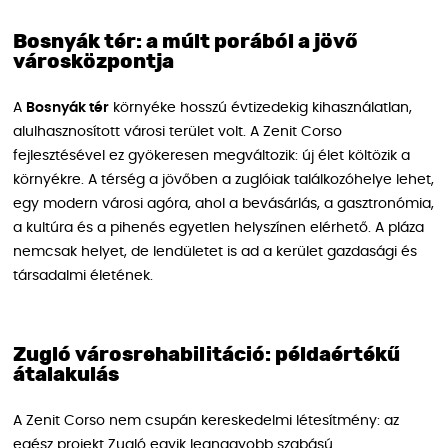
Bosnyák tér: a múlt porából a jövő
városközpontja
A
Bosnyák tér
környéke hosszú évtizedekig kihasználatlan,
alulhasznosított városi terület volt. A Zenit Corso
fejlesztésével ez gyökeresen megváltozik: új élet költözik a
környékre. A térség a jövőben a zuglóiak találkozóhelye lehet,
egy modern városi agóra, ahol a bevásárlás, a gasztronómia,
a kultúra és a pihenés egyetlen helyszínen elérhető. A pláza
nemcsak helyet, de lendületet is ad a kerület gazdasági és
társadalmi életének.
Zugló városrehabilitáció: példaértékű
átalakulás
A Zenit Corso nem csupán kereskedelmi létesítmény: az
egész projekt Zugló egyik legnagyobb szabású