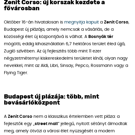
Zenit Corso: új korszak kezdete a
fővárosban
Október 16-án hivatalosan is
megnyitja kapuit
a
Zenit Corso
,
Budapest új plázája, amely nemcsak a vásárlás, de a
közösségi élet új központjává is válhat. A
Bosnyák tér
mögötti, eddig kihasználatlan 6,7 hektáros terület éled újjá,
Zugló szívében. Az új fejlesztés több mint 11 ezer
négyzetméternyi kiskereskedelmi területet kínál, olyan nagy
nevekkel, mint az Aldi, Libri, Sinsay, Pepco, Rossmann vagy a
Flying Tiger.
Budapest új plázája: több, mint
bevásárlóközpont
A
Zenit Corso
nem a klasszikus értelemben vett pláza: a
fejlesztők egy „
street mall
” jellegű, nyitott sétányt álmodtak
meg, amely ötvözi a városi élet nyüzsgését a modern