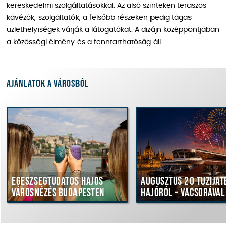
kereskedelmi szolgáltatásokkal. Az alsó szinteken teraszos
kávézók, szolgáltatók, a felsőbb részeken pedig tágas
üzlethelyiségek várják a látogatókat. A dizájn középpontjában
a közösségi élmény és a fenntarthatóság áll.
Ajánlatok a városból
Egészségtudatos hajós
Augusztus 20 tűziját
városnézés Budapesten
hajóról – vacsorával