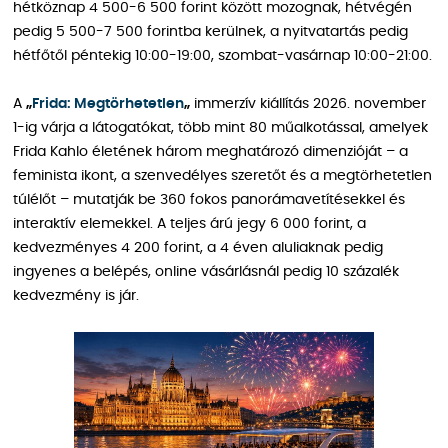
hétköznap 4 500-6 500 forint között mozognak, hétvégén
pedig 5 500-7 500 forintba kerülnek, a nyitvatartás pedig
hétfőtől péntekig 10:00-19:00, szombat-vasárnap 10:00-21:00.
A
„
Frida: Megtörhetetlen
„
immerzív kiállítás 2026. november
1-ig várja a látogatókat, több mint 80 műalkotással, amelyek
Frida Kahlo életének három meghatározó dimenzióját – a
feminista ikont, a szenvedélyes szeretőt és a megtörhetetlen
túlélőt – mutatják be 360 fokos panorámavetítésekkel és
interaktív elemekkel. A teljes árú jegy 6 000 forint, a
kedvezményes 4 200 forint, a 4 éven aluliaknak pedig
ingyenes a belépés, online vásárlásnál pedig 10 százalék
kedvezmény is jár.