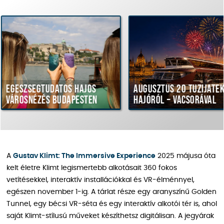
datos hajós
Augusztus 20 tűzijáték
Haj
 Budapesten
hajóról – vacsorával
vac
A
Gustav Klimt: The Immersive Experience
2025 májusa óta
kelt életre Klimt legismertebb alkotásait 360 fokos
vetítésekkel, interaktív installációkkal és VR-élménnyel,
egészen november 1-ig. A tárlat része egy aranyszínű Golden
Tunnel, egy bécsi VR-séta és egy interaktív alkotói tér is, ahol
saját Klimt-stílusú műveket készíthetsz digitálisan. A jegyárak