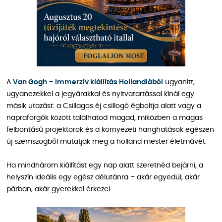
A
Van Gogh – Immerzív kiállítás Hollandiából
ugyanitt,
ugyanezekkel a jegyárakkal és nyitvatartással kínál egy
másik utazást: a Csillagos éj csillogó égboltja alatt vagy a
napraforgók között találhatod magad, miközben a magas
felbontású projektorok és a környezeti hanghatások egészen
új szemszögből mutatják meg a holland mester életművét.
Ha mindhárom kiállítást egy nap alatt szeretnéd bejárni, a
helyszín ideális egy egész délutánra – akár egyedül, akár
párban, akár gyerekkel érkezel.