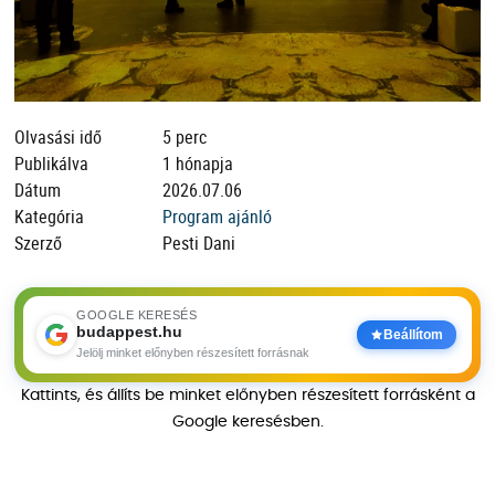
Olvasási idő
5 perc
Publikálva
1 hónapja
Dátum
2026.07.06
Kategória
Program ajánló
Szerző
Pesti Dani
GOOGLE KERESÉS
budappest.hu
Beállítom
Jelölj minket előnyben részesített forrásnak
Kattints, és állíts be minket előnyben részesített forrásként a
Google keresésben.