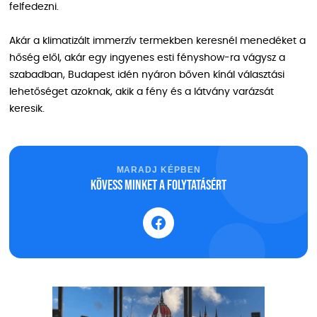
felfedezni.
Akár a klimatizált immerzív termekben keresnél menedéket a
hőség elől, akár egy ingyenes esti fényshow-ra vágysz a
szabadban, Budapest idén nyáron bőven kínál választási
lehetőséget azoknak, akik a fény és a látvány varázsát
keresik.
MARADJ KÉPBEN
Kövess minket a folytatásért