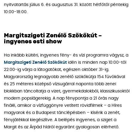
nyitvatartás július 6. és augusztus 31. között hétfőtől péntekig
10:00-18:00.
Margitszigeti Zenélő Szökőkút –
ingyenes esti show
Ha inkább kültéri, ingyenes fény- és vízi programra vágysz, a
Margitszigeti Zenélő Szökőkút
idén is minden nap 10:00-től
22:00-ig várja a látogatókat, egészen október 31-ig.
Magyarország legnagyobb zenélő szökőkútja 154 fúvókával
és 25 méteres középső vízsugárral naponta több zenei
blokkban táncoltatja a vizet, gyermekdalokból, klasszikusoktól
modern popslágerekig. A nap fénypontja a 21 órás nagy
finálé, amikor a vízfüggönyre vetített rövidfilmek – a Híres
magyarok és a Budapest tánclépésben – kísérik a zenét,
fényjátékkal kiegészítve. A belépés ingyenes, a sziget a
Margit és az Árpád hídról egyaránt gyalogosan elérhető.