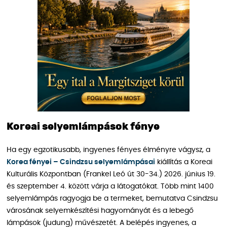
Koreai selyemlámpások fénye
Ha egy egzotikusabb, ingyenes fényes élményre vágysz, a
Korea fényei – Csindzsu selyemlámpásai
kiállítás a Koreai
Kulturális Központban (Frankel Leó út 30-34.) 2026. június 19.
és szeptember 4. között várja a látogatókat. Több mint 1400
selyemlámpás ragyogja be a termeket, bemutatva Csindzsu
városának selyemkészítési hagyományát és a lebegő
lámpások (judung) művészetét. A belépés ingyenes, a