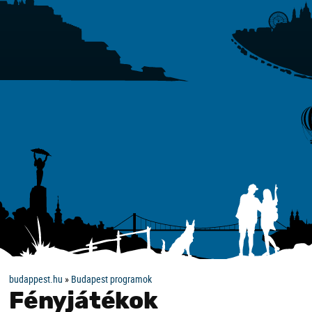
budappest.hu
»
Budapest programok
Fényjátékok