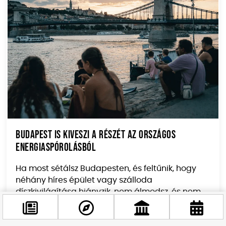
Budapest is kiveszi a részét az országos
energiaspórolásból
Ha most sétálsz Budapesten, és feltűnik, hogy
néhány híres épület vagy szálloda
díszkivilágítása hiányzik, nem álmodsz, és nem
is...