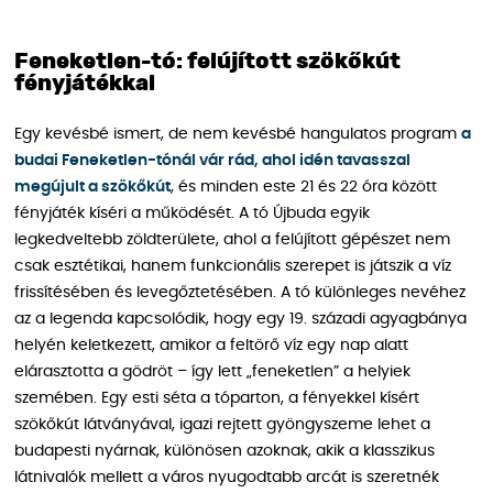
Feneketlen-tó: felújított szökőkút
fényjátékkal
Egy kevésbé ismert, de nem kevésbé hangulatos program
a
budai Feneketlen-tónál vár rád, ahol idén tavasszal
megújult a szökőkút
, és minden este 21 és 22 óra között
fényjáték kíséri a működését. A tó Újbuda egyik
legkedveltebb zöldterülete, ahol a felújított gépészet nem
csak esztétikai, hanem funkcionális szerepet is játszik a víz
frissítésében és levegőztetésében. A tó különleges nevéhez
az a legenda kapcsolódik, hogy egy 19. századi agyagbánya
helyén keletkezett, amikor a feltörő víz egy nap alatt
elárasztotta a gödröt – így lett „feneketlen” a helyiek
szemében. Egy esti séta a tóparton, a fényekkel kísért
szökőkút látványával, igazi rejtett gyöngyszeme lehet a
budapesti nyárnak, különösen azoknak, akik a klasszikus
látnivalók mellett a város nyugodtabb arcát is szeretnék