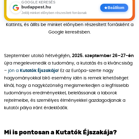
GOOGLE KERESÉS
budappest.hu
Beállítom
Jelölj minket előnyben részesített forrásnak
Kattints, és állíts be minket előnyben részesített forrásként a
Google keresésben.
Szeptember utolsó hétvégéjén,
2025. szeptember 26–27-én
újra megelevenedik a tudomány, a kutatás és a kíváncsiság
–
jön a
Kutatók Éjszakája
! Ez az Európa‑szerte nagy
hagyományokkal bíró esemény idén is remek lehetőséget
kínál, hogy a nagyközönség megismerkedjen a legfrissebb
tudományos eredményekkel, belelássanak a laborok
rejtelmeibe, és személyes élményekkel gazdagodjanak a
kutatói pálya iránt érdeklődők.
Mi is pontosan a Kutatók Éjszakája?