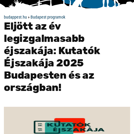
budappest.hu
»
Budapest programok
Eljött az év
legizgalmasabb
éjszakája: Kutatók
Éjszakája 2025
Budapesten és az
országban!