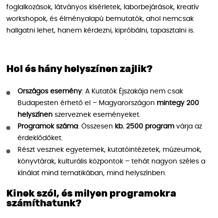
foglalkozások, látványos kísérletek, laborbejárások, kreatív
workshopok, és élményalapú bemutatók, ahol nemcsak
hallgatni lehet, hanem kérdezni, kipróbálni, tapasztalni is.
Hol és hány helyszínen zajlik?
Országos esemény
: A Kutatók Éjszakája nem csak
Budapesten érhető el – Magyarországon
mintegy 200
helyszínen
szerveznek eseményeket.
Programok száma
: Összesen
kb. 2500 program
várja az
érdeklődőket.
Részt vesznek egyetemek, kutatóintézetek, múzeumok,
könyvtárak, kulturális központok – tehát nagyon széles a
kínálat mind tematikában, mind helyszínben.
Kinek szól, és milyen programokra
számíthatunk?