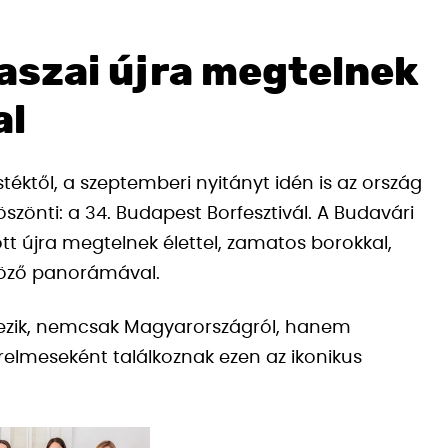
raszai újra megtelnek
al
éktől, a szeptemberi nyitányt idén is az ország
zönti: a 34. Budapest Borfesztivál. A Budavári
ött újra megtelnek élettel, zamatos borokkal,
űgöző panorámával.
rkezik, nemcsak Magyarországról, hanem
zerelmeseként találkoznak ezen az ikonikus