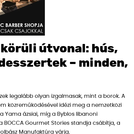
körüli útvonal: hús,
, desszertek – minden,
 ízek legalább olyan izgalmasak, mint a borok. A
em közreműködésével idézi meg a nemzetközi
 a Yama ázsiai, míg a Byblos libanoni
t a BOCCA Gourmet Stories standja csábítja, a
olbász Manufaktúra várja.