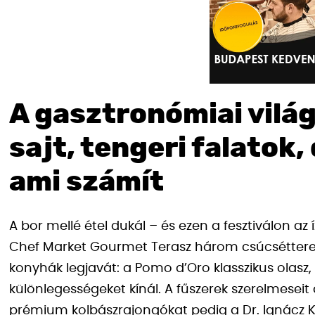
A gasztronómiai világ
sajt, tengeri falatok
ami számít
A bor mellé étel dukál – és ezen a fesztiválon az
Chef Market Gourmet Terasz három csúcsétter
konyhák legjavát: a Pomo d’Oro klasszikus olasz,
különlegességeket kínál. A fűszerek szerelmesei
prémium kolbászrajongókat pedig a Dr. Ignácz K