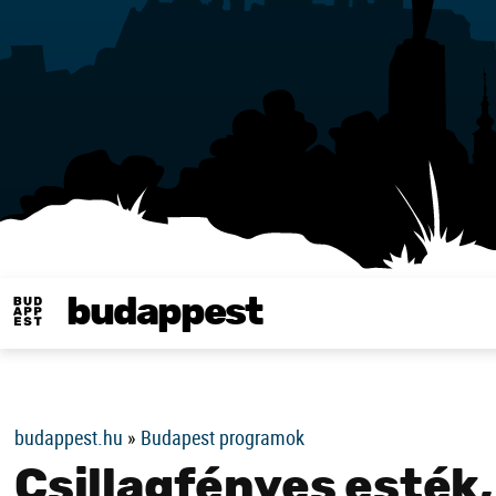
budappest
Same in english
budappest.hu
»
Budapest programok
Csillagfényes esték, 