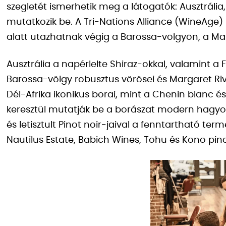
szegletét ismerhetik meg a látogatók: Ausztrália,
mutatkozik be. A Tri-Nations Alliance (WineAge)
alatt utazhatnak végig a Barossa-völgyön, a Mar
Ausztrália a napérlelte Shiraz-okkal, valamint a
Barossa-völgy robusztus vörösei és Margaret Rive
Dél-Afrika ikonikus borai, mint a Chenin blanc é
keresztül mutatják be a borászat modern hagyom
és letisztult Pinot noir-jaival a fenntartható ter
Nautilus Estate, Babich Wines, Tohu és Kono pinc