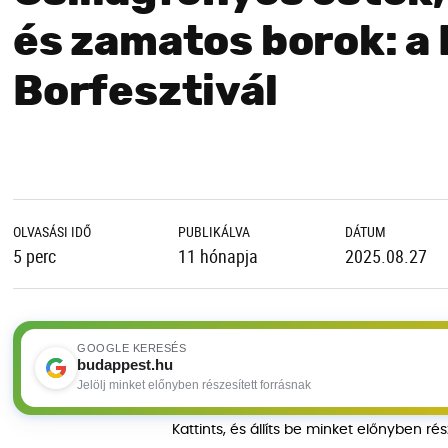
és zamatos borok: a
Borfesztivál
OLVASÁSI IDŐ
PUBLIKÁLVA
DÁTUM
5 perc
11 hónapja
2025.08.27
GOOGLE KERESÉS
budappest.hu
Jelölj minket előnyben részesített forrásnak
Kattints, és állíts be minket előnyben ré