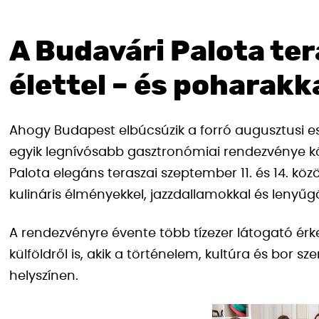
A Budavári Palota te
élettel – és poharakk
Ahogy Budapest elbúcsúzik a forró augusztusi est
egyik legnívósabb gasztronómiai rendezvénye kös
Palota elegáns teraszai szeptember 11. és 14. köz
kulináris élményekkel, jazzdallamokkal és leny
A rendezvényre évente több tízezer látogató é
külföldről is, akik a történelem, kultúra és bor s
helyszínen.