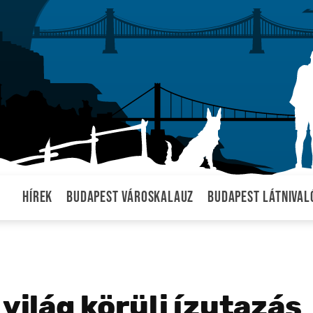
Hírek
Budapest városkalauz
Budapest látnival
világ körüli ízutazás