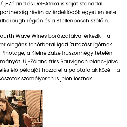
 Új-Zéland és Dél-Afrika is saját standdal
 partnerség révén az érdeklődők egyetlen este
lborough régión és a Stellenbosch szőlőin.
 Fourth Wave Wines borászataival érkezik – a
r elegáns fehérborai igazi ízutazást ígérnek.
s Pinotage, a Kleine Zalze huszonnégy tételén
ányát. Új-Zéland friss Sauvignon blanc-jaival
melés élő példáját hozza el a palotafalak közé – a
észetek személyesen is jelen lesznek.