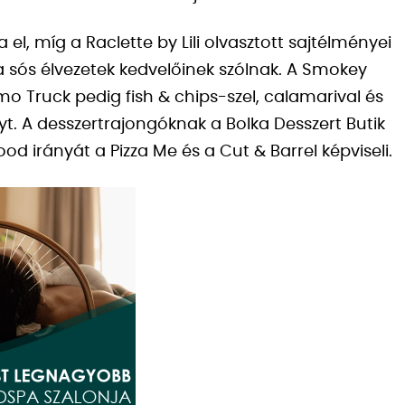
l, míg a Raclette by Lili olvasztott sajtélményei
 sós élvezetek kedvelőinek szólnak. A Smokey
emo Truck pedig fish & chips-szel, calamarival és
t. A desszertrajongóknak a Bolka Desszert Butik
ood irányát a Pizza Me és a Cut & Barrel képviseli.