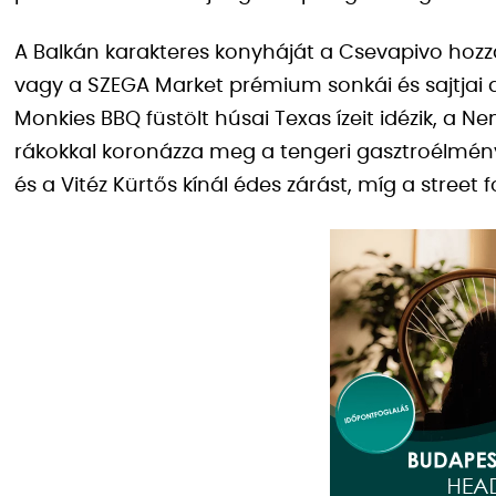
A Balkán karakteres konyháját a Csevapivo hozza e
vagy a SZEGA Market prémium sonkái és sajtjai a
Monkies BBQ füstölt húsai Texas ízeit idézik, a N
rákokkal koronázza meg a tengeri gasztroélmény
és a Vitéz Kürtős kínál édes zárást, míg a street f