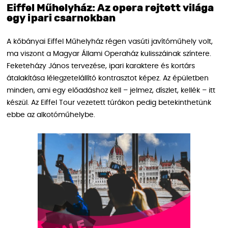
Eiffel Műhelyház: Az opera rejtett világa
egy ipari csarnokban
A kőbányai Eiffel Műhelyház régen vasúti javítóműhely volt,
ma viszont a Magyar Állami Operaház kulisszáinak színtere.
Feketeházy János tervezése, ipari karaktere és kortárs
átalakítása lélegzetelállító kontrasztot képez. Az épületben
minden, ami egy előadáshoz kell – jelmez, díszlet, kellék – itt
készül. Az Eiffel Tour vezetett túrákon pedig betekinthetünk
ebbe az alkotóműhelybe.