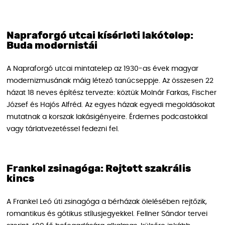
Napraforgó utcai kísérleti lakótelep:
Buda modernistái
A Napraforgó utcai mintatelep az 1930-as évek magyar
modernizmusának máig létező tanúcseppje. Az összesen 22
házat 18 neves építész tervezte: köztük Molnár Farkas, Fischer
József és Hajós Alfréd. Az egyes házak egyedi megoldásokat
mutatnak a korszak lakásigényeire. Érdemes podcastokkal
vagy tárlatvezetéssel fedezni fel.
Frankel zsinagóga: Rejtett szakrális
kincs
A Frankel Leó úti zsinagóga a bérházak ölelésében rejtőzik,
romantikus és gótikus stílusjegyekkel. Fellner Sándor tervei