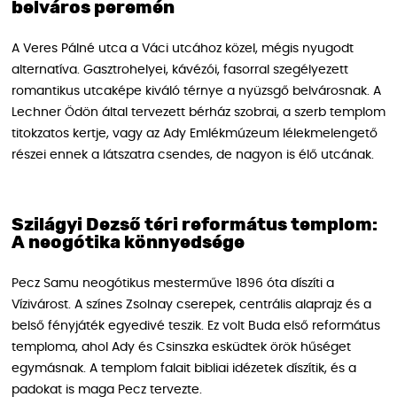
belváros peremén
A Veres Pálné utca a Váci utcához közel, mégis nyugodt
alternatíva. Gasztrohelyei, kávézói, fasorral szegélyezett
romantikus utcaképe kiváló térnye a nyüzsgő belvárosnak. A
Lechner Ödön által tervezett bérház szobrai, a szerb templom
titokzatos kertje, vagy az Ady Emlékmúzeum lélekmelengető
részei ennek a látszatra csendes, de nagyon is élő utcának.
Szilágyi Dezső téri református templom:
A neogótika könnyedsége
Pecz Samu neogótikus mesterműve 1896 óta díszíti a
Vízivárost. A színes Zsolnay cserepek, centrális alaprajz és a
belső fényjáték egyedivé teszik. Ez volt Buda első református
temploma, ahol Ady és Csinszka esküdtek örök hűséget
egymásnak. A templom falait bibliai idézetek díszítik, és a
padokat is maga Pecz tervezte.