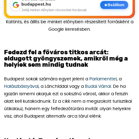
budappest.hu
Beállítom
Jelölj minket előnyben részesített forrásnak
Kattints, és állíts be minket előnyben részesített forrásként a
Google keresésben.
Fedezd fel a főváros titkos arcát:
eldugott gyöngyszemek, amikről még a
helyiek sem mindig tudnak
Budapest sokak számára egyet jelent a
Parlamenttel
, a
Halászbástyával
, a Lánchíddal vagy a
Budai Várral
. De ha
igazán ismerni akarjuk ezt a sokszínű várost, akkor a felszín
alatt kell kutakodnunk. Ez a cikk nem a megszokott turisztikai
útikalauz, hanem egy felfedezőtúrára invitál: olyan helyekre
visz, ahol Budapest alternatív arca tárul elénk.