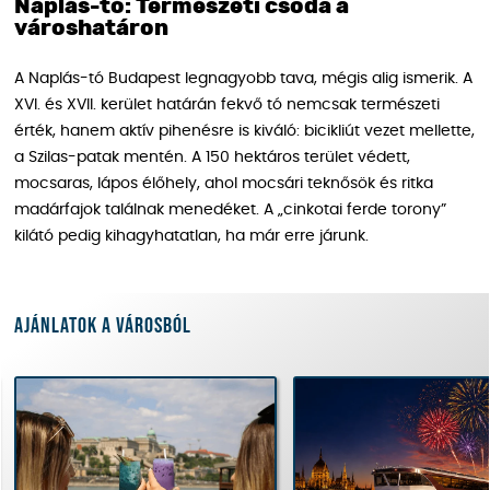
Naplás-tó: Természeti csoda a
városhatáron
A Naplás-tó Budapest legnagyobb tava, mégis alig ismerik. A
XVI. és XVII. kerület határán fekvő tó nemcsak természeti
érték, hanem aktív pihenésre is kiváló: bicikliút vezet mellette,
a Szilas-patak mentén. A 150 hektáros terület védett,
mocsaras, lápos élőhely, ahol mocsári teknősök és ritka
madárfajok találnak menedéket. A „cinkotai ferde torony”
kilátó pedig kihagyhatatlan, ha már erre járunk.
Ajánlatok a városból