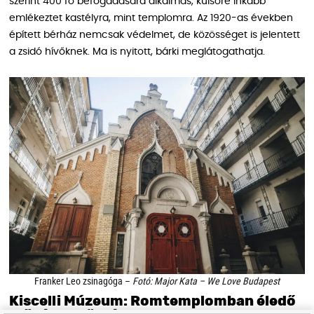
szerint 400 fő befogadására alkalmas, külsőre inkább
emlékeztet kastélyra, mint templomra. Az 1920-as években
épített bérház nemcsak védelmet, de közösséget is jelentett
a zsidó hívőknek. Ma is nyitott, bárki meglátogathatja.
Franker Leo zsinagóga –
Fotó: Major Kata – We Love Budapest
Kiscelli Múzeum: Romtemplomban éledő