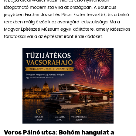
A Bajza utcai Walter Rózsi-villa az első nyilvánosan
látogatható modernista villa az országban. A Bauhaus
jegyében Fischer József és Pécsi Eszter tervezték, és a belső
terekben máig érződik az avantgárd letisztultsága. Ma a
Magyar Építészeti Múzeum egyik kiállítótere, amely időszakos
tárlatokkal várja az építészet iránt érdeklődőket.
Veres Pálné utca: Bohém hangulat a