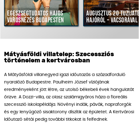
észségtudatos hajós
Augusztus 20 tűzijáték
rosnézés Budapesten
hajóról – vacsorával
Mátyásföldi villatelep: Szecessziós
történelem a kertvárosban
A Mátyásföldi villanegyed igazi időutazás a századforduló
nyaralózó Budapestre. Paulheim József víziójának
eredményeként jött létre, az utolsó békebeli évek hangulatát
őrizve. A Dozzi-villa, az olasz szalámigyáros háza a floreális
szecesszió iskolapéldája. Növényi indák, pávák, napraforgók
és egy lenyűgöző sisaktorony díszítik az épületet. A Kertvárosi
Időutazó sétái pedig további titkokat is felfednek.