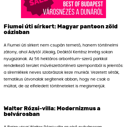
Fiumei úti sírkert: Magyar panteon zöld
oázisban
A Fiumei úti sírkert nem csupán temető, hanem történelmi
zátony, ahol Adytól Jókaiig, Deáktól Kertész Imréig sokan
nyugszanak. Az 56 hektáros arborétum-szerű parkkal
rendelkező terület művészettörténeti szempontból is jelentős:
a síremlékek neves szobrászok keze munkái. Vezetett séták,
tematikus útvonalak segítenek abban, hogy ne csak a
múltat, de az elfeledett történeteket is megismerjük.
Walter Rózsi-villa: Modernizmus a
belvárosban