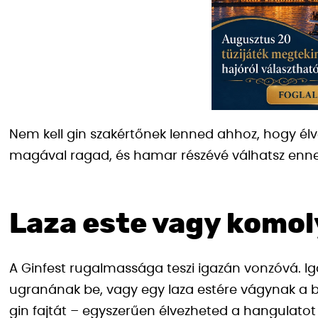
Nem kell gin szakértőnek lenned ahhoz, hogy élv
magával ragad, és hamar részévé válhatsz enne
Laza este vagy komol
A Ginfest rugalmassága teszi igazán vonzóvá. Igaz
ugranának be, vagy egy laza estére vágynak a ba
gin fajtát – egyszerűen élvezheted a hangulatot e