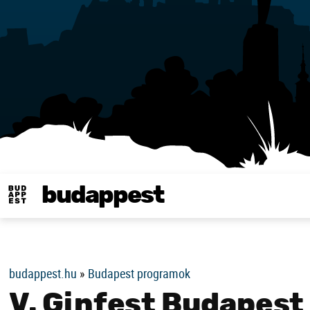
budappest
Same in english
budappest.hu
»
Budapest programok
V. Ginfest Budapest 