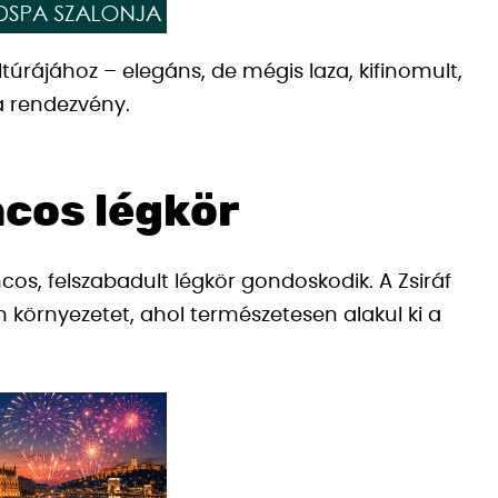
ltúrájához – elegáns, de mégis laza, kifinomult,
a rendezvény.
ncos légkör
cos, felszabadult légkör gondoskodik. A Zsiráf
an környezetet, ahol természetesen alakul ki a