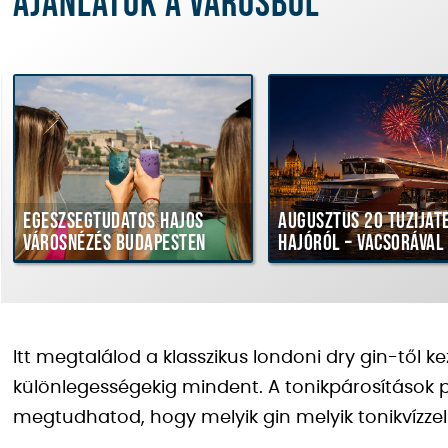
Ajánlatok a városból
Egészségtudatos hajós
Augusztus 20 tűziját
városnézés Budapesten
hajóról – vacsorával
Itt megtalálod a klasszikus londoni dry gin-től k
különlegességekig mindent. A tonikpárosítások 
megtudhatod, hogy melyik gin melyik tonikvízzel