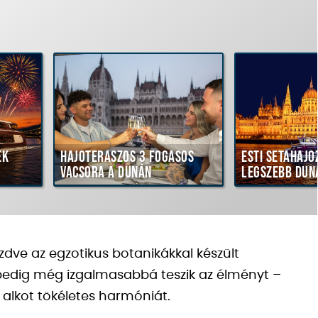
ék
Hajóteraszos 3 fogásos
Esti sétahajó
vacsora a Dunán
legszebb dun
ezdve az egzotikus botanikákkal készült
pedig még izgalmasabbá teszik az élményt –
 alkot tökéletes harmóniát.