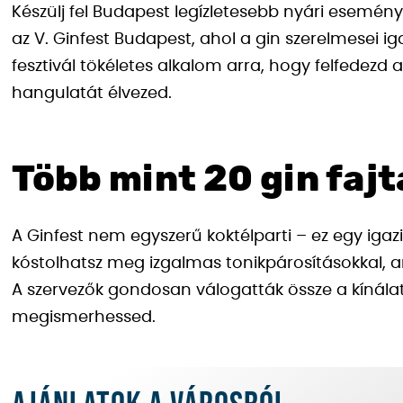
Készülj fel Budapest legízletesebb nyári eseményér
az V. Ginfest Budapest, ahol a gin szerelmesei i
fesztivál tökéletes alkalom arra, hogy felfedezd 
hangulatát élvezed.
Több mint 20 gin fajt
A Ginfest nem egyszerű koktélparti – ez egy igazi
kóstolhatsz meg izgalmas tonikpárosításokkal, 
A szervezők gondosan válogatták össze a kínála
megismerhessed.