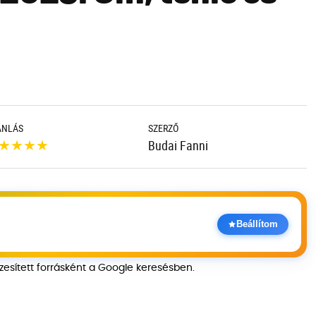
ÁNLÁS
SZERZŐ
★
★
★
★
Budai Fanni
Beállítom
szesített forrásként a Google keresésben.