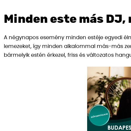
Minden este más DJ,
A négynapos esemény minden estéje egyedi élmé
lemezeket, így minden alkalommal más-más zenei s
bármelyik estén érkezel, friss és változatos hang