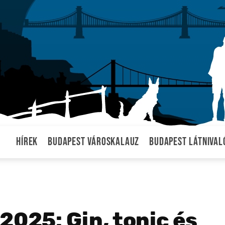
Hírek
Budapest városkalauz
Budapest látnival
2025: Gin, tonic és