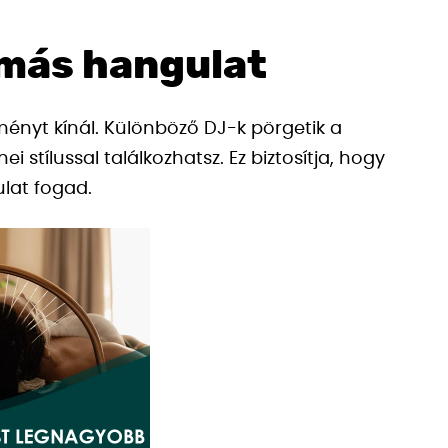
 más hangulat
nyt kínál. Különböző DJ-k pörgetik a
tílussal találkozhatsz. Ez biztosítja, hogy
ulat fogad.