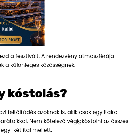
ezd a fesztivált. A rendezvény atmoszférája
k a különleges közösségnek.
y kóstolás?
i feltöltődés azoknak is, akik csak egy italra
rátaikkal. Nem kötelező végigkóstolni az összes
gy-két ital mellett.