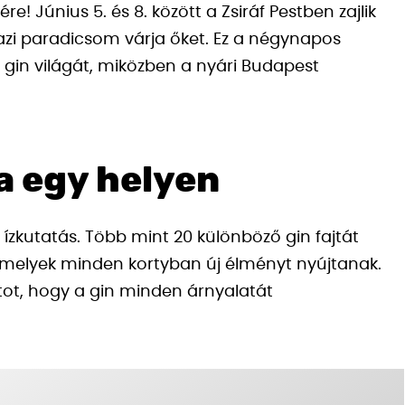
e! Június 5. és 8. között a Zsiráf Pestben zajlik
gazi paradicsom várja őket. Ez a négynapos
a gin világát, miközben a nyári Budapest
a egy helyen
 ízkutatás. Több mint 20 különböző gin fajtát
amelyek minden kortyban új élményt nyújtanak.
tot, hogy a gin minden árnyalatát