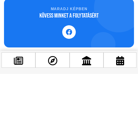
MARADJ KÉPBEN
Kövess minket a folytatásért
Facebook
@budappest
Követés most