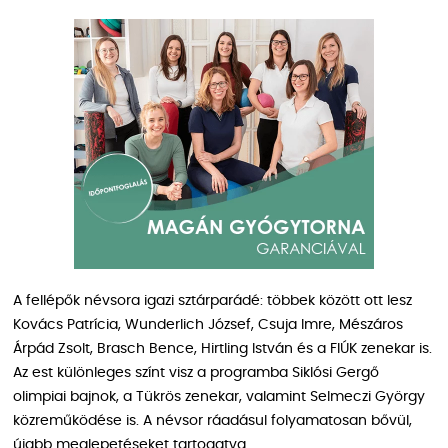
A fellépők névsora igazi sztárparádé: többek között ott lesz
Kovács Patrícia, Wunderlich József, Csuja Imre, Mészáros
Árpád Zsolt, Brasch Bence, Hirtling István és a FIÚK zenekar is.
Az est különleges színt visz a programba Siklósi Gergő
olimpiai bajnok, a Tükrös zenekar, valamint Selmeczi György
közreműködése is. A névsor ráadásul folyamatosan bővül,
újabb meglepetéseket tartogatva.