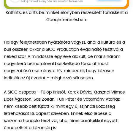
Jelölj minket előnyben részesített forrásnak
Kattints, és állíts be minket előnyben részesített forrásként a
Google keresésben.
Ha egy felejthetetlen nyárzáróra vágysz, ahol a kultúra és a
buli összeér, akkor a SICC Production évadindító fesztiválja
neked szól! A mindössze egy éve alakult, de máris három
nagysikerű bemutatóval büszkélkedő társulat most
nagyszabású eseményre hív mindenkit, hogy közösen
indítsák az új évadot – méghozzá stílusosan.
A SICC csapata – Fülöp Kristóf, Kerek Dávid, Krasznai Vilmos,
Liber Ágoston, Sas Zoltán, Turi Péter és Vatamány Atanáz –
nem kisebb célt tűzött ki, mint egy új színházi közösség
létrehozását Budapest szívében. Ennek első lépése a
szezonra hangoló fesztivál, ahol híres barátaikkal együtt
ünnepelhet a közönség is.