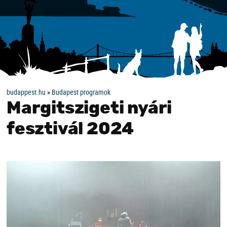
budappest.hu
»
Budapest programok
Margitszigeti nyári
fesztivál 2024