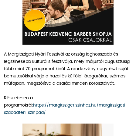
A Margitszigeti Nyári Fesztivál az ország leghosszabb és
legszínesebb kulturális fesztiválja, mely májustól augusztusig
több mint 70 programot kínál. A rendezvény nagyrészt saját
bemutatókkal várja a hazai és külföldi látogatókat, számos
műfajban, megszólítva a család minden korosztályát.
Részletesen a
programokról:
https://margitszigetiszinhaz.hu/margitszigeti-
szabadteri-szinpad/