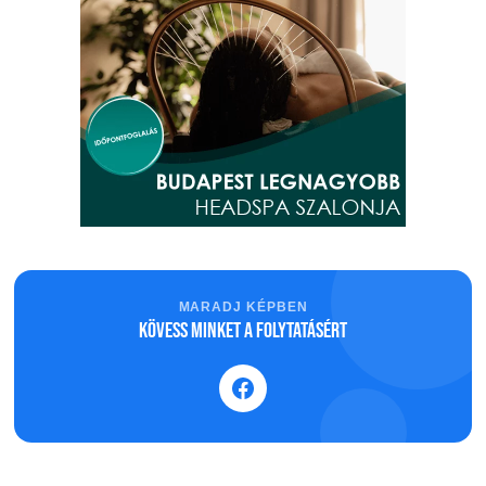
MARADJ KÉPBEN
Kövess minket a folytatásért