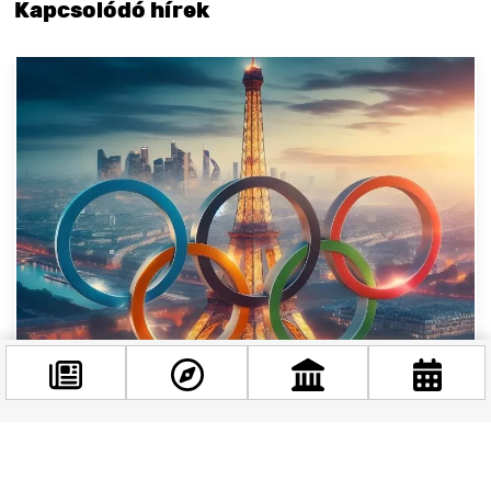
Kapcsolódó hírek
Különleges sporttematikájú kiállítás nyílik a
Margitszigeten a párizsi olimpia idején
Facebook
Figyelem, minden sportrajongó és olimpiai
@budappest