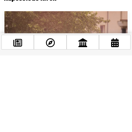
Facebook
@budappest
Követés most
FOLYAMATOSAN FRISSÍTVE! Júniusi budapesti
programok 2025
Budapesti nyári programkavalkáddal várunk!