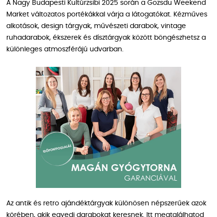
A Nagy Budapesti Kultúrzsibi 2025 során a Gozsdu Weekend
Market változatos portékákkal várja a látogatókat. Kézműves
alkotások, design tárgyak, művészeti darabok, vintage
ruhadarabok, ékszerek és dísztárgyak között böngészhetsz a
különleges atmoszférájú udvarban.
Az antik és retro ajándéktárgyak különösen népszerűek azok
körében, akik egyedi darabokat keresnek. Itt megtalálhatod