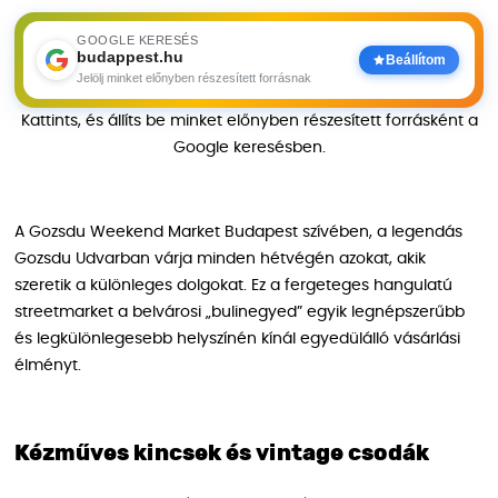
GOOGLE KERESÉS
budappest.hu
Beállítom
Jelölj minket előnyben részesített forrásnak
Kattints, és állíts be minket előnyben részesített forrásként a
Google keresésben.
A Gozsdu Weekend Market Budapest szívében, a legendás
Gozsdu Udvarban várja minden hétvégén azokat, akik
szeretik a különleges dolgokat. Ez a fergeteges hangulatú
streetmarket a belvárosi „bulinegyed” egyik legnépszerűbb
és legkülönlegesebb helyszínén kínál egyedülálló vásárlási
élményt.
Kézműves kincsek és vintage csodák