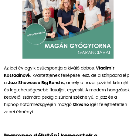
Az idei év egyik csúcspontja a kiváló dobos,
Vladimir
Kostadinović
kvartettjének fellépése lesz, de a színpadra lép
a
Jazz Showcase Big Band
is, amely a hazai jazzélet krémjét
és legtehetségesebb fiataljait egyesíti. A modern hangzások
kedvelői számára pedig a zürichi székhelyű, a jazz és a
hiphop határmezsgyéjén mozgó
Okvsho
ígér felejthetetlen
zenei élményt.