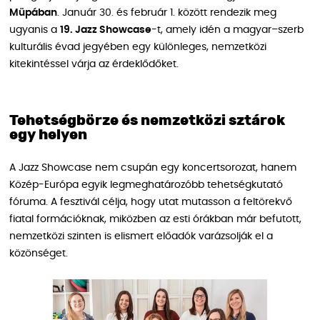
Müpában
. Január 30. és február 1. között rendezik meg
ugyanis a
19. Jazz Showcase
-t, amely idén a magyar–szerb
kulturális évad jegyében egy különleges, nemzetközi
kitekintéssel várja az érdeklődőket.
Tehetségbörze és nemzetközi sztárok
egy helyen
A Jazz Showcase nem csupán egy koncertsorozat, hanem
Közép-Európa egyik legmeghatározóbb tehetségkutató
fóruma. A fesztivál célja, hogy utat mutasson a feltörekvő
fiatal formációknak, miközben az esti órákban már befutott,
nemzetközi szinten is elismert előadók varázsolják el a
közönséget.