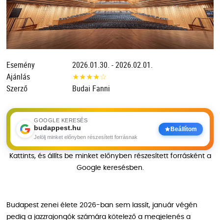
Esemény
2026.01.30. - 2026.02.01.
Ajánlás
★
★
★
★
☆
Szerző
Budai Fanni
GOOGLE KERESÉS
budappest.hu
Beállítom
Jelölj minket előnyben részesített forrásnak
Kattints, és állíts be minket előnyben részesített forrásként a
Google keresésben.
Budapest zenei élete 2026-ban sem lassít, január végén
pedig a jazzrajongók számára kötelező a megjelenés a