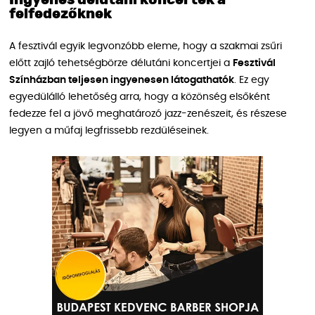
Ingyenes délutáni koncertek a
felfedezőknek
A fesztivál egyik legvonzóbb eleme, hogy a szakmai zsűri
előtt zajló tehetségbörze délutáni koncertjei a
Fesztivál
Színházban teljesen ingyenesen látogathatók
. Ez egy
egyedülálló lehetőség arra, hogy a közönség elsőként
fedezze fel a jövő meghatározó jazz-zenészeit, és részese
legyen a műfaj legfrissebb rezdüléseinek.