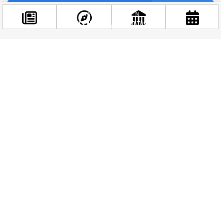
MARADJ KÉPBEN
Kövess minket a folytatásért
Facebook
@budappest
Követés most