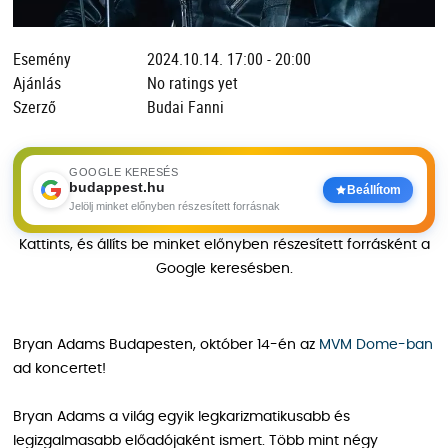
Esemény
2024.10.14. 17:00 - 20:00
Ajánlás
No ratings yet
Szerző
Budai Fanni
GOOGLE KERESÉS
budappest.hu
Beállítom
Jelölj minket előnyben részesített forrásnak
Kattints, és állíts be minket előnyben részesített forrásként a
Google keresésben.
Bryan Adams Budapesten, október 14-én az
MVM Dome-ban
ad koncertet!
Bryan Adams a világ egyik legkarizmatikusabb és
legizgalmasabb előadójaként ismert. Több mint négy