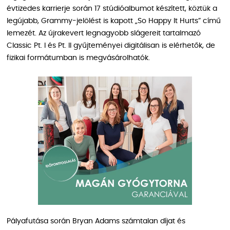
évtizedes karrierje során 17 stúdióalbumot készített, köztük a
legújabb, Grammy-jelölést is kapott „So Happy It Hurts” című
lemezét. Az újrakevert legnagyobb slágereit tartalmazó
Classic Pt. I és Pt. II gyűjteményei digitálisan is elérhetők, de
fizikai formátumban is megvásárolhatók.
Pályafutása során Bryan Adams számtalan díjat és