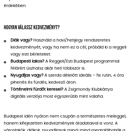
érdekében.
Hogyan válassz kedvezményt?
Diák vagy?
Használd a havi/hetijegy rendszeretes
kedvezményét, vagy ha nem ez a cél, próbáld ki a reggeli
vagy esti bérleteket.
Budapesti lakos?
A Reggeli/Esti Budapest programmal
félárért úszhatsz akár heti többször is.
Nyugdíjas vagy?
A szerda délelőtt ideális – fix rutin, 4 óra
pihenés és fürdés, kedvező áron.
Történelmi fürdőt keresel?
A Zsigmondy Klubkártya
digitális verziója most egyszerűbb mint valaha.
Budapest idén nyáron nem csupán a természetes meleggel,
hanem kifejezetten kedvezmények áradataival is vonz. A
városlakók, diákok, nyugdíjasok mind-mind megtalálhatják a