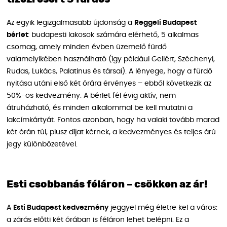
Az egyik legizgalmasabb újdonság a
Reggeli Budapest
bérlet
: budapesti lakosok számára elérhető, 5 alkalmas
csomag, amely minden évben üzemelő fürdő
valamelyikében használható (így például Gellért, Széchenyi,
Rudas, Lukács, Palatinus és társai). A lényege, hogy a fürdő
nyitása utáni első két órára érvényes – ebből következik az
50%-os kedvezmény. A bérlet fél évig aktív, nem
átruházható, és minden alkalommal be kell mutatni a
lakcímkártyát. Fontos azonban, hogy ha valaki tovább marad
két órán túl, plusz díjat kérnek, a kedvezményes és teljes árú
jegy különbözetével.
Esti csobbanás féláron – csökken az ár!
A
Esti Budapest kedvezmény
jeggyel még életre kel a város:
a zárás előtti két órában is féláron lehet belépni. Ez a