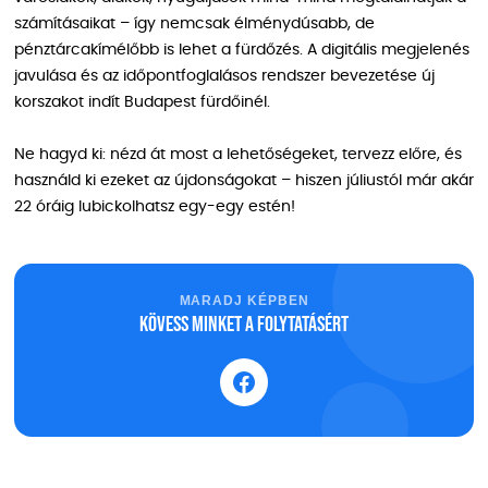
számításaikat – így nemcsak élménydúsabb, de
pénztárcakímélőbb is lehet a fürdőzés. A digitális megjelenés
javulása és az időpontfoglalásos rendszer bevezetése új
korszakot indít Budapest fürdőinél.
Ne hagyd ki: nézd át most a lehetőségeket, tervezz előre, és
használd ki ezeket az újdonságokat – hiszen júliustól már akár
22 óráig lubickolhatsz egy-egy estén!
MARADJ KÉPBEN
Kövess minket a folytatásért