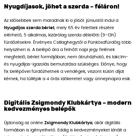
Nyugdíjasok, jöhet a szerda – féláron!
Az idősebbek sem maradnak ki a jóból: júniustól indul a
Nyugdíjas szerda bérlet
, mely 65 év felettiek részére
elérhető, 5 alkalmas, kizárólag szerda délelőtti (9–13h)
fürdőzésekre. Érvényes Csillaghegytől a Pünkösdfürdőig több
helyszínen is. A belépő ára a felnőtt napi jegy felének
megfelelő, bérlet formájában, nem átruházható, és lakcím-
és nyugdíjas-igazolás bemutatása szükséges. Előnye, hogy
fix belépővel fürdőzhetnek a vendégek, viszont külön díjat
kérnek, ha túllépik a 4 órás időkeretet vagy ünnepnapra esik.
Digitális Zsigmondy Klubkártya – modern
kedvezményes belépők
Újdonság az online
Zsigmondy Klubkártya
, akár digitális
formában is igényelhető. Eddig is kedvezményeket kínált a