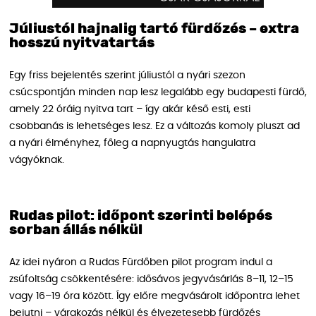
Júliustól hajnalig tartó fürdőzés – extra
hosszú nyitvatartás
Egy friss bejelentés szerint júliustól a nyári szezon
csúcspontján minden nap lesz legalább egy budapesti fürdő,
amely 22 óráig nyitva tart – így akár késő esti, esti
csobbanás is lehetséges lesz. Ez a változás komoly pluszt ad
a nyári élményhez, főleg a napnyugtás hangulatra
vágyóknak.
Rudas pilot: időpont szerinti belépés
sorban állás nélkül
Az idei nyáron a Rudas Fürdőben pilot program indul a
zsúfoltság csökkentésére: idősávos jegyvásárlás 8–11, 12–15
vagy 16–19 óra között. Így előre megvásárolt időpontra lehet
bejutni – várakozás nélkül és élvezetesebb fürdőzés