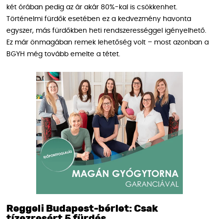
két órában pedig az ár akár 80%-kal is csökkenhet.
Történelmi fürdők esetében ez a kedvezmény havonta
egyszer, más fürdőkben heti rendszerességgel igényelhető.
Ez már önmagában remek lehetőség volt – most azonban a
BGYH még tovább emelte a tétet.
Reggeli Budapest‑bérlet: Csak
tízezresért 5 fürdés