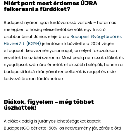
Miért pont most érdemes ÚJRA
felkeresni a fürdőket?
Budapest nyáron igazi fürdővárossá változik – hatalmas
melegben a hőség elviselhetőbbé válik egy frissítő
csobbanással. Június eleje óta a
Budapest Gyógyfürdői és
Hévizei Zrt. (BGYH)
jelentősen kibővítette a 2024 végén
elfogadott kedvezménycsomagot, amelyet fokozatosan
vezettek be az idei szezonra. Most pedig nemcsak diákok és
nyugdíjasok számára érhetők el olcsóbb belépők, hanem a
budapesti lakcímkártyával rendelkezők is reggel és este
kedvező árakon fürdőzhetnek.
Diákok, figyelem – még többet
úszhattok!
A diákok eddig is jutányos lehetőségeket kaptak:
BudapestGO bérlettel 50%-os kedvezmény jár, zárás előtti