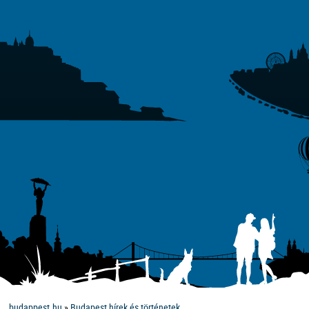
budappest.hu
»
Budapest hírek és történetek