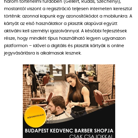
három történelmi fürdőben (Gellért, Rudas, Széchenyi),
mostantól viszont a regisztráció teljesen interneten keresztül
történik: azonnal kapunk egy azonosítókódot a mobilunkra. A
kártyát az első használatkor a plasztik alapúval együtt
aktiválni kell személyi igazolvánnyal. A későbbi fejlesztések
része, hogy mindkét típus használható legyen ugyanazon
platformon – idővel a digitális és plasztik kártyák is online
jegyvásárlásra is alkalmasak lesznek.