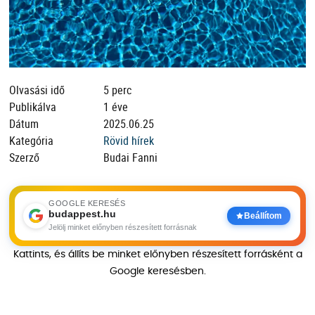
Olvasási idő
5 perc
Publikálva
1 éve
Dátum
2025.06.25
Kategória
Rövid hírek
Szerző
Budai Fanni
GOOGLE KERESÉS
budappest.hu
Beállítom
Jelölj minket előnyben részesített forrásnak
Kattints, és állíts be minket előnyben részesített forrásként a
Google keresésben.