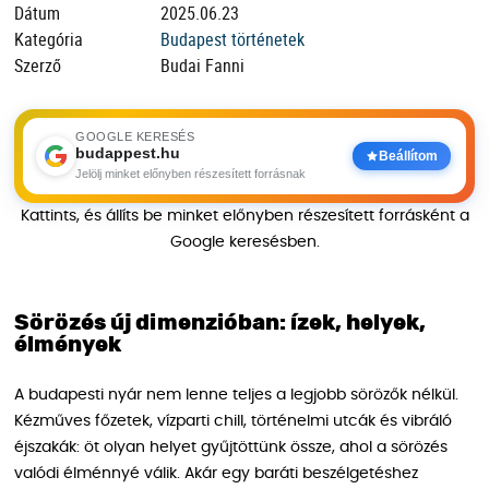
Dátum
2025.06.23
Kategória
Budapest történetek
Szerző
Budai Fanni
GOOGLE KERESÉS
budappest.hu
Beállítom
Jelölj minket előnyben részesített forrásnak
Kattints, és állíts be minket előnyben részesített forrásként a
Google keresésben.
Sörözés új dimenzióban: ízek, helyek,
élmények
A budapesti nyár nem lenne teljes a legjobb sörözők nélkül.
Kézműves főzetek, vízparti chill, történelmi utcák és vibráló
éjszakák: öt olyan helyet gyűjtöttünk össze, ahol a sörözés
valódi élménnyé válik. Akár egy baráti beszélgetéshez