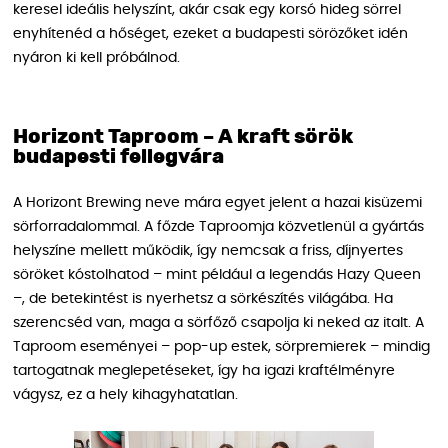
keresel ideális helyszínt, akár csak egy korsó hideg sörrel
enyhítenéd a hőséget, ezeket a budapesti sörözőket idén
nyáron ki kell próbálnod.
Horizont Taproom – A kraft sörök
budapesti fellegvára
A Horizont Brewing neve mára egyet jelent a hazai kisüzemi
sörforradalommal. A főzde Taproomja közvetlenül a gyártás
helyszíne mellett működik, így nemcsak a friss, díjnyertes
söröket kóstolhatod – mint például a legendás Hazy Queen
–, de betekintést is nyerhetsz a sörkészítés világába. Ha
szerencséd van, maga a sörfőző csapolja ki neked az italt. A
Taproom eseményei – pop-up estek, sörpremierek – mindig
tartogatnak meglepetéseket, így ha igazi kraftélményre
vágysz, ez a hely kihagyhatatlan.