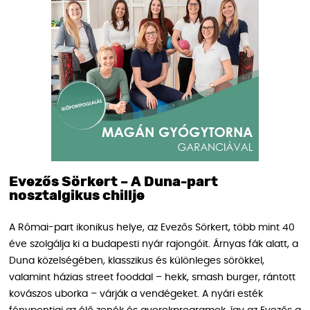
Evezős Sörkert – A Duna-part
nosztalgikus chillje
A Római-part ikonikus helye, az Evezős Sörkert, több mint 40
éve szolgálja ki a budapesti nyár rajongóit. Árnyas fák alatt, a
Duna közelségében, klasszikus és különleges sörökkel,
valamint házias street fooddal – hekk, smash burger, rántott
kovászos uborka – várják a vendégeket. A nyári esték