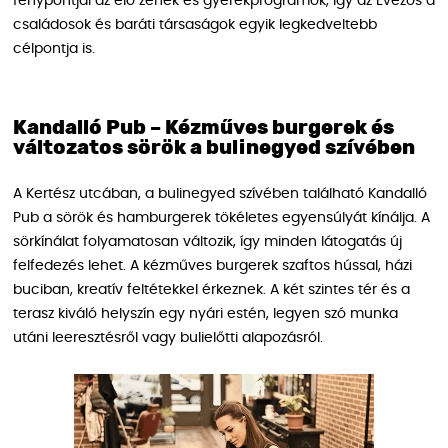
fénypontjai az élő zenék és gyerekprogramok, így az Evezős a
családosok és baráti társaságok egyik legkedveltebb
célpontja is.
Kandalló Pub – Kézműves burgerek és
változatos sörök a bulinegyed szívében
A Kertész utcában, a bulinegyed szívében található Kandalló
Pub a sörök és hamburgerek tökéletes egyensúlyát kínálja. A
sörkínálat folyamatosan változik, így minden látogatás új
felfedezés lehet. A kézműves burgerek szaftos hússal, házi
buciban, kreatív feltétekkel érkeznek. A két szintes tér és a
terasz kiváló helyszín egy nyári estén, legyen szó munka
utáni leeresztésről vagy bulielőtti alapozásról.