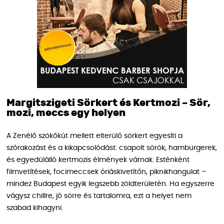
Margitszigeti Sörkert és Kertmozi – Sör,
mozi, meccs egy helyen
A Zenélő szökőkút mellett elterülő sörkert egyesíti a
szórakozást és a kikapcsolódást: csapolt sörök, hamburgerek,
és egyedülálló kertmozis élmények várnak. Esténként
filmvetítések, focimeccsek óriáskivetítőn, piknikhangulat –
mindez Budapest egyik legszebb zöldterületén. Ha egyszerre
vágysz chillre, jó sörre és tartalomra, ezt a helyet nem
szabad kihagyni.