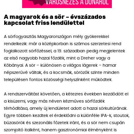
A magyarok és a sör – évszázados
kapcsolat friss lendülettel
A sörfogyasztás Magyarországon mély gyökerekkel
rendelkezik: már a középkorban is számos szerzetesi rend
foglalkozott sörfőzéssel, a 19. században pedig megjelentek
az első nagyobb hazai főzdék, mint a Dreher vagy a
Kőbányai. A sör – különösen a világos lágerek – hamar
népszerűvé váltak, és a kocsmák, sörözők szinte minden
településen fontos közösségi helyszínként működtek.
A rendszerváltást követően, a kétezres években kezdődött el
a kisüzemi, vagy más néven kézműves sörfőzdék
térhódítása, amely új lendületet adott a hazai sörkultúrának.
Egyre többen kezdtek el érdeklődni a különféle IPA-k, stoutok,
búzasörök és szezonális főzetek iránt, és a sör nem csupán
szomjoltó italként, hanem gasztronómiai élményként is