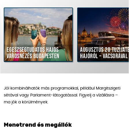
Egészségtudatos hajós
Augusztus 20 tűziját
városnézés Budapesten
hajóról – vacsorával
Jól kombinálhatók más programokkal, például Margitszigeti
sétával vagy Parlament-látogatással. Figyelj a vízállásra –
ma jók a körülmények.
Menetrend és megállók