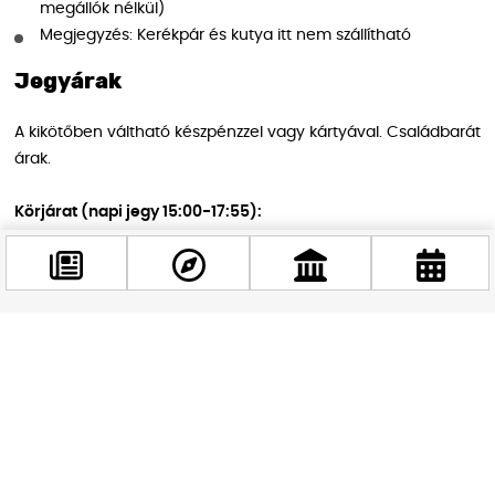
megállók nélkül)
Megjegyzés: Kerékpár és kutya itt nem szállítható
Jegyárak
A kikötőben váltható készpénzzel vagy kártyával. Családbarát
árak.
Körjárat (napi jegy 15:00-17:55):
Felnőtt: 2800 Ft
Gyermek (3-14 év): 1500 Ft
3 év alatt: ingyenes
Kutya vagy kisállat hordozóban: 1000 Ft
Facebook
Kerékpár: 1000 Ft
@budappest
Sétajárat (alkalmanként):
Követés most
Felnőtt: 4500 Ft