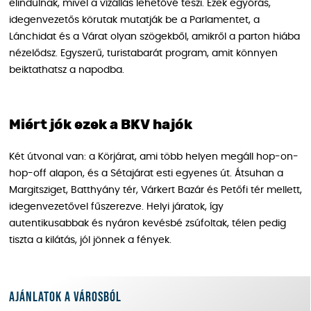
elindulnak, mivel a vízállás lehetővé teszi. Ezek egyórás,
idegenvezetős körutak mutatják be a Parlamentet, a
Lánchidat és a Várat olyan szögekből, amikről a parton hiába
nézelődsz. Egyszerű, turistabarát program, amit könnyen
beiktathatsz a napodba.
Miért jók ezek a BKV hajók
Két útvonal van: a Körjárat, ami több helyen megáll hop-on-
hop-off alapon, és a Sétajárat esti egyenes út. Átsuhan a
Margitsziget, Batthyány tér, Várkert Bazár és Petőfi tér mellett,
idegenvezetővel fűszerezve. Helyi járatok, így
autentikusabbak és nyáron kevésbé zsúfoltak, télen pedig
tiszta a kilátás, jól jönnek a fények.
Ajánlatok a városból