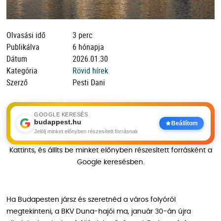
Olvasási idő
3 perc
Publikálva
6 hónapja
Dátum
2026.01.30
Kategória
Rövid hírek
Szerző
Pesti Dani
GOOGLE KERESÉS
budappest.hu
Beállítom
Jelölj minket előnyben részesített forrásnak
Kattints, és állíts be minket előnyben részesített forrásként a
Google keresésben.
Ha Budapesten jársz és szeretnéd a város folyóról
megtekinteni, a BKV Duna-hajói ma, január 30-án újra