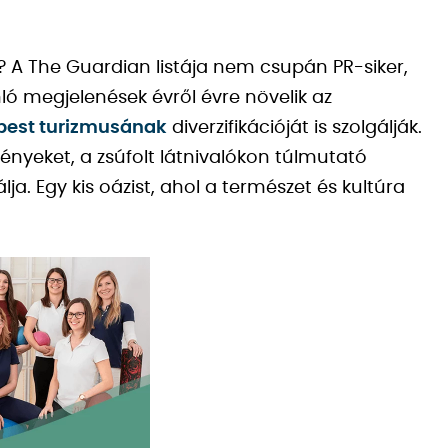
? A The Guardian listája nem csupán PR-siker,
nló megjelenések évről évre növelik az
est turizmusának
diverzifikációját is szolgálják.
ményeket, a zsúfolt látnivalókon túlmutató
lja. Egy kis oázist, ahol a természet és kultúra