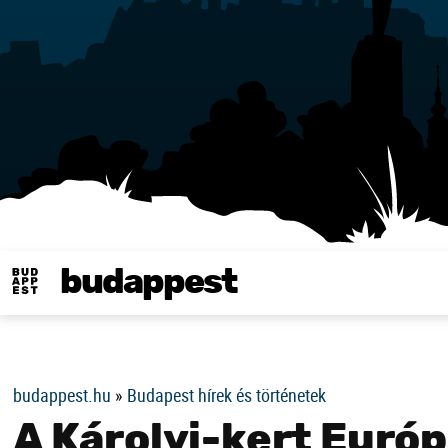
budappest
Same in english
budappest.hu
»
Budapest hírek és történetek
A Károlyi-kert Európ