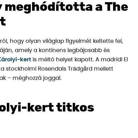
y meghódította a The
t
, hogy olyan világlap figyelmét keltette fel,
listáján, amely a kontinens legbájosabb és
Károlyi-kert
is méltó helyet kapott. A madridi El
s a stockholmi Rosendals Trädgård mellett
nak – méghozzá joggal.
olyi-kert titkos