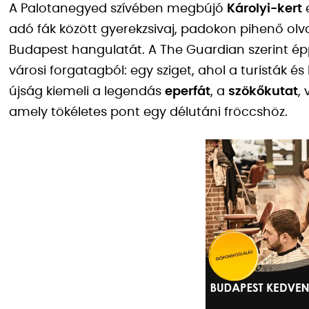
A Palotanegyed szívében megbújó
Károlyi-kert
e
adó fák között gyerekzsivaj, padokon pihenő olv
Budapest hangulatát. A The Guardian szerint ép
városi forgatagból: egy sziget, ahol a turisták 
újság kiemeli a legendás
eperfát
, a
szökőkutat
,
amely tökéletes pont egy délutáni fröccshöz.