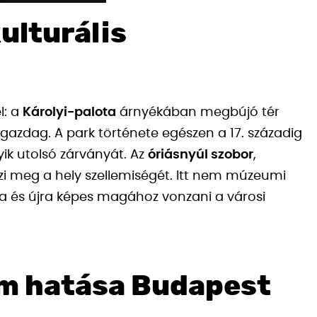
kulturális
l: a
Károlyi-palota
árnyékában megbújó tér
 gazdag. A park története egészen a 17. századig
gyik utolsó zárványát. Az
óriásnyúl szobor
,
ézi meg a hely szellemiségét. Itt nem múzeumi
ra és újra képes magához vonzani a városi
em hatása Budapest