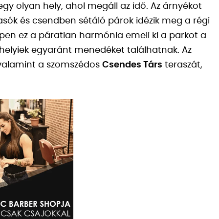
gy olyan hely, ahol megáll az idő. Az árnyékot
asók és csendben sétáló párok idézik meg a régi
pen ez a páratlan harmónia emeli ki a parkot a
és helyiek egyaránt menedéket találhatnak. Az
 valamint a szomszédos
Csendes Társ
teraszát,