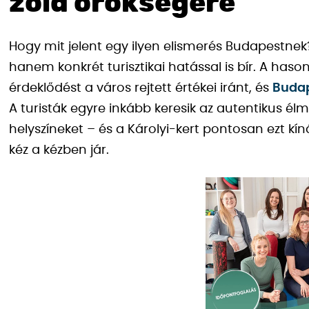
zöld örökségére
Hogy mit jelent egy ilyen elismerés Budapestnek
hanem konkrét turisztikai hatással is bír. A haso
érdeklődést a város rejtett értékei iránt, és
Budap
A turisták egyre inkább keresik az autentikus él
helyszíneket – és a Károlyi-kert pontosan ezt kíná
kéz a kézben jár.