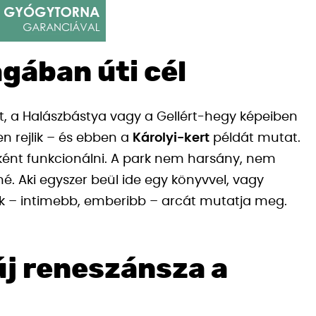
gában úti cél
, a Halászbástya vagy a Gellért-hegy képeiben
en rejlik – és ebben a
Károlyi-kert
példát mutat.
ként funkcionálni. A park nem harsány, nem
né. Aki egyszer beül ide egy könyvvel, vagy
k – intimebb, emberibb – arcát mutatja meg.
új reneszánsza a