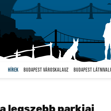
Hírek
Budapest városkalauz
Budapest látnival
a legszebb parkjai