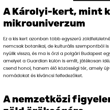
A Károlyi-kert, mint 
mikrouniverzum
Ez a kis kert azonban több egyszerű zöldfelületné
nemcsak botanikai, de kulturális szempontból is
nyúlik vissza, és ma is őrzi a polgári Budapest e
amelyet a Guardian külön is említ, játékosan id
csend honol, hanem élő közösségi tér, amely új
nomádokat és kíváncsi felfedezőket.
A nemzetközi figyel