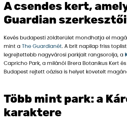
A csendes kert, amel
Guardian szerkesztői
Kevés budapesti zöldterület mondhatja el magáról
mint a
The Guardianét
. A brit napilap friss top
legrejtettebb nagyvárosi parkjait rangsorolja, a
Capricho Park, a milánói Brera Botanikus Kert é
Budapest rejtett oázisa is helyet követelt magá
Több mint park: a Kár
karaktere