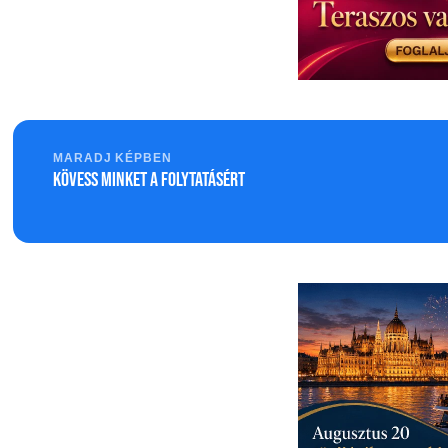
MARADJ KÉPBEN
Kövess minket a folytatásért