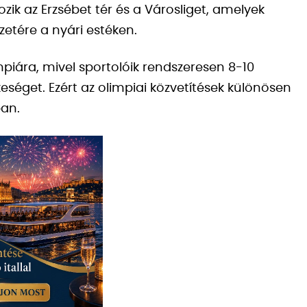
ik az Erzsébet tér és a Városliget, amelyek
zetére a nyári estéken.
piára, mivel sportolóik rendszeresen 8-10
séget. Ezért az olimpiai közvetítések különösen
ban.