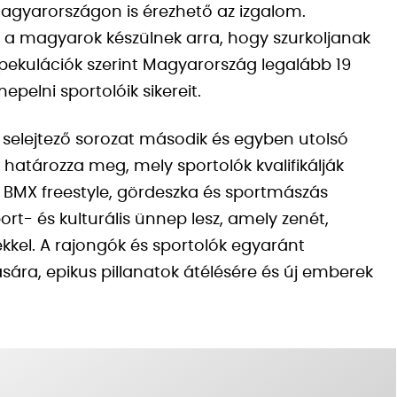
Magyarországon is érezhető az izgalom.
 a magyarok készülnek arra, hogy szurkoljanak
pekulációk szerint Magyarország legalább 19
pelni sportolóik sikereit.
i selejtező sorozat második és egyben utolsó
határozza meg, mely sportolók kvalifikálják
 BMX freestyle, gördeszka és sportmászás
t- és kulturális ünnep lesz, amely zenét,
kkel. A rajongók és sportolók egyaránt
ára, epikus pillanatok átélésére és új emberek