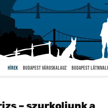
Hírek
Budapest városkalauz
Budapest látnival
rizs – szurkoljunk a