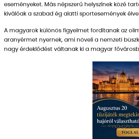
eseményeket. Más népszerű helyszínek közé tartoz
kiválóak a szabad ég alatti sportesemények élve
A magyarok különös figyelmet fordítanak az olim
aranyérmet nyernek, ami növeli a nemzeti büszke
nagy érdeklődést váltanak ki a magyar főváros