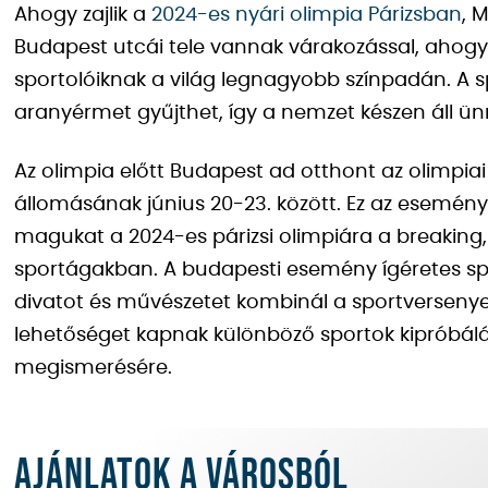
Ahogy zajlik a
2024-es nyári olimpia Párizsban
, 
Budapest utcái tele vannak várakozással, ahogy
sportolóiknak a világ legnagyobb színpadán. A s
aranyérmet gyűjthet, így a nemzet készen áll ünne
Az olimpia előtt Budapest ad otthont az olimpia
állomásának június 20-23. között. Ez az esemény 
magukat a 2024-es párizsi olimpiára a breaking,
sportágakban. A budapesti esemény ígéretes spor
divatot és művészetet kombinál a sportversenye
lehetőséget kapnak különböző sportok kipróbálás
megismerésére.
Ajánlatok a városból