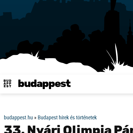
budappest
Same in english
budappest.hu
»
Budapest hírek és történetek
33. Nyári Olimpia Pá