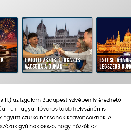
ék
Hajóteraszos 3 fogásos
Esti sétahajó
vacsora a Dunán
legszebb dun
tus 11.) az izgalom Budapest szívében is érezhető
óan a magyar főváros több helyszínén is
gók együtt szurkolhassanak kedvenceiknek. A
százak gyűlnek össze, hogy nézzék az