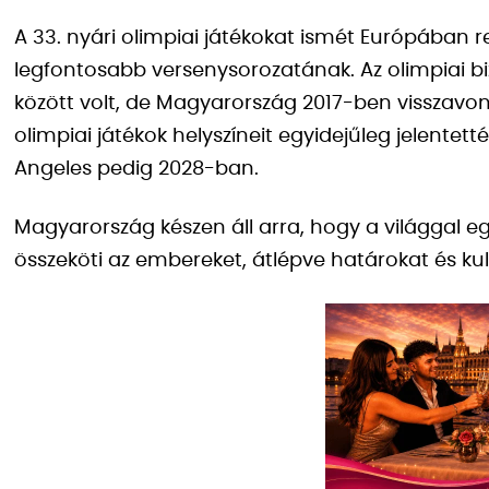
A 33. nyári olimpiai játékokat ismét Európában r
legfontosabb versenysorozatának. Az olimpiai biz
között volt, de Magyarország 2017-ben visszavon
olimpiai játékok helyszíneit egyidejűleg jelentett
Angeles pedig 2028-ban.
Magyarország készen áll arra, hogy a világgal e
összeköti az embereket, átlépve határokat és kul