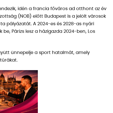
endezik, idén a francia főváros ad otthont az év
ottság (NOB) előtt Budapest is a jelölt városok
ta pályázatát. A 2024-es és 2028-as nyári
ék be, Párizs lesz a házigazda 2024-ben, Los
gyütt ünnepelje a sport hatalmát, amely
túrákat.