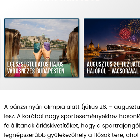
Egészségtudatos hajós
Augusztus 20 tűziját
városnézés Budapesten
hajóról – vacsorával
A párizsi nyári olimpia alatt (július 26. – augusz
lesz. A korábbi nagy sporteseményekhez hasonl
felállítanak óriáskivetítőket, hogy a sportrajon
legnépszerűbb gyülekezőhely a Hősök tere, ahol 