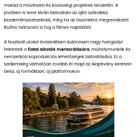
marad a művészeti és közösségi projektek területén. A
jövőben is teret kíván biztosítani az újító szándékú
kezdeményezéseknek, még ha az őszönként megrendezett
BuSho hiányozni is fog a filmes naptárból.
A fesztivál utolsó évtizedében különösen nagy hangsúlyt
fektettek a
fiatal alkotók mentorálására
, műhelymunkák és
nemzetközi koprodukciós lehetőségek biztosítására. Ez a
szellemiség várhatóan tovább él majd az Alapítvány keretein
belül, új formákban, új platformokon.