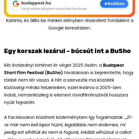
budappest.hu
Beállítom
Jelölj minket előnyben részesített forrásnak
Kattints, és állíts be minket előnyben részesített forrásként a
Google keresésben.
Egy korszak lezárul – búcsút int a BuSho
Két évtizednyi történet ér véget 2025 őszén: a
Budapest
Short Film Festival (BuSho)
hivatalosan is bejelentette, hogy
többé nem tér vissza. A hírt a szervezők ma közölték
közösségi média felületeiken, ezzel lezárva a 2005-ben
indult, nemzetközileg is elismert rövidfilmfesztivál hosszúra
nyúlt fejezetét.
A Facebookon közzétett közleményben így fogalmaztak:
„21-
re már nem kell lapot húzni, legalábbis nem érdemes, mi
pedig ezt elhittük és nem is fogunk, inkább elhúzzuk a csíkot