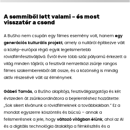
A semmiből lett valami – és most
visszatér a csend
A BuSho nem csupán egy filmes esemény volt, hanem
egy
generációs kulturális projekt
, amely a nulláról építkezve vált
a közép-európai régió egyik legelismertebb
rövidfilmfesztiváljává. Évről évre több száz pályamű érkezett a
világ minden tájáról, a fesztivál nemzetközi zsűrije rangos
filmes szakemberekből állt össze, és a közönség is mindig
aktív részesévé vált az élménynek.
Gábeli Tamás
, a BuSho alapítója, fesztiváligazgatója és két
évtizeden át zsűrikoordinátora a bejelentéshez hozzátette:
„Sok sikert kívánunk a rövidfilmeknek a továbbiakban.” Ez a
mondat egyszerre köszöntés és búcsú – annak a
felismerésnek a jele, hogy
változó világban élünk
, ahol az AI
és a digitális technológia átalakítja a filmkészítés és a