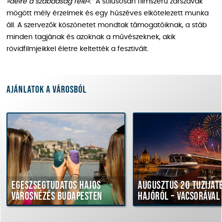
»délre a szabadság felé«.”
A stílusosan filmszerű zárszavak
mögött mély érzelmek és egy húszéves elkötelezett munka
áll. A szervezők köszönetet mondtak támogatóiknak, a stáb
minden tagjának és azoknak a művészeknek, akik
rövidfilmjeikkel életre keltették a fesztivált.
Ajánlatok a városból
Egészségtudatos hajós
Augusztus 20 tűzijáté
városnézés Budapesten
hajóról – vacsorával