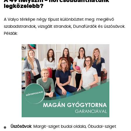
A 49 helyszín – hol csobbanthatunk
legközelebb?
A Valyo térképe négy típust különböztet meg: meglévő
szabadstrandok, vizsgált strandok, Dunafürdők és úszósávok.
Példák:
Úszósávok
: Margit-sziget budai oldala, Óbudai-sziget