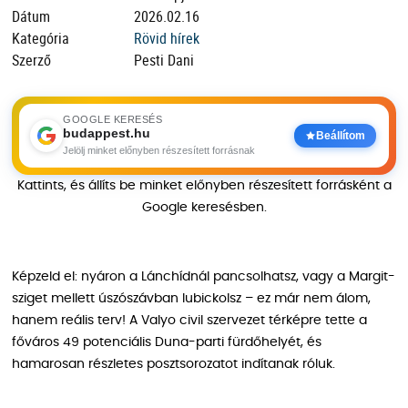
Dátum
2026.02.16
Kategória
Rövid hírek
Szerző
Pesti Dani
GOOGLE KERESÉS
budappest.hu
Beállítom
Jelölj minket előnyben részesített forrásnak
Kattints, és állíts be minket előnyben részesített forrásként a
Google keresésben.
Képzeld el: nyáron a Lánchídnál pancsolhatsz, vagy a Margit-
sziget mellett úszószávban lubickolsz – ez már nem álom,
hanem reális terv! A Valyo civil szervezet térképre tette a
főváros 49 potenciális Duna-parti fürdőhelyét, és
hamarosan részletes posztsorozatot indítanak róluk.