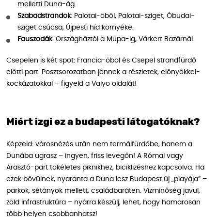
melletti Duna-ág.
Szabadstrandok
: Palotai-öböl, Palotai-sziget, Óbudai-
sziget csúcsa, Újpesti híd környéke.
Fauszodák
: Országháztól a Müpa-ig, Várkert Bazárnál.
Csepelen is két spot: Francia-öböl és Csepel strandfürdő
előtti part. Posztsorozatban jönnek a részletek, előnyökkel-
kockázatokkal – figyeld a Valyo oldalát!
Miért izgi ez a budapesti látogatóknak?
Képzeld: városnézés után nem termálfürdőbe, hanem a
Dunába ugrasz – ingyen, friss levegőn! A Római vagy
Árasztó-part tökéletes piknikhez, biciklizéshez kapcsolva. Ha
ezek bővülnek, nyaranta a Duna lesz Budapest új „playája” –
parkok, sétányok mellett, családbaráten. Vízminőség javul,
zöld infrastruktúra – nyárra készülj, lehet, hogy hamarosan
több helyen csobbanhatsz!