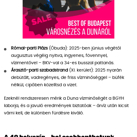
Római-parti Plázs
(Óbuda): 2025-ben június végétől
augusztus végéig nyitva, ingyenes, fövennyel,
vízimentővel – BKV-val a 34-es busszal pattanás.
Árasztó-parti szabadstrand
(XI. kerület): 2025 nyarán
debütált, vadregényes, de friss vízminőséggel – büfék
nélkül, cipőben közelítsd a vizet.
Ezeknél rendszeresen mérik a Duna vízminőségét a BGYH
laborja, és a javuló eredmények biztatóak – árvíz után kicsit
várni kell, de különben fürdésre kiváló.