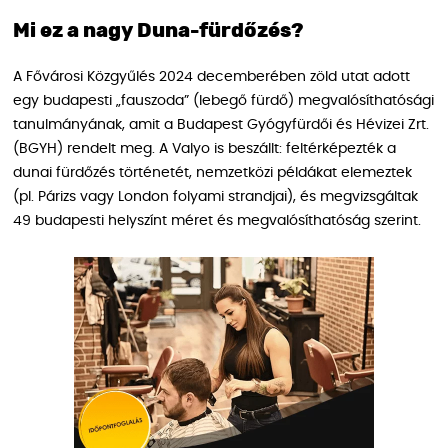
Mi ez a nagy Duna-fürdőzés?
A Fővárosi Közgyűlés 2024 decemberében zöld utat adott
egy budapesti „fauszoda” (lebegő fürdő) megvalósíthatósági
tanulmányának, amit a Budapest Gyógyfürdői és Hévizei Zrt.
(BGYH) rendelt meg. A Valyo is beszállt: feltérképezték a
dunai fürdőzés történetét, nemzetközi példákat elemeztek
(pl. Párizs vagy London folyami strandjai), és megvizsgáltak
49 budapesti helyszínt méret és megvalósíthatóság szerint.