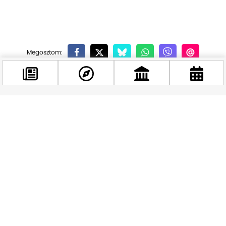
Kapcsolódó hírek
Facebook
@budappest
Követés most