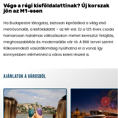
Vége a régi kisföldalattinak? Új korszak
jön az M1-esen
Ha Budapestre látogatsz, biztosan kipróbálod a világ első
metróvonalát, a kisföldalattit – az M1-est. Ez a 125 éves csoda
hamarosan hatalmas változásokon mehet keresztül: felújítás,
meghosszabbítás és modernizálás vár rá. A BKK tervei szerint
Rákosrendező vasútállomásig nyúlhatna el a vonal, így
könnyebben elérhetnéd a város keleti részeit is.
Ajánlatok a városból