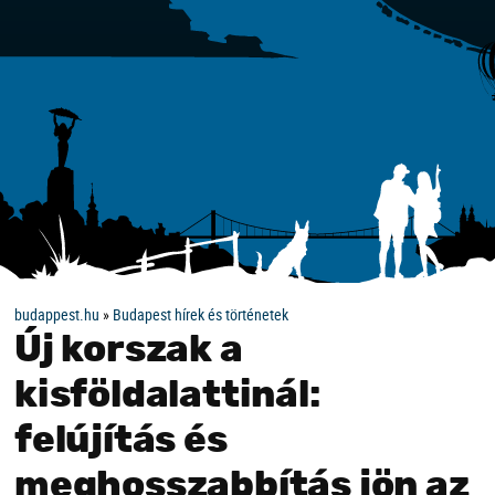
budappest.hu
»
Budapest hírek és történetek
Új korszak a
kisföldalattinál:
felújítás és
meghosszabbítás jön az