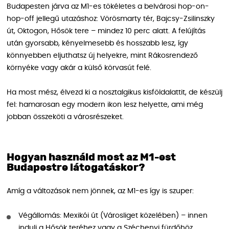
Budapesten járva az M1-es tökéletes a belvárosi hop-on-
hop-off jellegű utazáshoz: Vörösmarty tér, Bajcsy-Zsilinszky
út, Oktogon, Hősök tere – mindez 10 perc alatt. A felújítás
után gyorsabb, kényelmesebb és hosszabb lesz, így
könnyebben eljuthatsz új helyekre, mint Rákosrendező
környéke vagy akár a külső körvasút felé.
Ha most mész, élvezd ki a nosztalgikus kisföldalattit, de készülj
fel: hamarosan egy modern ikon lesz helyette, ami még
jobban összeköti a városrészeket.
Hogyan használd most az M1-est
Budapestre látogatáskor?
Amíg a változások nem jönnek, az M1-es így is szuper:
Végállomás: Mexikói út (Városliget közelében) – innen
indulj a Hősök teréhez vagy a Széchenyi fürdőhöz.