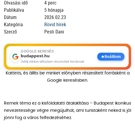
Olvasási idő
4 perc
Publikálva
5 hónapja
Dátum
2026.02.23
Kategória
Rövid hírek
Szerző
Pesti Dani
GOOGLE KERESÉS
budappest.hu
Beállítom
Jelölj minket előnyben részesített forrásnak
Kattints, és állíts be minket előnyben részesített forrásként a
Google keresésben.
Remek téma ez a kisföldalatti átalakítása – Budapest ikonikus
nevezetessége végre megújulhat, ami turistaként neked is jól
jönni fog a város felfedezéséhez.