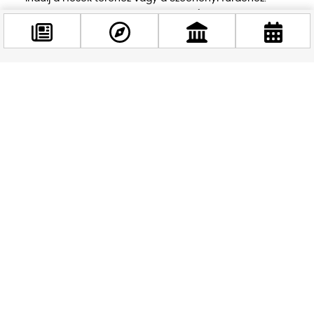
Belvárosi megállók: Vörösmarty tér (Váci utca
bevásárlás), Opera (Andrássy út séta).
Jegy: BKK bérlettel vagy napijeggyel korlátlanul utazz!
Kényelmes, sűrű követésű, és turistaként imádni fogod a régi
Facebook
szerelvények hangulatát. De figyelj a felújítás miatti
@budappest
esetleges korlátozásokra – mindig nézd meg a BKK appot
indulás előtt.
Követés most
MARADJ KÉPBEN
Kövess minket a folytatásért