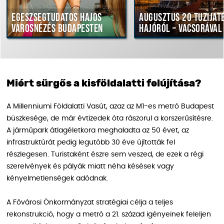
észségtudatos hajós
Augusztus 20 tűzijáték
rosnézés Budapesten
hajóról – vacsorával
Miért sürgős a kisföldalatti felújítása?
A Millenniumi Földalatti Vasút, azaz az M1-es metró Budapest
büszkesége, de már évtizedek óta rászorul a korszerűsítésre.
A járműpark átlagéletkora meghaladta az 50 évet, az
infrastruktúrát pedig legutóbb 30 éve újították fel
részlegesen. Turistaként észre sem veszed, de ezek a régi
szerelvények és pályák miatt néha késések vagy
kényelmetlenségek adódnak.
A Fővárosi Önkormányzat stratégiai célja a teljes
rekonstrukció, hogy a metró a 21. század igényeinek feleljen