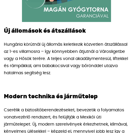
Új állomások és átszállások
Hungária körútnál új állomás keletkezik közvetlen átszállással
az 1-es villamosra – így könnyebben átjutnál a Városligetbe
vagy a Hősök terére. A teljes vonal akadálymentesül, liftekkel
és rámpákkal, ami babakocsival vagy bőrönddel utazva
hatalmas segítség lesz.
Modern technika és járműtelep
Cserélik a biztosítóberendezéseket, bevezetik a folyamatos
vonatvezérlő rendszert, és felújítják a Mexikói úti
járműtelepet. Új, modern szerelvények érkezhetnek, klímával,
kényelmes ülésekkel – képzeld el, mennyivel jobb lesz így a