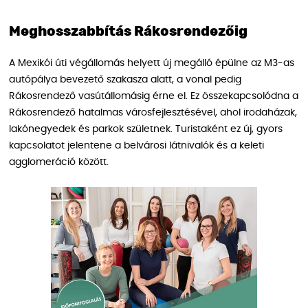
Meghosszabbítás Rákosrendezőig
A Mexikói úti végállomás helyett új megálló épülne az M3-as
autópálya bevezető szakasza alatt, a vonal pedig
Rákosrendező vasútállomásig érne el. Ez összekapcsolódna a
Rákosrendező hatalmas városfejlesztésével, ahol irodaházak,
lakónegyedek és parkok születnek. Turistaként ez új, gyors
kapcsolatot jelentene a belvárosi látnivalók és a keleti
agglomeráció között.