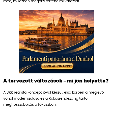
meg, miközben megőrzi történelmi varázsát.
A tervezett változások – mi jön helyette?
A BKK realista koncepcióval készül: első körben a meglévő
vonal modernizálása és a Rákosrendező-ig tartó
meghosszabbítás a fókuszban.