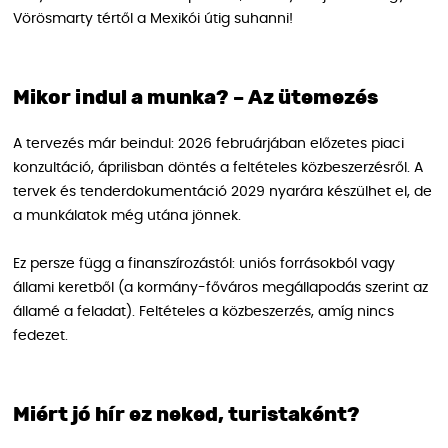
Vörösmarty tértől a Mexikói útig suhanni!
Mikor indul a munka? – Az ütemezés
A tervezés már beindul: 2026 februárjában előzetes piaci
konzultáció, áprilisban döntés a feltételes közbeszerzésről. A
tervek és tenderdokumentáció 2029 nyarára készülhet el, de
a munkálatok még utána jönnek.
Ez persze függ a finanszírozástól: uniós forrásokból vagy
állami keretből (a kormány-főváros megállapodás szerint az
államé a feladat). Feltételes a közbeszerzés, amíg nincs
fedezet.
Miért jó hír ez neked, turistaként?