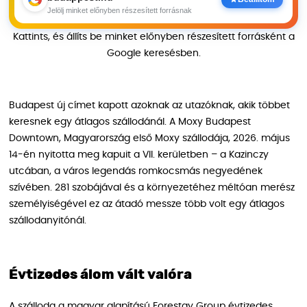
Jelölj minket előnyben részesített forrásnak
Kattints, és állíts be minket előnyben részesített forrásként a
Google keresésben.
Budapest új címet kapott azoknak az utazóknak, akik többet
keresnek egy átlagos szállodánál. A Moxy Budapest
Downtown, Magyarország első Moxy szállodája, 2026. május
14-én nyitotta meg kapuit a VII. kerületben – a Kazinczy
utcában, a város legendás romkocsmás negyedének
szívében. 281 szobájával és a környezetéhez méltóan merész
személyiségével ez az átadó messze több volt egy átlagos
szállodanyitónál.
Évtizedes álom vált valóra
A szálloda a magyar alapítású Forestay Group évtizedes