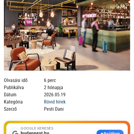
Olvasási idő
6 perc
Publikálva
2 hónapja
Dátum
2026.05.19
Kategória
Rövid hírek
Szerző
Pesti Dani
GOOGLE KERESÉS
budappest.hu
Beállítom