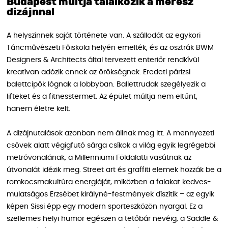
Budapest múltja találkozik a merész
dizájnnal
A helyszínnek saját története van. A szállodát az egykori
Táncművészeti Főiskola helyén emelték, és az osztrák BWM
Designers & Architects által tervezett enteriőr rendkívül
kreatívan adózik ennek az örökségnek. Eredeti párizsi
balettcipők lógnak a lobbyban. Ballettrudak szegélyezik a
lifteket és a fitnesstermet. Az épület múltja nem eltűnt,
hanem életre kelt.
A dizájnutalások azonban nem állnak meg itt. A mennyezeti
csövek alatt végigfutó sárga csíkok a világ egyik legrégebbi
metróvonalának, a Millenniumi Földalatti vasútnak az
útvonalát idézik meg. Street art és graffiti elemek hozzák be a
romkocsmakultúra energiáját, miközben a falakat kedves-
mulatságos Erzsébet királyné-festmények díszítik – az egyik
képen Sissi épp egy modern sporteszközön nyargal. Ez a
szellemes helyi humor egészen a tetőbár nevéig, a Saddle &