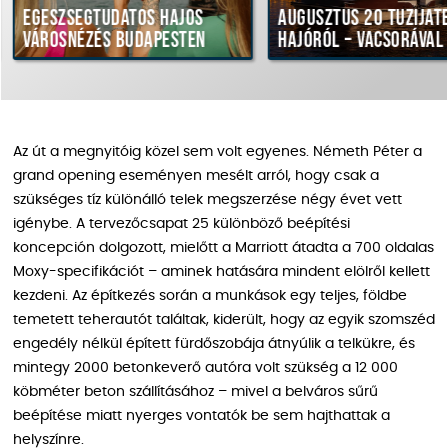
ségtudatos hajós
Augusztus 20 tűzijáték
nézés Budapesten
hajóról – vacsorával
Az út a megnyitóig közel sem volt egyenes. Németh Péter a
grand opening eseményen mesélt arról, hogy csak a
szükséges tíz különálló telek megszerzése négy évet vett
igénybe. A tervezőcsapat 25 különböző beépítési
koncepción dolgozott, mielőtt a Marriott átadta a 700 oldalas
Moxy-specifikációt – aminek hatására mindent elölről kellett
kezdeni. Az építkezés során a munkások egy teljes, földbe
temetett teherautót találtak, kiderült, hogy az egyik szomszéd
engedély nélkül épített fürdőszobája átnyúlik a telkükre, és
mintegy 2000 betonkeverő autóra volt szükség a 12 000
köbméter beton szállításához – mivel a belváros sűrű
beépítése miatt nyerges vontatók be sem hajthattak a
helyszínre.