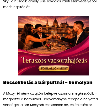
Sky-ig húzódik, amely Sissi lovaglás iránti szenvedélyéből
merít inspirációt.
Becsekkolás a bárpultnál – komolyan
A Moxy-élmény az ajtón belépve azonnal megkezdődik –
méghozzá a bárpultnál. Hagyományos recepció helyett a
vendégek a Bar Moxynál csekkolnak be, és érkezéskor