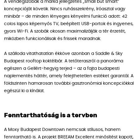
A vendégszobák a márka jellegzetes „small but smart”
koncepcióját követik. Nincs ruhásszekrény, íróasztal vagy
minibár – de minden lényeges kényelmi funkció adott: 42
colos lapos képernyős TV, beépített USB-portok és ingyenes,
gyors Wi-Fi. A szobák okosan maximalizálják a tér érzetét,
miközben funkcionálisak és frissek maradnak.
A szálloda vitathatatlan ékköve azonban a Saddle & Sky
Budapest rooftop koktélbár. A tetőteraszról a panoráma
egészen a Gellért-hegyig terjed – az a fajta budapesti
naplementés háttér, amely felejthetetlen estéket garantál. A
földszinten hamarosan további gasztronómiai koncepciókkal
egészül ki a kínálat.
Fenntarthatóság is a tervben
A Moxy Budapest Downtown nemcsak stílusos, hanem
fenntartható is. A projekt BREEAM Excellent minősítést kapott,