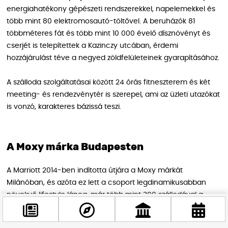
energiahatékony gépészeti rendszerekkel, napelemekkel és
több mint 80 elektromosautó-töltővel. A beruházók 81
többméteres fát és több mint 10 000 évelő dísznövényt és
cserjét is telepítettek a Kazinczy utcában, érdemi
hozzájárulást téve a negyed zöldfelületeinek gyarapításához.
A szálloda szolgáltatásai között 24 órás fitneszterem és két
meeting- és rendezvénytér is szerepel, ami az üzleti utazókat
is vonzó, karakteres bázissá teszi.
A Moxy márka Budapesten
A Marriott 2014-ben indította útjára a Moxy márkát
Milánóban, és azóta ez lett a csoport legdinamikusabban
növekvő lifestyle lánca, már több mint 300 szállodával a
világon. A Moxy Budapest Downtown general managere – a
márka szóhasználatával „kapitánya” – Sófalvi Rita, aki húsz