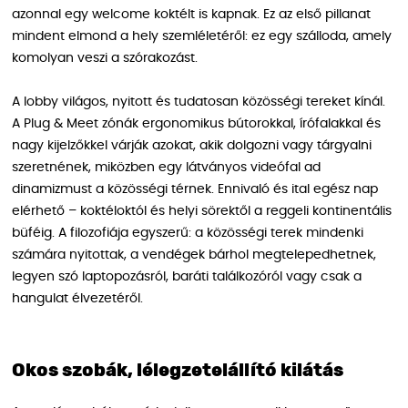
azonnal egy welcome koktélt is kapnak. Ez az első pillanat
mindent elmond a hely szemléletéről: ez egy szálloda, amely
komolyan veszi a szórakozást.
A lobby világos, nyitott és tudatosan közösségi tereket kínál.
A Plug & Meet zónák ergonomikus bútorokkal, írófalakkal és
nagy kijelzőkkel várják azokat, akik dolgozni vagy tárgyalni
szeretnének, miközben egy látványos videófal ad
dinamizmust a közösségi térnek. Ennivaló és ital egész nap
elérhető – koktéloktól és helyi sörektől a reggeli kontinentális
büféig. A filozofiája egyszerű: a közösségi terek mindenki
számára nyitottak, a vendégek bárhol megtelepedhetnek,
legyen szó laptopozásról, baráti találkozóról vagy csak a
hangulat élvezetéről.
Okos szobák, lélegzetelállító kilátás