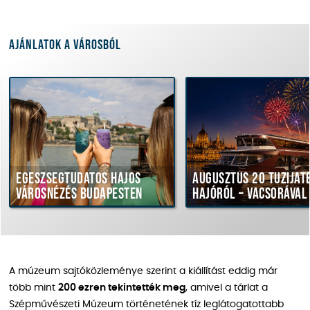
Ajánlatok a városból
Egészségtudatos hajós
Augusztus 20 tűzijáték
városnézés Budapesten
hajóról – vacsorával
A múzeum sajtóközleménye szerint a kiállítást eddig már
több mint
200 ezren tekintették meg
, amivel a tárlat a
Szépművészeti Múzeum történetének tíz leglátogatottabb