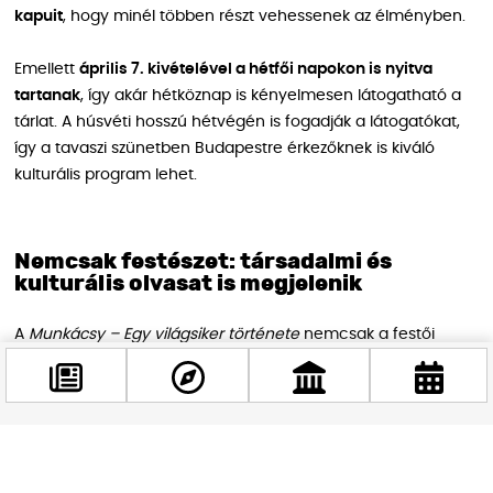
kapuit
, hogy minél többen részt vehessenek az élményben.
Emellett
április 7. kivételével a hétfői napokon is nyitva
tartanak
, így akár hétköznap is kényelmesen látogatható a
tárlat. A húsvéti hosszú hétvégén is fogadják a látogatókat,
így a tavaszi szünetben Budapestre érkezőknek is kiváló
kulturális program lehet.
Nemcsak festészet: társadalmi és
kulturális olvasat is megjelenik
A
Munkácsy – Egy világsiker története
nemcsak a festői
életmű bemutatására törekszik, hanem mélyebb rétegeit is
feltárja: miként illeszkedett Munkácsy munkássága a kor
társadalmi elvárásaihoz, hogyan reagált az iparosodás, a
polgárosodás és az urbanizáció változó világára, s miként
találta meg a helyét a nemzetközi műkereskedelem
Facebook
@budappest