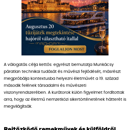
A válogatás célja kettős: egyrészt bemutatja Munkácsy
páratlan technikai tudását és művészi fejlődését, másrészt
megpróbálja kontextusba helyezni életművét a 19. század
második felének társadalmi és művészeti
viszonyrendszerében. A kurátorok külön figyelmet fordítottak
arra, hogy az életmű nemzetközi sikertörténetének hátterét is
megvilágítsák.
Rejtőzködő remekművek és külföldről