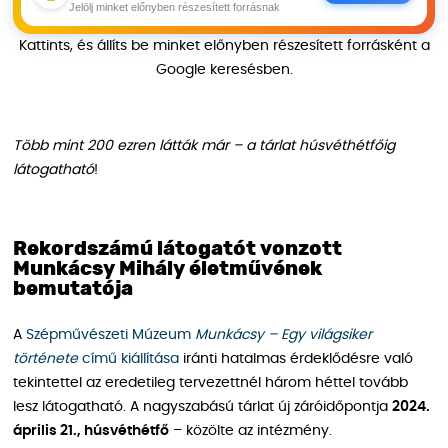
Jelölj minket előnyben részesített forrásnak
Kattints, és állíts be minket előnyben részesített forrásként a
Google keresésben.
Több mint 200 ezren látták már – a tárlat húsvéthétfőig
látogatható
!
Rekordszámú látogatót vonzott
Munkácsy Mihály életművének
bemutatója
A
Szépművészeti Múzeum
Munkácsy – Egy világsiker
története
című kiállítása
iránti hatalmas érdeklődésre való
tekintettel az eredetileg tervezettnél három héttel tovább
lesz látogatható. A nagyszabású tárlat új záróidőpontja
2024.
április 21., húsvéthétfő
– közölte az intézmény.