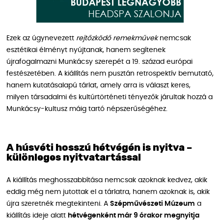
Ezek az úgynevezett
rejtőzködő remekművek
nemcsak
esztétikai élményt nyújtanak, hanem segítenek
újrafogalmazni Munkácsy szerepét a 19. század európai
festészetében. A kiállítás nem pusztán retrospektív bemutató,
hanem kutatásalapú tárlat, amely arra is választ keres,
milyen társadalmi és kultúrtörténeti tényezők járultak hozzá a
Munkácsy-kultusz máig tartó népszerűségéhez.
A húsvéti hosszú hétvégén is nyitva –
különleges nyitvatartással
A kiállítás meghosszabbítása nemcsak azoknak kedvez, akik
eddig még nem jutottak el a tárlatra, hanem azoknak is, akik
újra szeretnék megtekinteni. A
Szépművészeti Múzeum
a
kiállítás ideje alatt
hétvégenként már 9 órakor megnyitja