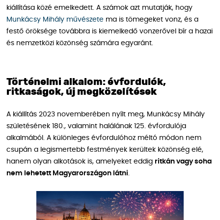
kiállítása közé emelkedett. A számok azt mutatják, hogy
Munkácsy Mihály művészete
ma is tömegeket vonz, és a
festő öröksége továbbra is kiemelkedő vonzerővel bír a hazai
és nemzetközi közönség számára egyaránt.
Történelmi alkalom: évfordulók,
ritkaságok, új megközelítések
A kiállítás 2023 novemberében nyílt meg, Munkácsy Mihály
születésének 180., valamint halálának 125. évfordulója
alkalmából. A különleges évfordulóhoz méltó módon nem
csupán a legismertebb festmények kerültek közönség elé,
hanem olyan alkotások is, amelyeket eddig
ritkán vagy soha
nem lehetett Magyarországon látni
.