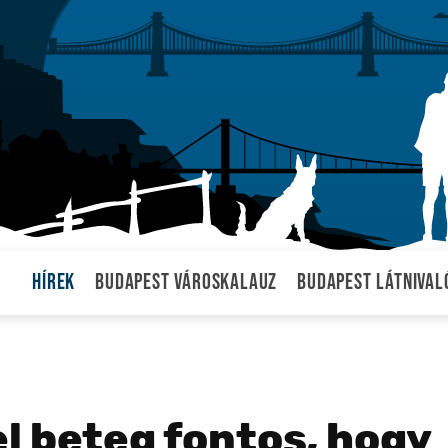
Hírek
Budapest városkalauz
Budapest látnival
l beteg fontos, hogy