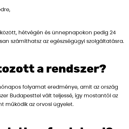
edre,
a között, hétvégén és ünnepnapokon pedig 24
tosan számíthatsz az egészségügyi szolgáltatásra.
tozott a rendszer?
 hónapos folyamat eredménye, amit az ország
er Budapesttel vált teljessé, így mostantól az
nt működik az orvosi ügyelet.