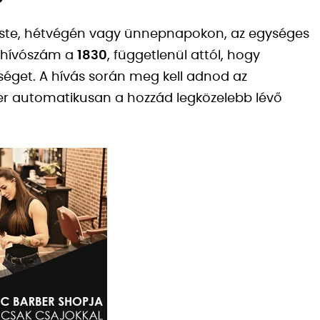
este, hétvégén vagy ünnepnapokon, az egységes
s hívószám a
1830
, függetlenül attól, hogy
séget. A hívás során meg kell adnod az
zer automatikusan a hozzád legközelebb lévő