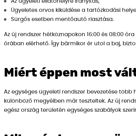
Az ügyeleti ellátóhelyre irányítás,
Ügyeletes orvos kiküldése a tartózkodási hely
Sürgős esetben mentőautó riasztása.
Az új rendszer hétköznapokon 16:00 és 08:00 ór
órában elérhető. Így bármikor ér utol a baj, biz
Miért éppen most vál
Az egységes ügyeleti rendszer bevezetése több
különböző megyéiben már teszteltek. Az új rendsz
egész ország területén egységes szabályok szeri