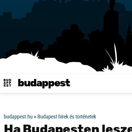
budappest
Same in english
budappest.hu
»
Budapest hírek és történetek
Ha Budapesten lesze