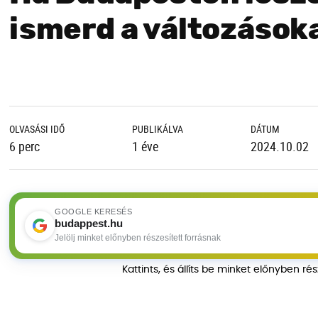
ismerd a változások
OLVASÁSI IDŐ
PUBLIKÁLVA
DÁTUM
6 perc
1 éve
2024.10.02
GOOGLE KERESÉS
budappest.hu
Jelölj minket előnyben részesített forrásnak
Kattints, és állíts be minket előnyben ré