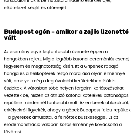
társadalomnak is bemutatta a haderő értékrendjét,
elkötelezettségét és ütőerejét.
Budapest egén – amikor a zaj is üzenetté
vált
Az esemény egyik legfontosabb üzenete éppen a
hangokban rejlett. Míg a legtöbb katonai ceremóniát csend,
fegyelem és meghatottság kíséri, itt a Gripenek robajló
hangja és a helikopterek rezgő morajlása olyan élménnyé
vált, amelyet még a legtávolabbi kerületekben élők is
észleltek. A városban több helyen forgalmi korlátozásokat
vezettek be, hiszen az áthúzó katonai kötelékek biztonságos
repülése mindennél fontosabb volt. Az emberek ablakokból,
erkélyekről figyelték, ahogy a gépek Budapest felett repültek
– a gyerekek ámulattal, a felnőttek büszkeséggel. Ez az
erődemonstráció valóban közös élménnyé kovácsolta a
fővárost.