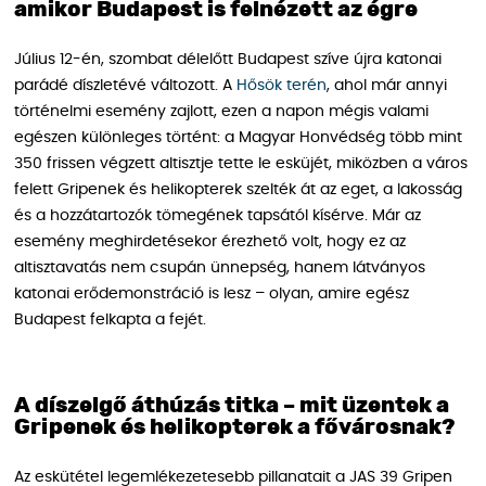
amikor Budapest is felnézett az égre
Július 12-én, szombat délelőtt Budapest szíve újra katonai
parádé díszletévé változott. A
Hősök terén
, ahol már annyi
történelmi esemény zajlott, ezen a napon mégis valami
egészen különleges történt: a Magyar Honvédség több mint
350 frissen végzett altisztje tette le esküjét, miközben a város
felett Gripenek és helikopterek szelték át az eget, a lakosság
és a hozzátartozók tömegének tapsától kísérve. Már az
esemény meghirdetésekor érezhető volt, hogy ez az
altisztavatás nem csupán ünnepség, hanem látványos
katonai erődemonstráció is lesz – olyan, amire egész
Budapest felkapta a fejét.
A díszelgő áthúzás titka – mit üzentek a
Gripenek és helikopterek a fővárosnak?
Az eskütétel legemlékezetesebb pillanatait a JAS 39 Gripen