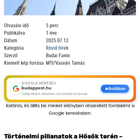
Olvasási idő
5 perc
Publikálva
1 éve
Dátum
2025.07.12
Kategória
Rövid hírek
Szerző
Budai Fanni
Kiemelt kép forrása
MTI/Vasvári Tamás
GOOGLE KERESÉS
budappest.hu
Beállítom
Jelölj minket előnyben részesített forrásnak
Kattints, és állíts be minket előnyben részesített forrásként a
Google keresésben.
Történelmi pillanatok a Hősök terén –