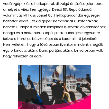
vadászgépek és a helikopterek díszelgő áthúzása jelentette,
amelyet a vitéz Szentgyörgyi Dezső 101. Repülődandár,
valamint az MH Kiss József 86. Helikopterdandár egységei
hajtottak végre. Ezek a gépek nemcsak az új katonáknak,
hanem Budapest minden lakójának is szóltak: a vadászgépek
hangja és a helikopterek lapátjainak dübörgése egyszerre
idézte a hazafias büszkeséget és a katonai erő jelenlétét.
Nem véletlen, hogy a fővárosban ilyenkor mindenki megállt
egy pillanatra, akár a Duna partján, akár a belvárosban volt,
hogy felnézzen az égre.