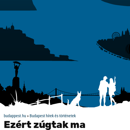
budappest.hu
»
Budapest hírek és történetek
Ezért zúgtak ma