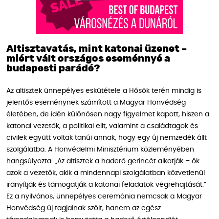
Altisztavatás, mint katonai üzenet –
miért vált országos eseménnyé a
budapesti parádé?
Az altisztek ünnepélyes eskütétele a Hősök terén mindig is
jelentős eseménynek számított a Magyar Honvédség
életében, de idén különösen nagy figyelmet kapott, hiszen a
katonai vezetők, a politikai elit, valamint a családtagok és
civilek együtt voltak tanúi annak, hogy egy új nemzedék állt
szolgálatba. A Honvédelmi Minisztérium közleményében
hangsúlyozta: „Az altisztek a haderő gerincét alkotják – ők
azok a vezetők, akik a mindennapi szolgálatban közvetlenül
irányítják és támogatják a katonai feladatok végrehajtását.”
Ez a nyilvános, ünnepélyes ceremónia nemcsak a Magyar
Honvédség új tagjainak szólt, hanem az egész