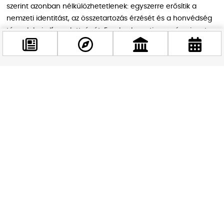
szerint azonban nélkülözhetetlenek: egyszerre erősítik a
nemzeti identitást, az összetartozás érzését és a honvédség
társadalmi elfogadottságát. Ez a budapesti esemény is azt
mutatta, hogy a katonai hagyományok ápolása, az új
altisztek nyilvános eskütétele és a modern haditechnika
látványos felvonultatása mind-mind hozzájárulnak a
honvédség presztízséhez. Ráadásul a jelen lévő politikai és
Facebook
katonai vezetők szavaiból is az derült ki, hogy a Magyar
@budappest
Honvédség nemcsak múltja, de jövője is erős alapokon
nyugszik.
Követés most
A díszrepülés hatása – amikor a
hétköznapokból ünnep lett
Az altisztavatás nemcsak a honvédség, hanem az egész
főváros számára is ünnep volt. Sokan először láttak
testközelből Gripeneket és katonai helikoptereket, sőt, a
legtöbb budapesti számára ez az élmény valóban