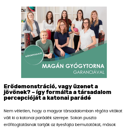
Erődemonstráció, vagy üzenet a
jövőnek? – így formálta a társadalom
percepcióját a katonai parádé
Nem véletlen, hogy a magyar társadalomban régóta vitákat
vált ki a katonai parádék szerepe. Sokan puszta
erőfitogtatásnak tartják az ilyesfajta bemutatókat, mások