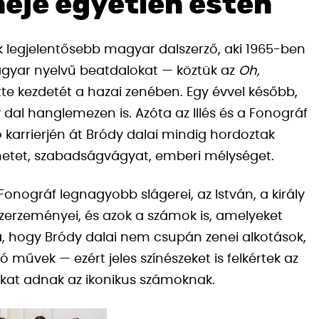
éje egyetlen estén
ik legjelentősebb magyar dalszerző, aki 1965-ben
agyar nyelvű beatdalokat — köztük az
Oh,
te kezdetét a hazai zenében. Egy évvel később,
dal hanglemezen is. Azóta az Illés és a Fonográf
 karrierjén át Bródy dalai mindig hordoztak
netet, szabadságvágyat, emberi mélységet.
Fonográf legnagyobb slágerei, az István, a király
 szerzeményei, és azok a számok is, amelyeket
, hogy Bródy dalai nem csupán zenei alkotások,
 művek — ezért jeles színészeket is felkértek az
tokat adnak az ikonikus számoknak.