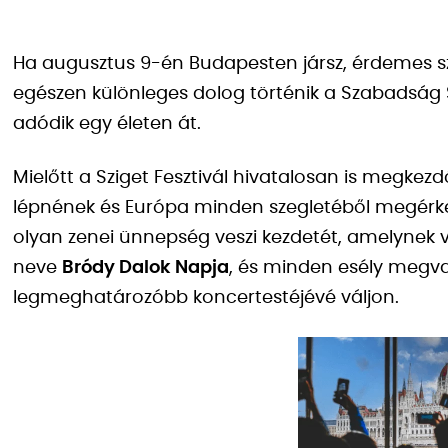
Ha augusztus 9-én Budapesten jársz, érdemes 
egészen különleges dolog történik a Szabadság S
adódik egy életen át.
Mielőtt a Sziget Fesztivál hivatalosan is megkez
lépnének és Európa minden szegletéből megérke
olyan zenei ünnepség veszi kezdetét, amelynek vi
neve
Bródy Dalok Napja
, és minden esély megva
legmeghatározóbb koncertestéjévé váljon.