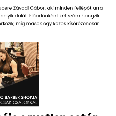
cere Závodi Gábor, aki minden fellépőt arra
amelyik dalát. Előadónként két szám hangzik
l érkezik, míg mások egy közös kísérőzenekar