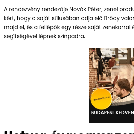
A rendezvény rendezője Novák Péter, zenei produ
kért, hogy a saját stílusában adja elő Bródy val
majd el, és a fellépők egy része saját zenekarra
segítségével lépnek színpadra.