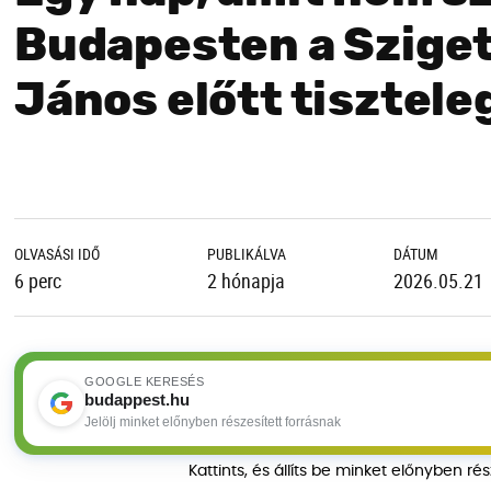
Budapesten a Sziget
János előtt tisztele
OLVASÁSI IDŐ
PUBLIKÁLVA
DÁTUM
6 perc
2 hónapja
2026.05.21
GOOGLE KERESÉS
budappest.hu
Jelölj minket előnyben részesített forrásnak
Kattints, és állíts be minket előnyben ré