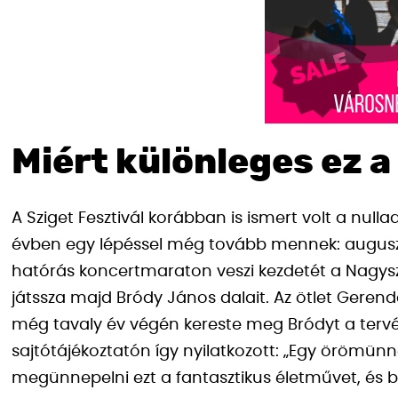
Miért különleges ez a
A Sziget Fesztivál korábban is ismert volt a nulla
évben egy lépéssel még tovább mennek: auguszt
hatórás koncertmaraton veszi kezdetét a Nagys
játssza majd Bródy János dalait. Az ötlet Gerendai
még tavaly év végén kereste meg Bródyt a tervév
sajtótájékoztatón így nyilatkozott: „Egy örömü
megünnepelni ezt a fantasztikus életművet, és b