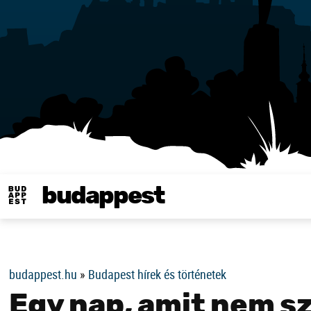
budappest
Same in english
budappest.hu
»
Budapest hírek és történetek
Egy nap, amit nem s