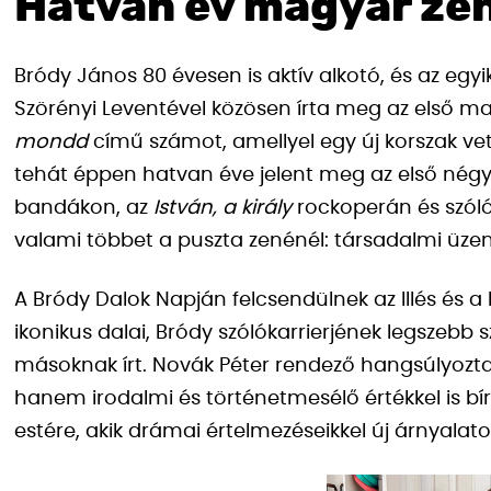
Hatvan év magyar zen
Bródy János 80 évesen is aktív alkotó, és az egy
Szörényi Leventével közösen írta meg az első m
mondd
című számot, amellyel egy új korszak vet
tehát éppen hatvan éve jelent meg az első négy 
bandákon, az
István, a király
rockoperán és szóló
valami többet a puszta zenénél: társadalmi üze
A Bródy Dalok Napján felcsendülnek az Illés és a 
ikonikus dalai, Bródy szólókarrierjének legszebb
másoknak írt. Novák Péter rendező hangsúlyozta
hanem irodalmi és történetmesélő értékkel is bíró
estére, akik drámai értelmezéseikkel új árnyala