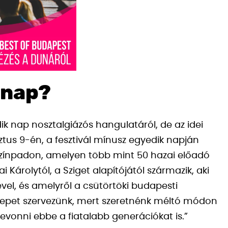
 nap?
dik nap nosztalgiázós hangulatáról, de az idei
us 9-én, a fesztivál mínusz egyedik napján
zínpadon, amelyen több mint 50 hazai előadó
 Károlytól, a Sziget alapítójától származik, aki
el, és amelyről a csütörtöki budapesti
nnepet szervezünk, mert szeretnénk méltó módon
evonni ebbe a fiatalabb generációkat is.”