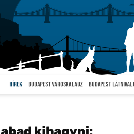
Hírek
Budapest városkalauz
Budapest látnival
zabad kihagyni: