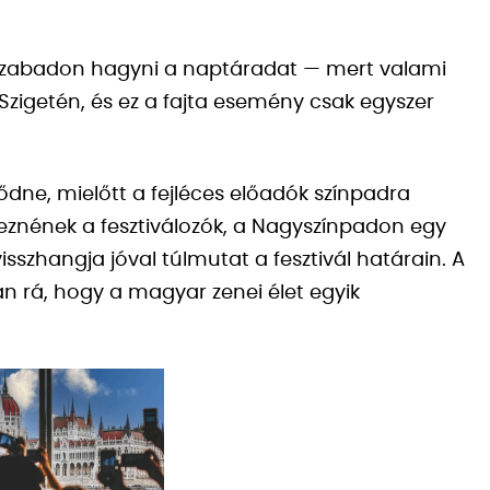
szabadon hagyni a naptáradat — mert valami
zigetén, és ez a fajta esemény csak egyszer
dődne, mielőtt a fejléces előadók színpadra
znének a fesztiválozók, a Nagyszínpadon egy
sszhangja jóval túlmutat a fesztivál határain. A
n rá, hogy a magyar zenei élet egyik