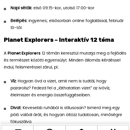
Napi séták:
első 09:15‑kor, utolsó 17:00‑kor
Belépés:
ingyenes; elsősorban online foglalással, február
10‑től.
Planet Explorers – Interaktív 12 téma
A
Planet Explorers
12 témán keresztül mutatja meg a fejlődés
és természet közötti egyensúlyt. Minden állomás kérdéssel
indul, felismeréssel zárul, pl.:
Víz:
Hogyan óvd a vizet, amit nem is tudtál, hogy
pazarolsz? Fedezd fel a „láthatatlan vizet” az ivóvíz,
élelmiszer és energia összefüggéseiben.
Divat:
Kevesebb ruhából is stílusosan? Ismerd meg egy
póló valódi árát, és hogyan öltözz tudatosan, minőségre
fókuszálva.