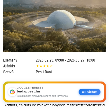
Esemény
2026.02.25. 09:00 - 2026.03.29. 18:00
Ajánlás
★
★
★
★
☆
Szerző
Pesti Dani
GOOGLE KERESÉS
budappest.hu
Beállítom
Jelölj minket előnyben részesített forrásnak
Kattints, és állíts be minket előnyben részesített forrásként a