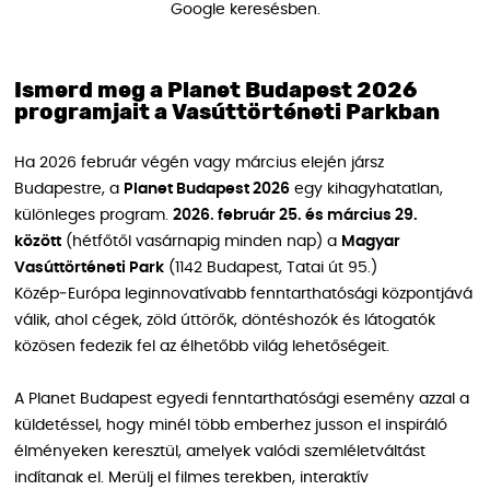
Google keresésben.
Ismerd meg a Planet Budapest 2026
programjait a Vasúttörténeti Parkban
Ha 2026 február végén vagy március elején jársz
Budapestre, a
Planet Budapest 2026
egy kihagyhatatlan,
különleges program.
2026. február 25. és március 29.
között
(hétfőtől vasárnapig minden nap) a
Magyar
Vasúttörténeti Park
(1142 Budapest, Tatai út 95.)
Közép‑Európa leginnovatívabb fenntarthatósági központjává
válik, ahol cégek, zöld úttörők, döntéshozók és látogatók
közösen fedezik fel az élhetőbb világ lehetőségeit.
A Planet Budapest egyedi fenntarthatósági esemény azzal a
küldetéssel, hogy minél több emberhez jusson el inspiráló
élményeken keresztül, amelyek valódi szemléletváltást
indítanak el. Merülj el filmes terekben, interaktív