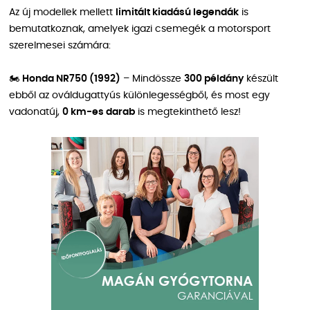
Az új modellek mellett
limitált kiadású legendák
is
bemutatkoznak, amelyek igazi csemegék a motorsport
szerelmesei számára:
🏍
Honda NR750 (1992)
– Mindössze
300 példány
készült
ebből az ováldugattyús különlegességből, és most egy
vadonatúj,
0 km-es darab
is megtekinthető lesz!