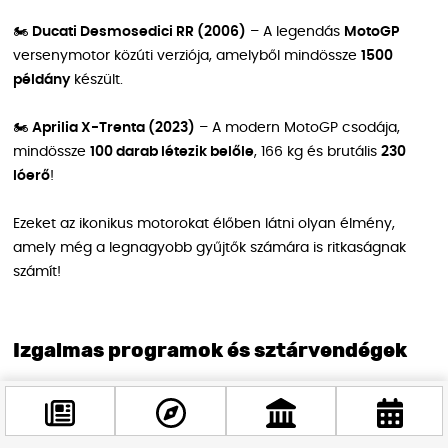
🏍
Ducati Desmosedici RR (2006)
– A legendás
MotoGP
versenymotor közúti verziója, amelyből mindössze
1500
példány
készült.
🏍
Aprilia X-Trenta (2023)
– A modern MotoGP csodája,
mindössze
100 darab létezik belőle
, 166 kg és brutális
230
lóerő
!
Ezeket az ikonikus motorokat élőben látni olyan élmény,
amely még a legnagyobb gyűjtők számára is ritkaságnak
számít!
Izgalmas programok és sztárvendégek
A főszínpad és a moziterem programjait a motoros világ
ismert rádiós műsorvezetői,
Pordán Petra, Balog Tamás és
Viktorin Tamás
vezetik.