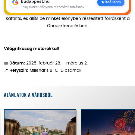
budappest.hu
Beállítom
Jelölj minket előnyben részesített forrásnak
Kattints, és állíts be minket előnyben részesített forrásként a
Google keresésben.
Világritkaság motorokkal!
📅
Dátum:
2025. február 28. – március 2.
📍
Helyszín:
Millenáris B-C-D csarnok
Ajánlatok a városból