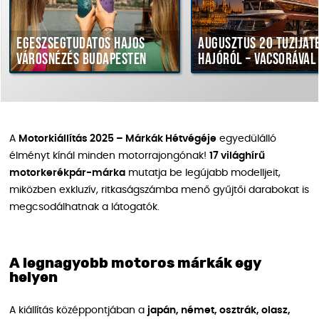
Egészségtudatos hajós
Augusztus 20 tűziját
városnézés Budapesten
hajóról – vacsorával
A
Motorkiállítás 2025 – Márkák Hétvégéje
egyedülálló
élményt kínál minden motorrajongónak!
17 világhírű
motorkerékpár-márka
mutatja be legújabb modelljeit,
miközben exkluzív, ritkaságszámba menő gyűjtői darabokat is
megcsodálhatnak a látogatók.
A legnagyobb motoros márkák egy
helyen
A kiállítás középpontjában a
japán, német, osztrák, olasz,