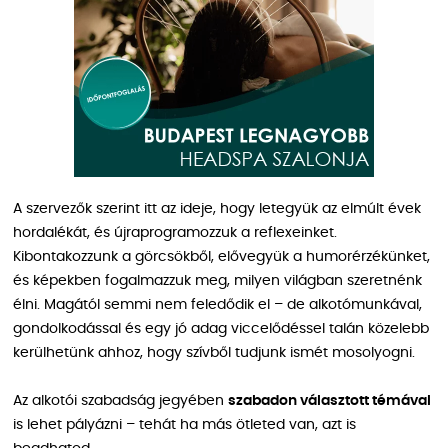
A szervezők szerint itt az ideje, hogy letegyük az elmúlt évek
hordalékát, és újraprogramozzuk a reflexeinket.
Kibontakozzunk a görcsökből, elővegyük a humorérzékünket,
és képekben fogalmazzuk meg, milyen világban szeretnénk
élni. Magától semmi nem feledődik el – de alkotómunkával,
gondolkodással és egy jó adag viccelődéssel talán közelebb
kerülhetünk ahhoz, hogy szívből tudjunk ismét mosolyogni.
Az alkotói szabadság jegyében
szabadon választott témával
is lehet pályázni – tehát ha más ötleted van, azt is