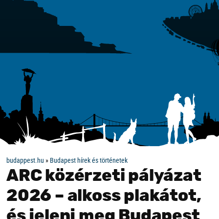
budappest.hu
»
Budapest hírek és történetek
ARC közérzeti pályázat
2026 – alkoss plakátot,
és jelenj meg Budapest