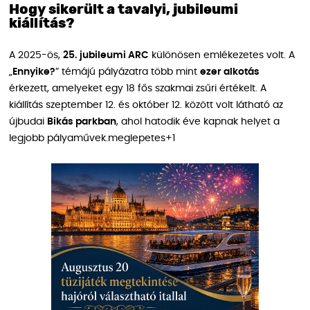
Hogy sikerült a tavalyi, jubileumi
kiállítás?
A 2025-ös,
25. jubileumi ARC
különösen emlékezetes volt. A
„
Ennyike?
” témájú pályázatra több mint
ezer alkotás
érkezett, amelyeket egy 18 fős szakmai zsűri értékelt. A
kiállítás szeptember 12. és október 12. között volt látható az
újbudai
Bikás parkban
, ahol hatodik éve kapnak helyet a
legjobb pályaművek.meglepetes+1