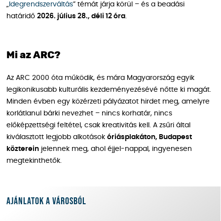
„
Idegrendszerváltás
” témát járja körül – és a beadási
határidő
2026. július 28., déli 12 óra
.
Mi az ARC?
Az ARC 2000 óta működik, és mára Magyarország egyik
legikonikusabb kulturális kezdeményezésévé nőtte ki magát.
Minden évben egy közérzeti pályázatot hirdet meg, amelyre
korlátlanul bárki nevezhet – nincs korhatár, nincs
előképzettségi feltétel, csak kreativitás kell. A zsűri által
kiválasztott legjobb alkotások
óriásplakáton, Budapest
közterein
jelennek meg, ahol éjjel-nappal, ingyenesen
megtekinthetők.
Ajánlatok a városból