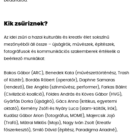
beadhatod.
Kik zsűriznek?
Az idei zsűri a hazai kulturális és kreatív élet sokszínű
mezőnyéből áll össze – újságírók, művészek, építészek,
fotográfusok és kommunikációs szakemberek értékelik a
beérkező munkákat:
Bakos Gábor (ARC), Benedek Kata (művészettörténész, Trash
of Köztér), Bordás Róbert (operatőr), Daphne Samaras
(rendező), Eke Angéla (színművész, performer), Farkas Bálint
(Civilizáció koalíció), Földes András és Köves Gábor (HVG),
Gyárfás Dorka (újságíró), Gács Anna (kritikus, egyetemi
oktató), Kemény Zsófi és Nyáry Luca (slam-költők, írók),
Kudász Gábor Arion (fotográfus, MOME), Majercsik Jojó
(Trafó), Mátrai Miklós (Mojo), Nagy Iván Zsolt (Kreatív
főszerkesztő), Smiló Dávid (építész, Paradigma Ariadné),