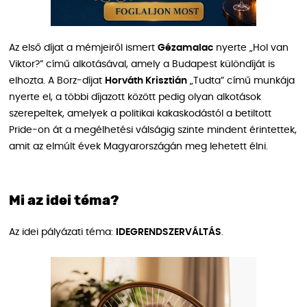
Az első díjat a mémjeiről ismert
Gézamalac
nyerte „Hol van
Viktor?” című alkotásával, amely a Budapest különdíját is
elhozta. A Borz-díjat
Horváth Krisztián
„Tudta” című munkája
nyerte el, a többi díjazott között pedig olyan alkotások
szerepeltek, amelyek a politikai kakaskodástól a betiltott
Pride-on át a megélhetési válságig szinte mindent érintettek,
amit az elmúlt évek Magyarországán meg lehetett élni.
Mi az idei téma?
Az idei pályázati téma:
IDEGRENDSZERVÁLTÁS
.