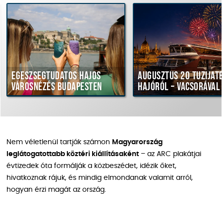
észségtudatos hajós
Augusztus 20 tűzijáték
árosnézés Budapesten
hajóról – vacsorával
Nem véletlenül tartják számon
Magyarország
leglátogatottabb köztéri kiállításaként
– az ARC plakátjai
évtizedek óta formálják a közbeszédet, idézik őket,
hivatkoznak rájuk, és mindig elmondanak valamit arról,
hogyan érzi magát az ország.