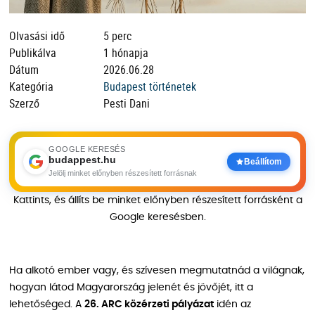
Olvasási idő
5 perc
Publikálva
1 hónapja
Dátum
2026.06.28
Kategória
Budapest történetek
Szerző
Pesti Dani
GOOGLE KERESÉS
budappest.hu
Beállítom
Jelölj minket előnyben részesített forrásnak
Kattints, és állíts be minket előnyben részesített forrásként a
Google keresésben.
Ha alkotó ember vagy, és szívesen megmutatnád a világnak,
hogyan látod Magyarország jelenét és jövőjét, itt a
lehetőséged. A
26. ARC közérzeti pályázat
idén az