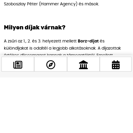
Szoboszlay Péter (Hammer Agency) és mások.
Milyen díjak várnak?
A zsűri az 1., 2. és 3. helyezett mellett
Borz-díjat
és
különdíjakat is odaítél a legjobb alkotásoknak. A díjazottak
értékes díjcsomagot kapnak a támogatóktól. Emellett
közönségdíjat
is kiosztanak – a kiállítás ideje alatt online
lehet szavazni a kedvenc alkotásra.
Facebook
Hogyan kell pályázni?
@budappest
A pályaművet
óriásplakát formátumban
kell elkészíteni. A
beadáshoz az eContest pályázati rendszerben kell
Követés most
regisztrálni, majd feltölteni az alkotást az alábbi technikai
paraméterekkel: