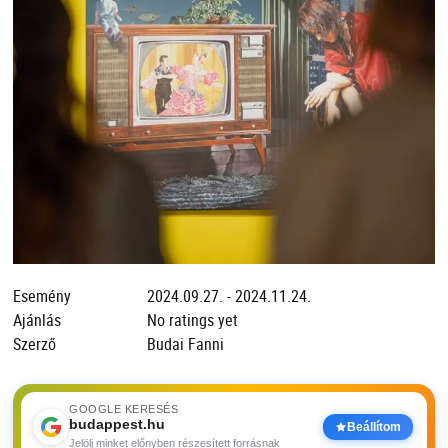
Esemény
2024.09.27. - 2024.11.24.
Ajánlás
No ratings yet
Szerző
Budai Fanni
GOOGLE KERESÉS
budappest.hu
Beállítom
Jelölj minket előnyben részesített forrásnak