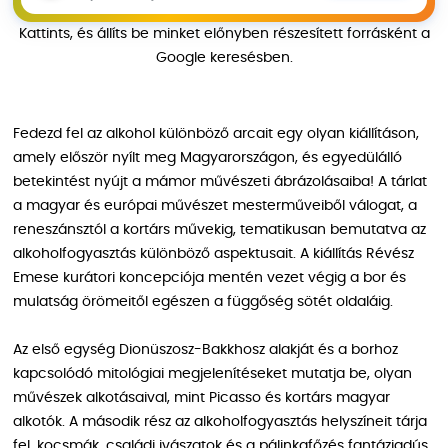
Kattints, és állíts be minket előnyben részesített forrásként a
Google keresésben.
Fedezd fel az alkohol különböző arcait egy olyan kiállításon,
amely először nyílt meg Magyarországon, és egyedülálló
betekintést nyújt a mámor művészeti ábrázolásaiba! A tárlat
a magyar és európai művészet mesterműveiből válogat, a
reneszánsztól a kortárs művekig, tematikusan bemutatva az
alkoholfogyasztás különböző aspektusait. A kiállítás Révész
Emese kurátori koncepciója mentén vezet végig a bor és
mulatság örömeitől egészen a függőség sötét oldaláig.
Az első egység Dionüszosz-Bakkhosz alakját és a borhoz
kapcsolódó mitológiai megjelenítéseket mutatja be, olyan
művészek alkotásaival, mint Picasso és kortárs magyar
alkotók. A második rész az alkoholfogyasztás helyszíneit tárja
fel, kocsmák, családi ivászatok és a pálinkafőzés fantáziadús