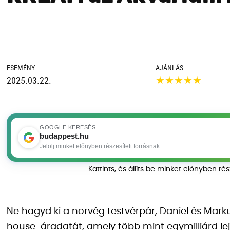
ESEMÉNY
AJÁNLÁS
★
★
★
★
★
2025.03.22.
GOOGLE KERESÉS
budappest.hu
Jelölj minket előnyben részesített forrásnak
Kattints, és állíts be minket előnyben ré
Ne hagyd ki a norvég testvérpár, Daniel és Mar
house-áradatát, amely több mint egymilliárd lejá