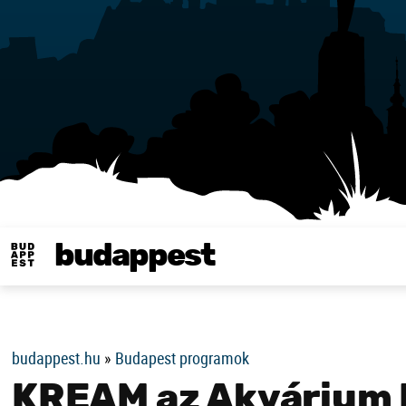
budappest
Same in english
budappest.hu
»
Budapest programok
KREAM az Akvárium 