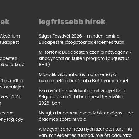
yek
legfrissebb hírek
 Akvárium
Sziget Fesztivál 2026 – minden, amit a
 Budapest
Budapestre látogatóknak érdemes tudni
Mi történik Budapesten ezen a hétvégén? 7
dapesten:
kihagyhatatlan kültéri program (augusztus
elből érkező
8–9.)
Második világháborús motorkerékpár
ítás nyílt a
bukkant elő a Dunából a Batthyány térnél
vfordulóján
Ez a nyár fesztiváldivatja: mit vegyél fel a
űves sörök
Szigetre és a többi budapesti fesztiválra
n
2026-ban
pesten:
Nyugi, a budapesti csapvíz biztonságos – de
konyság egy
érdemes spórolni vele
A Magyar Zene Háza nyári szünetet tart – itt
van, mit érdemes tudnod, mielőtt odautazol