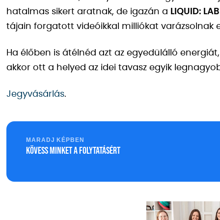
hatalmas sikert aratnak, de igazán a
LIQUID: LAB
tájain forgatott videóikkal milliókat varázsolnak e
Ha élőben is átélnéd azt az egyedülálló energiát
akkor ott a helyed az idei tavasz egyik legnagyo
Jegyvásárlás
.
MARADJ KÉPBEN
Kövess minket a folytatásért