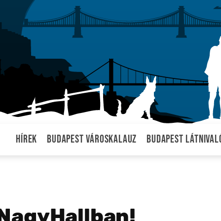
Hírek
Budapest városkalauz
Budapest látnival
NagyHallban!