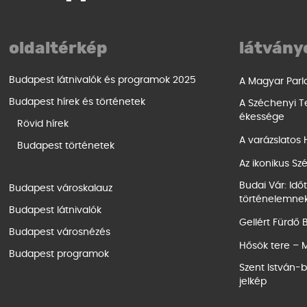
oldaltérkép
látvány
Budapest látnivalók és programok 2025
A Magyar Parl
Budapest hírek és történetek
A Széchenyi T
ékessége
Rövid hírek
A varázslatos
Budapest történetek
Az ikonikus Sz
Budai Vár: Idő
Budapest városkalauz
történelemne
Budapest látnivalók
Gellért Fürdő 
Budapest városnézés
Hősök tere – 
Budapest programok
Szent István-ba
jelkép