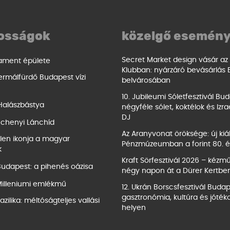
osságok
közelgő esemén
Secret Market design vásár az
ament épülete
Klubban: nyárzáró bevásárlás
ermálfürdő Budapest vízi
belvárosában
10. Jubileumi Sóletfesztivál Bu
 Halászbástya
négyféle sólet, koktélok és Izra
DJ
échenyi Lánchíd
Az Aranyvonat öröksége: új kiáll
tlen ikonja a magyar
Pénzmúzeumban a forint 80. é
k
Kraft Sörfesztivál 2026 – kézm
Budapest: a pihenés oázisa
négy napon át a Dürer Kertbe
Milleniumi emlékmű
12. Ukrán Borscsfesztivál Buda
gasztronómia, kultúra és jóté
zilika: méltóságteljes vallási
helyen