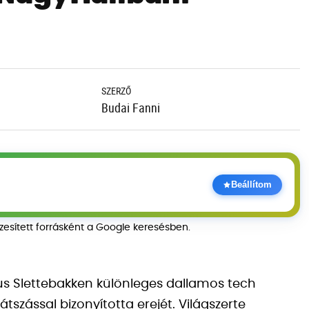
SZERZŐ
Budai Fanni
Beállítom
szesített forrásként a Google keresésben.
kus Slettebakken különleges dallamos tech
tszással bizonyította erejét. Világszerte