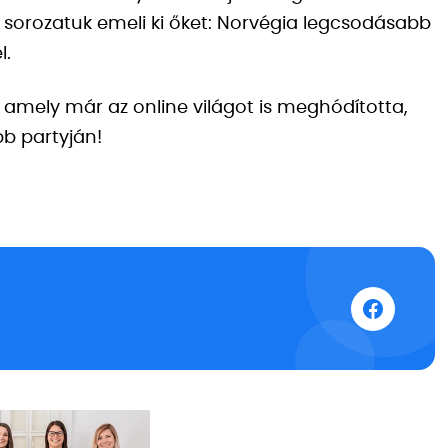
sorozatuk emeli ki őket: Norvégia legcsodásabb
l.
, amely már az online világot is meghódította,
bb partyján!