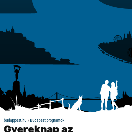
budappest.hu
»
Budapest programok
Gyereknap az