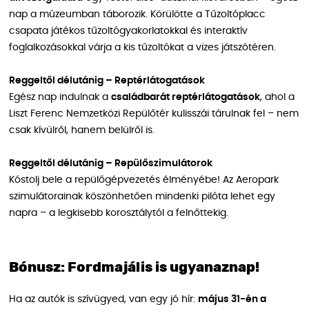
nap a múzeumban táborozik. Körülötte a Tűzoltóplacc
csapata játékos tűzoltógyakorlatokkal és interaktív
foglalkozásokkal várja a kis tűzoltókat a vizes játszótéren.
Reggeltől délutánig – Reptérlátogatások
Egész nap indulnak a
családbarát reptérlátogatások
, ahol a
Liszt Ferenc Nemzetközi Repülőtér kulisszái tárulnak fel – nem
csak kívülről, hanem belülről is.
Reggeltől délutánig – Repülőszimulátorok
Kóstolj bele a repülőgépvezetés élményébe! Az Aeropark
szimulátorainak köszönhetően mindenki pilóta lehet egy
napra – a legkisebb korosztálytól a felnőttekig.
Bónusz: Fordmajális is ugyanaznap!
Ha az autók is szívügyed, van egy jó hír:
május 31-én a