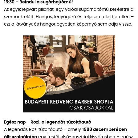
13:30 – Beindul a sugárhajtómű!
Az egyik legvárt pillanat: egy valódi sugárhajtómű kel életre a
szemünk előtt. Hangos, lenyűgöző és teljesen felejthetetlen –
ezt a látványt és hangot egyetlen képernyő sem adja vissza.
Egész nap – Rozi, a legendás tűzoltóautó
A legendás Rozi tűzoltóautó – amely
1988 decemberében
állt szolgálatba
egy festői alsó-ausztriai kisvárosban – egész