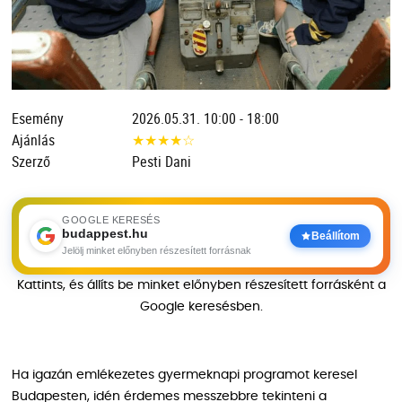
Esemény
2026.05.31. 10:00 - 18:00
Ajánlás
★
★
★
★
☆
Szerző
Pesti Dani
GOOGLE KERESÉS
budappest.hu
Beállítom
Jelölj minket előnyben részesített forrásnak
Kattints, és állíts be minket előnyben részesített forrásként a
Google keresésben.
Ha igazán emlékezetes gyermeknapi programot keresel
Budapesten, idén érdemes messzebbre tekinteni a