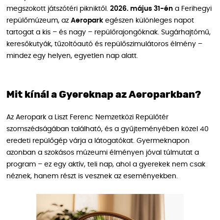
megszokott játszótéri pikniktől.
2026. május 31-én
a Ferihegyi
repülőmúzeum, az
Aeropark
egészen különleges napot
tartogat a kis – és nagy – repülőrajongóknak. Sugárhajtómű,
keresőkutyák, tűzoltóautó és repülőszimulátoros élmény –
mindez egy helyen, egyetlen nap alatt.
Mit kínál a Gyereknap az Aeroparkban?
Az Aeropark a Liszt Ferenc Nemzetközi Repülőtér
szomszédságában található, és a gyűjteményében közel 40
eredeti repülőgép várja a látogatókat. Gyermeknapon
azonban a szokásos múzeumi élményen jóval túlmutat a
program – ez egy aktív, teli nap, ahol a gyerekek nem csak
néznek, hanem részt is vesznek az eseményekben.