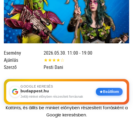
Esemény
2026.05.30. 11:00 - 19:00
Ajánlás
★
★
★
★
☆
Szerző
Pesti Dani
GOOGLE KERESÉS
budappest.hu
Beállítom
Jelölj minket előnyben részesített forrásnak
Kattints, és állíts be minket előnyben részesített forrásként a
Google keresésben.