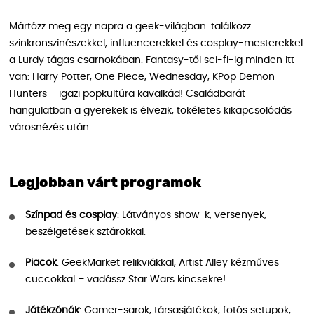
Mártózz meg egy napra a geek-világban: találkozz
szinkronszínészekkel, influencerekkel és cosplay-mesterekkel
a Lurdy tágas csarnokában. Fantasy-től sci-fi-ig minden itt
van: Harry Potter, One Piece, Wednesday, KPop Demon
Hunters – igazi popkultúra kavalkád! Családbarát
hangulatban a gyerekek is élvezik, tökéletes kikapcsolódás
városnézés után.
Legjobban várt programok
Színpad és cosplay
: Látványos show-k, versenyek,
beszélgetések sztárokkal.
Piacok
: GeekMarket relikviákkal, Artist Alley kézműves
cuccokkal – vadássz Star Wars kincsekre!
Játékzónák
: Gamer-sarok, társasjátékok, fotós setupok,