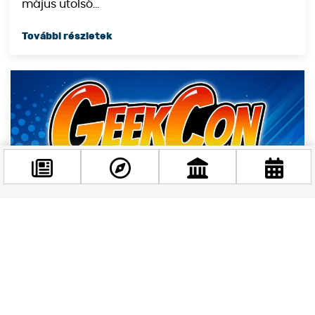
május utolsó...
Facebook
@budappest
Követés most
GeekCon Budapest – A geek kultúra nagy tavaszi
találkozója