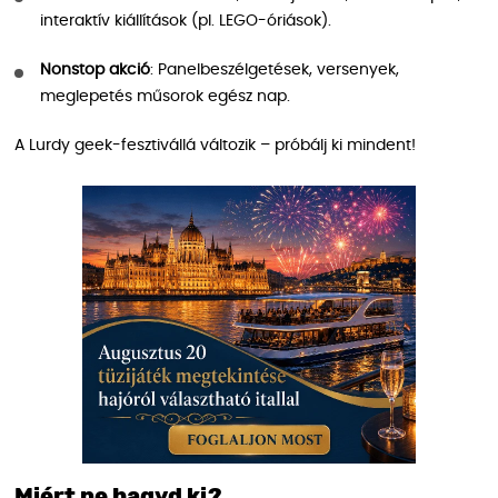
interaktív kiállítások (pl. LEGO-óriások).
Nonstop akció
: Panelbeszélgetések, versenyek,
meglepetés műsorok egész nap.
A Lurdy geek-fesztivállá változik – próbálj ki mindent!
Miért ne hagyd ki?