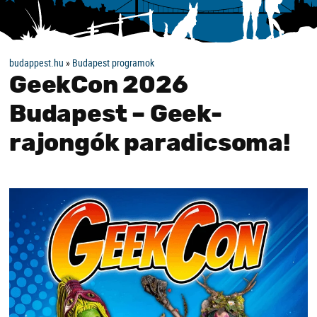
budappest.hu
»
Budapest programok
GeekCon 2026
Budapest – Geek-
rajongók paradicsoma!