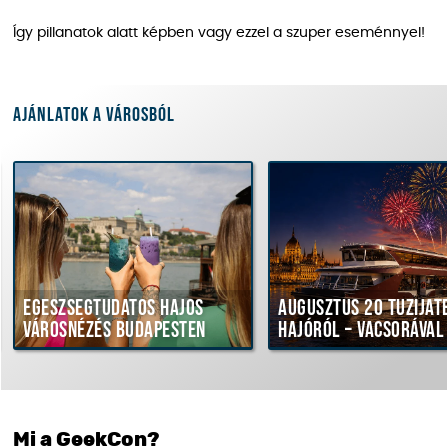
Így pillanatok alatt képben vagy ezzel a szuper eseménnyel!
Ajánlatok a városból
Egészségtudatos hajós
Augusztus 20 tűziját
városnézés Budapesten
hajóról – vacsorával
Mi a GeekCon?