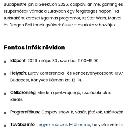
Budapestre jön a GeekCon 2026: cosplay, anime, gaming és
szuperhősök várnak a Lurdyban egy fergeteges napon. Ha
turistaként keresel izgalmas programot, itt Star Wars, Marvel
és Dragon Ball fanok gyűlnek össze – csatlakozz hozzájuk!
Fontos infók röviden
Időpont
: 2026. május 30., szombat 11:00–19:00
Helyszín
: Lurdy Konferencia- és Rendezvényközpont, 1097
Budapest, Könyves Kálmán krt. 12-14.
Célközönség
: Minden geek-rajongó, családoknak is
ideális
Programfókusz
: Cosplay show-k, vásár, játékok, találkozók
További infó
:
Jegyek március 1-től online
, helyszíni vétel is