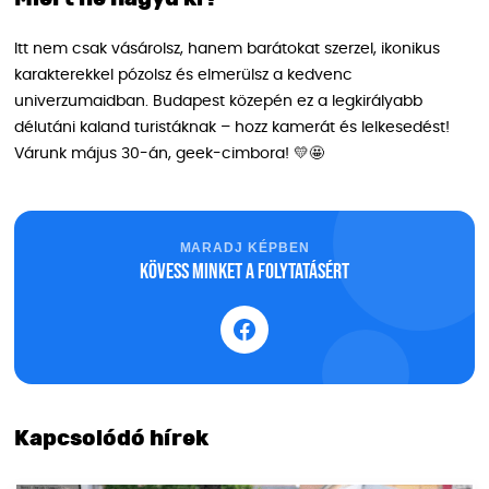
Itt nem csak vásárolsz, hanem barátokat szerzel, ikonikus
karakterekkel pózolsz és elmerülsz a kedvenc
univerzumaidban. Budapest közepén ez a legkirályabb
délutáni kaland turistáknak – hozz kamerát és lelkesedést!
Várunk május 30-án, geek-cimbora! 💛🤩
MARADJ KÉPBEN
Kövess minket a folytatásért
Kapcsolódó hírek