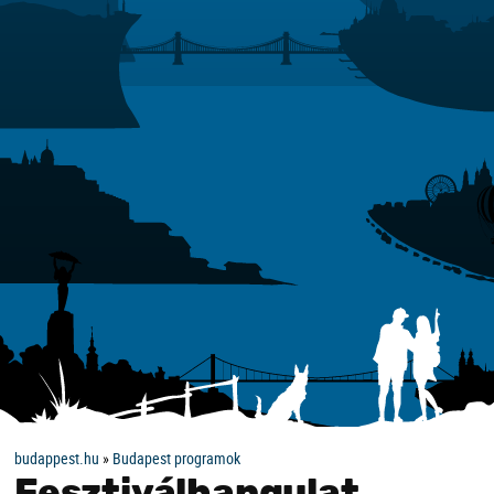
budappest.hu
»
Budapest programok
Fesztiválhangulat