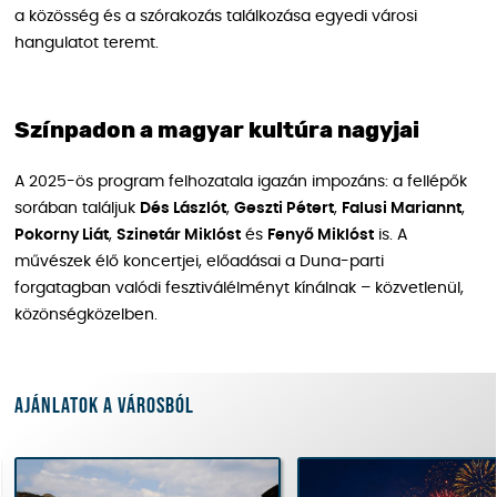
a közösség és a szórakozás találkozása egyedi városi
hangulatot teremt.
Színpadon a magyar kultúra nagyjai
A 2025-ös program felhozatala igazán impozáns: a fellépők
sorában találjuk
Dés Lászlót
,
Geszti Pétert
,
Falusi Mariannt
,
Pokorny Liát
,
Szinetár Miklóst
és
Fenyő Miklóst
is. A
művészek élő koncertjei, előadásai a Duna-parti
forgatagban valódi fesztiválélményt kínálnak – közvetlenül,
közönségközelben.
Ajánlatok a városból