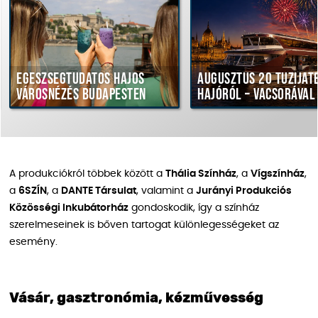
Egészségtudatos hajós
Augusztus 20 tűziját
városnézés Budapesten
hajóról – vacsorával
A produkciókról többek között a
Thália Színház
, a
Vígszínház
,
a
6SZÍN
, a
DANTE Társulat
, valamint a
Jurányi Produkciós
Közösségi Inkubátorház
gondoskodik, így a színház
szerelmeseinek is bőven tartogat különlegességeket az
esemény.
Vásár, gasztronómia, kézművesség