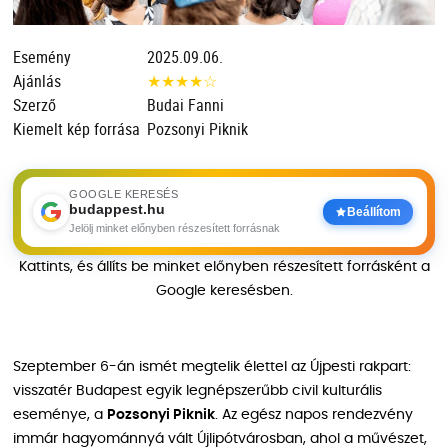
Esemény
2025.09.06.
Ajánlás
★
★
★
★
☆
Szerző
Budai Fanni
Kiemelt kép forrása
Pozsonyi Piknik
GOOGLE KERESÉS
budappest.hu
Beállítom
Jelölj minket előnyben részesített forrásnak
Kattints, és állíts be minket előnyben részesített forrásként a
Google keresésben.
Szeptember 6-án ismét megtelik élettel az Újpesti rakpart:
visszatér Budapest egyik legnépszerűbb civil kulturális
eseménye, a
Pozsonyi Piknik
. Az egész napos rendezvény
immár hagyománnyá vált Újlipótvárosban, ahol a művészet,