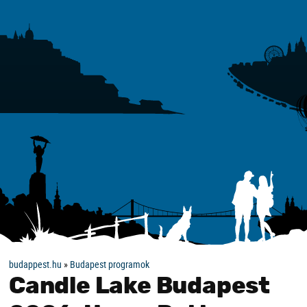
budappest.hu
»
Budapest programok
Candle Lake Budapest