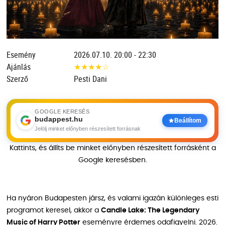
Esemény
2026.07.10. 20:00 - 22:30
Ajánlás
★
★
★
★
☆
Szerző
Pesti Dani
GOOGLE KERESÉS
budappest.hu
Beállítom
Jelölj minket előnyben részesített forrásnak
Kattints, és állíts be minket előnyben részesített forrásként a
Google keresésben.
Ha nyáron Budapesten jársz, és valami igazán különleges esti
programot keresel, akkor a
Candle Lake: The Legendary
Music of Harry Potter
eseményre érdemes odafigyelni. 2026.