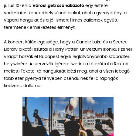
július 10-én a
Városligeti csónakázótó
egy estére
varázslatos koncerthelyszínné alakul, ahol a gyertyafény, a
vízparti hangulat és a jól ismert filmes dallamok együtt
teremtenek emlékezetes élményt.
A koncert különlegessége, hogy a Candle Lake és a Secret
Library alkotói ezúttal a Harry Potter-univerzum ikonikus zenei
világát hozzák el Budapest egyik leglátványosabb szabadtéri
helyszínére. A szervezők ígérete szerint a tó ezúttal a Roxfort
melletti Fekete-tó hangulatát idézi meg, ahol a vízen lebegő
több ezer gyertya fényében csendülnek fel a rajongók
kedvenc dallamai.