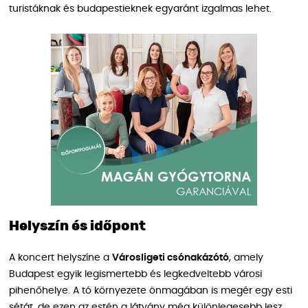
turistáknak és budapestieknek egyaránt izgalmas lehet.
Helyszín és időpont
A koncert helyszíne a
Városligeti csónakázótó
, amely
Budapest egyik legismertebb és legkedveltebb városi
pihenőhelye. A tó környezete önmagában is megér egy esti
sétát, de ezen az estén a látvány még különlegesebb lesz.