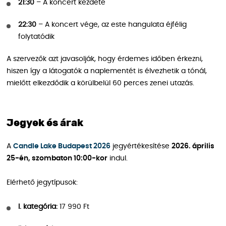
21:30
– A koncert kezdete
22:30
– A koncert vége, az este hangulata éjfélig
folytatódik
A szervezők azt javasolják, hogy érdemes időben érkezni,
hiszen így a látogatók a naplementét is élvezhetik a tónál,
mielőtt elkezdődik a körülbelül 60 perces zenei utazás.
Jegyek és árak
A
Candle Lake Budapest 2026
jegyértékesítése
2026. április
25-én, szombaton 10:00-kor
indul.
Elérhető jegytípusok:
I. kategória:
17 990 Ft