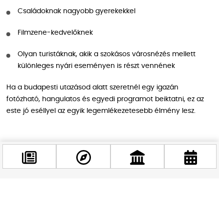
Családoknak nagyobb gyerekekkel
Filmzene-kedvelőknek
Olyan turistáknak, akik a szokásos városnézés mellett
különleges nyári eseményen is részt vennének
Ha a budapesti utazásod alatt szeretnél egy igazán
fotózható, hangulatos és egyedi programot beiktatni, ez az
este jó eséllyel az egyik legemlékezetesebb élmény lesz.
Vár a tó
A
Candle Lake Harry Potter koncert Budapest
egyik
legizgalmasabb nyári eseményének ígérkezik 2026-ban. A
Városligeti-tó gyertyafényes díszlete, az élő zongora és
Facebook
@budappest
vonósnégyes előadása, valamint a varázsvilág ikonikus