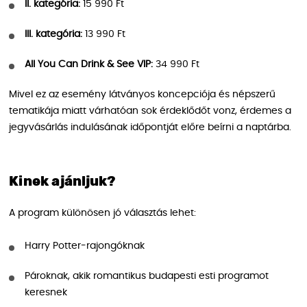
II. kategória:
15 990 Ft
III. kategória:
13 990 Ft
All You Can Drink & See VIP:
34 990 Ft
Mivel ez az esemény látványos koncepciója és népszerű
tematikája miatt várhatóan sok érdeklődőt vonz, érdemes a
jegyvásárlás indulásának időpontját előre beírni a naptárba.
Kinek ajánljuk?
A program különösen jó választás lehet:
Harry Potter-rajongóknak
Pároknak, akik romantikus budapesti esti programot
keresnek