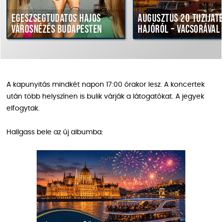
Egészségtudatos hajós
Augusztus 20 tűziját
városnézés Budapesten
hajóról – vacsorával
A kapunyitás mindkét napon 17:00 órakor lesz. A koncertek
után több helyszínen is bulik várják a látogatókat. A jegyek
elfogytak.
Hallgass bele az új albumba: