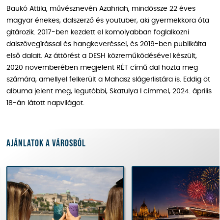
Baukó Attila, művésznevén Azahriah, mindössze 22 éves
magyar énekes, dalszerző és youtuber, aki gyermekkora óta
gitározik. 2017-ben kezdett el komolyabban foglalkozni
dalszövegírással és hangkeveréssel, és 2019-ben publikálta
első dalait. Az áttörést a DESH közreműködésével készült,
2020 novemberében megjelent RÉT című dal hozta meg
számára, amellyel felkerült a Mahasz slágerlistára is. Eddig öt
albuma jelent meg, legutóbbi, Skatulya I címmel, 2024. április
18-án látott napvilágot.
Ajánlatok a városból