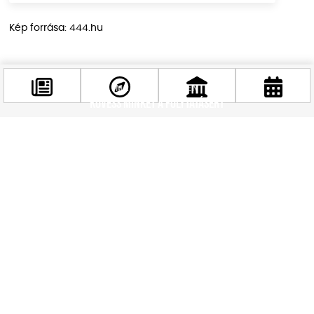
Kép forrása: 444.hu
MARADJ KÉPBEN
Kövess minket a folytatásért
Facebook
@budappest
Követés most