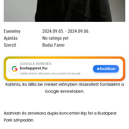
Esemény
2024.09.05. - 2024.09.06.
Ajánlás
No ratings yet
Szerző
Budai Fanni
GOOGLE KERESÉS
budappest.hu
Beállítom
Jelölj minket előnyben részesített forrásnak
Kattints, és állíts be minket előnyben részesített forrásként a
Google keresésben.
Azahriah és zenekara dupla koncerttel lép fel a Budapest
Park színpadán.