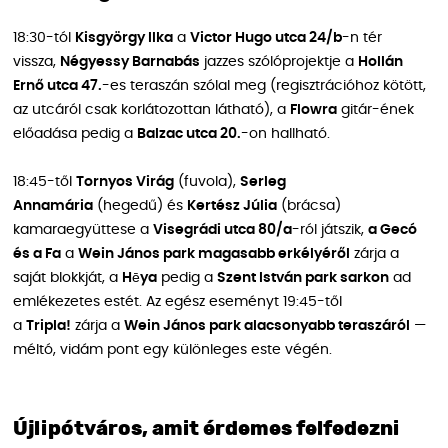
18:30-tól
Kisgyörgy Ilka
a
Victor Hugo utca 24/b
-n tér
vissza,
Négyessy Barnabás
jazzes szólóprojektje a
Hollán
Ernő utca 47.
-es teraszán szólal meg (regisztrációhoz kötött,
az utcáról csak korlátozottan látható), a
Flowra
gitár-ének
előadása pedig a
Balzac utca 20.
-on hallható.
18:45-től
Tornyos Virág
(fuvola),
Serleg
Annamária
(hegedű) és
Kertész Júlia
(brácsa)
kamaraegyüttese a
Visegrádi utca 80/a
-ról játszik,
a Gecó
és a Fa
a
Wein János park magasabb erkélyéről
zárja a
saját blokkját, a
Hēya
pedig a
Szent István park sarkon
ad
emlékezetes estét. Az egész eseményt 19:45-től
a
Tripla!
zárja a
Wein János park alacsonyabb teraszáról
—
méltó, vidám pont egy különleges este végén.
Újlipótváros, amit érdemes felfedezni