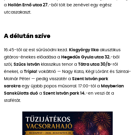
a
Hollán Ernő utca 27.
-ből tölt be zenével egy egész
utcaszakaszt.
A délután szíve
16:45-től az est sűrűsödni kezd.
Kisgyörgy Ilka
akusztikus
gitáros-énekes előadása a
Hegedűs Gyula utca 32.
-ből
szól,
Szűcs István
klasszikus tenor a
Tátra utca 30/b
-ről
énekel, a
Tripla!
vokáltrió — Nagy Kata, Kégl Lóránt és Szintai-
Molnár Péter — pedig visszatér a
Szent István park
sarokra
egy újabb popos műsorral. 17:00-tól a
Mayberian
Sanskülotts duó
a
Szent István park 14.
-en veszi át a
stafétát.