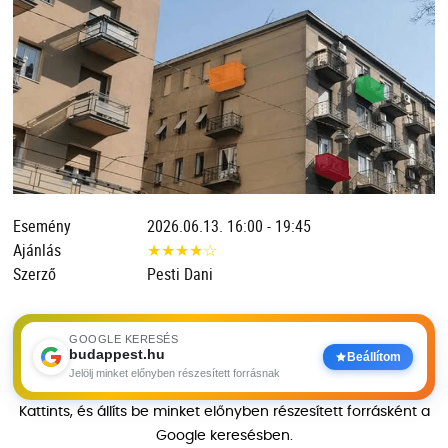
Esemény
2026.06.13. 16:00 - 19:45
Ajánlás
★
★
★
★
☆
Szerző
Pesti Dani
GOOGLE KERESÉS
budappest.hu
Beállítom
Jelölj minket előnyben részesített forrásnak
Kattints, és állíts be minket előnyben részesített forrásként a
Google keresésben.