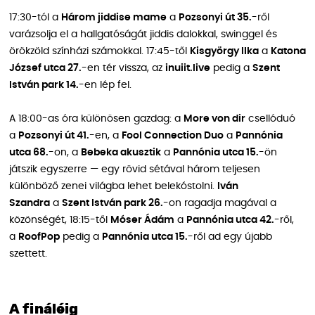
17:30-tól a
Három jiddise mame
a
Pozsonyi út 35.
-ről
varázsolja el a hallgatóságát jiddis dalokkal, swinggel és
örökzöld színházi számokkal. 17:45-től
Kisgyörgy Ilka
a
Katona
József utca 27.
-en tér vissza, az
inuiit.live
pedig a
Szent
István park 14.
-en lép fel.
A 18:00-as óra különösen gazdag: a
More von dir
csellóduó
a
Pozsonyi út 41.
-en, a
Fool Connection Duo
a
Pannónia
utca 68.
-on, a
Bebeka akusztik
a
Pannónia utca 15.
-ön
játszik egyszerre — egy rövid sétával három teljesen
különböző zenei világba lehet belekóstolni.
Iván
Szandra
a
Szent István park 26.
-on ragadja magával a
közönségét, 18:15-től
Móser Ádám
a
Pannónia utca 42.
-ről,
a
RoofPop
pedig a
Pannónia utca 15.
-ről ad egy újabb
szettett.
A fináléig