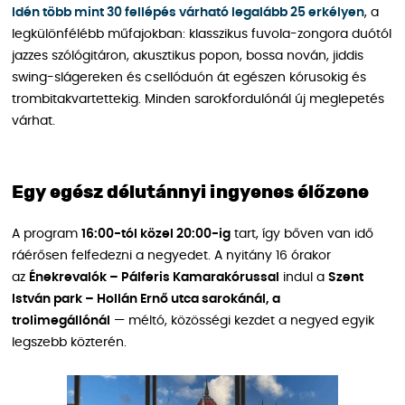
Idén több mint 30 fellépés várható legalább 25 erkélyen
, a
legkülönfélébb műfajokban: klasszikus fuvola-zongora duótól
jazzes szólógitáron, akusztikus popon, bossa nován, jiddis
swing-slágereken és csellóduón át egészen kórusokig és
trombitakvartettekig. Minden sarokfordulónál új meglepetés
várhat.
Egy egész délutánnyi ingyenes élőzene
A program
16:00-tól közel 20:00-ig
tart, így bőven van idő
ráérősen felfedezni a negyedet. A nyitány 16 órakor
az
Énekrevalók – Pálferis Kamarakórussal
indul a
Szent
István park – Hollán Ernő utca sarokánál, a
trolimegállónál
— méltó, közösségi kezdet a negyed egyik
legszebb közterén.