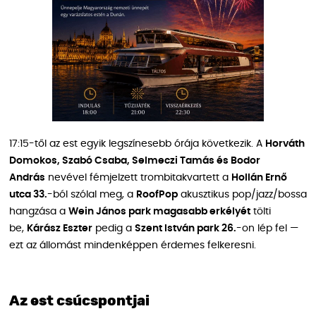
17:15-től az est egyik legszínesebb órája következik. A
Horváth
Domokos, Szabó Csaba, Selmeczi Tamás és Bodor
András
nevével fémjelzett trombitakvartett a
Hollán Ernő
utca 33.
-ból szólal meg, a
RoofPop
akusztikus pop/jazz/bossa
hangzása a
Wein János park magasabb erkélyét
tölti
be,
Kárász Eszter
pedig a
Szent István park 26.
-on lép fel —
ezt az állomást mindenképpen érdemes felkeresni.
Az est csúcspontjai