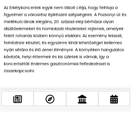
Az Erkélykoncertek egyik nem titkolt célja, hogy felhívja a
figyelmet a városrész építészeti szépségeire. A Pozsonyi út és
mellékutcáinak elegáns, 20. század eleji bérházai olyan
díszítőelemeket és homlokzati részleteket rejtenek, amelyek
felett rohanás közben könnyű elsiklani. Az esemény lelassít,
felnézésre késztet, és egyszerre kínál lehetőséget kellemes
nyári sétára és élő zenei élményre. A környéken hangulatos
kávézók, helyi éttermek és kis üzletek is várnak, így a
koncertsétát érdemes gasztronómiai felfedezéssel is
összekapcsolni.
Minden, amit tudnod kell
Időpont:
2026. június 13., 16:00-tól kb. 19:45-ig
Helyszín:
Újlipótváros, XIII. kerület — a Pozsonyi út, a Szent
István park és a Pannónia utca környéke
Facebook
@budappest
Belépés:
Ingyenes — regisztráció nem szükséges (kivéve a