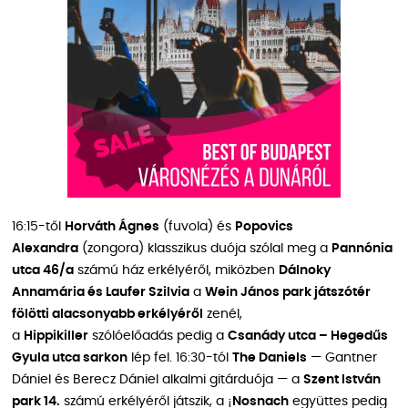
16:15-től
Horváth Ágnes
(fuvola) és
Popovics
Alexandra
(zongora) klasszikus duója szólal meg a
Pannónia
utca 46/a
számú ház erkélyéről, miközben
Dálnoky
Annamária és Laufer Szilvia
a
Wein János park játszótér
fölötti alacsonyabb erkélyéről
zenél,
a
Hippikiller
szólóelőadás pedig a
Csanády utca – Hegedűs
Gyula utca sarkon
lép fel. 16:30-tól
The Daniels
— Gantner
Dániel és Berecz Dániel alkalmi gitárduója — a
Szent István
park 14.
számú erkélyéről játszik, a
¡Nosnach
együttes pedig