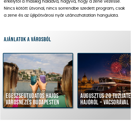
erkélytől a másikig haladva, hagyva, hogy a zene vezesse.
Nincs kötött útvonal, nincs sorrendbe szedett program, csak
a zene és az újlipótvárosi nyár utánozhatatlan hangulata.
Ajánlatok a városból
gtudatos hajós
Augusztus 20 tűzijáték
ézés Budapesten
hajóról – vacsorával