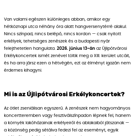
Van valami egészen különleges abban, amikor egy
hétköznapi utca néhány óra alatt hangversenytérré alakul.
Nincs színpad, nincs belépő, nincs kordon — csak nyitott
erkélyek, tehetséges zenészek és a budapesti nyár
felejthetetlen hangulata.
2026. június 13-án
az Újlipótvárosi
Erkélykoncertek ismét zenével töltik meg a XIII. kerület utcáit,
és ha arra jársz ezen a hétvégén, ezt az élményt igazán nem
érdemes kihagyni.
Mi is az Újlipótvárosi Erkélykoncertek?
Az ötlet zseniálisan egyszerű. A zenészek nem hagyományos
koncertteremben vagy fesztiválszínpadon lépnek fel, hanem
a környék lakóházainak erkélyeiről és ablakaiból játszanak —
a közönség pedig sétálva fedezi fel az eseményt, egyik