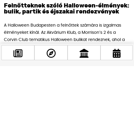
Felnőtteknek szóló Halloween-élmények:
bulik, partik és éjszakai rendezvények
A Halloween Budapesten a felnőttek számára is izgalmas
élményeket kínál. Az Akvárium Klub, a Morrison’s 2 és a
Corvin Club tematikus Halloween bulikat rendeznek, ahol a
legjobb jelmezben érkező vendégek bulizhatnak, miközben a
helyszínek különleges fényshow-kat és szórakoztató
programokat kínálnak. Ezek a rendezvények nemcsak a
szórakozásról szólnak, hanem a társasági élményekről is,
hiszen rengeteg fiatal és fiatalos felnőtt számára Budapest
Facebook
számos szórakozóhelye válik a hétvége legfontosabb
@budappest
találkozóhelyévé.
Követés most
Az Akvárium Halloween Party minden évben óriási
érdeklődésnek örvend, ahol a legjobb jelmezben érkező
vendégek szórakozhatnak, míg a Morrison’s 2 Halloween-
jelmezbuli különleges ételekkel és koktélokkal várja a
látogatókat. A Corvin Club a techno és elektronikus zene