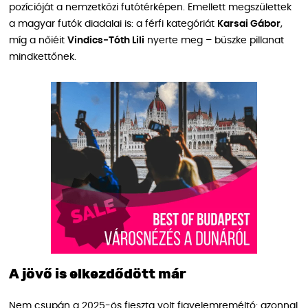
pozícióját a nemzetközi futótérképen. Emellett megszülettek
a magyar futók diadalai is: a férfi kategóriát
Karsai Gábor
,
míg a nőiéit
Vindics‑Tóth Lili
nyerte meg – büszke pillanat
mindkettőnek.
A jövő is elkezdődött már
Nem csupán a 2025-ös fieszta volt figyelemreméltó: azonnal