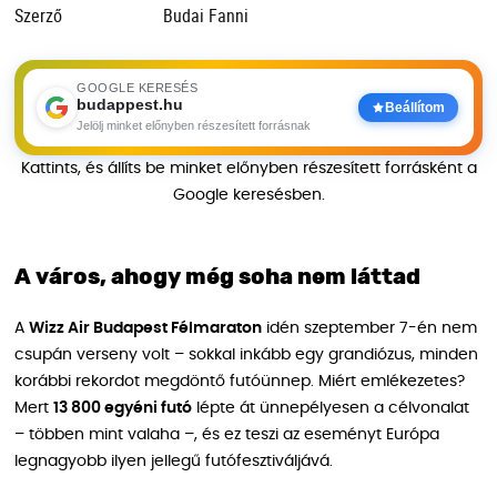
Szerző
Budai Fanni
GOOGLE KERESÉS
budappest.hu
Beállítom
Jelölj minket előnyben részesített forrásnak
Kattints, és állíts be minket előnyben részesített forrásként a
Google keresésben.
A város, ahogy még soha nem láttad
A
Wizz Air Budapest Félmaraton
idén szeptember 7-én nem
csupán verseny volt – sokkal inkább egy grandiózus, minden
korábbi rekordot megdöntő futóünnep. Miért emlékezetes?
Mert
13 800 egyéni futó
lépte át ünnepélyesen a célvonalat
– többen mint valaha –, és ez teszi az eseményt Európa
legnagyobb ilyen jellegű futófesztiváljává.