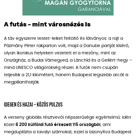
A futás – mint városnézés Is
A táv egyszerre testet-lelket feltöltő és látványos: a rajt a
Pázmány Péter rakparton volt, majd a Danube partját kísérő,
olyan ikonikus helyeken vezetett el a mezőny, mint az
Országház, a Budai Várnegyed, a Lánchíd és a Gellért-hegy –
mind UNESCO világörökség részei. A futók nem csupán
teljesítik a 21,1 kilométert, hanem Budapest legszebb arcát is
megpillanthatják.
Idegen és hazai – közös pulzus
A verseny globális résztvevői népszerűsége egyértelmű: idén
közel
6 200 külföldi futó érkezett 115 országból
, ami
megduplázta a tavalyi számokat, ezzel is bizonyítva Budapest