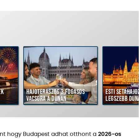
ék
Hajóteraszos 3 fogásos
Esti sétahajó
vacsora a Dunán
legszebb dun
nt hogy Budapest adhat otthont a
2026-os