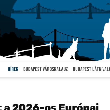
Hírek
Budapest városkalauz
Budapest látnival
 a 2026-os Európai