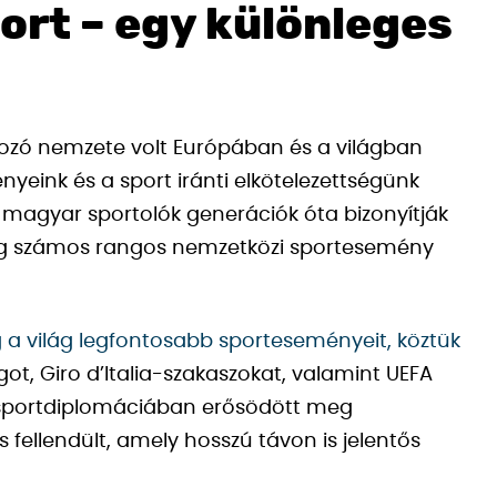
ort – egy különleges
ozó nemzete volt Európában és a világban
nyeink és a sport iránti elkötelezettségünk
 magyar sportolók generációk óta bizonyítják
zág számos rangos nemzetközi sportesemény
a világ legfontosabb sporteseményeit, köztük
ágot, Giro d’Italia-szakaszokat, valamint UEFA
 sportdiplomáciában erősödött meg
fellendült, amely hosszú távon is jelentős