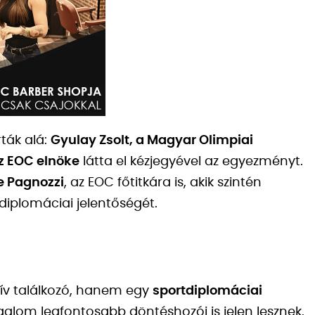
ták alá:
Gyulay Zsolt, a Magyar Olimpiai
az EOC elnöke
látta el kézjegyével az egyezményt.
e Pagnozzi
, az EOC főtitkára is, akik szintén
iplomáciai jelentőségét.
ív találkozó, hanem egy
sportdiplomáciai
galom legfontosabb döntéshozói is jelen lesznek.