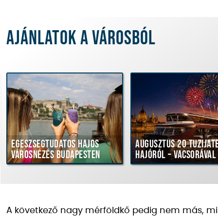
Ajánlatok a városból
Egészségtudatos hajós
Augusztus 20 tűziját
városnézés Budapesten
hajóról – vacsorával
A következő nagy mérföldkő pedig nem más, mi