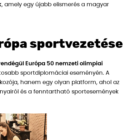
k
, amely egy újabb elismerés a magyar
urópa sportvezetése
vendégül Európa 50 nemzeti olimpiai
ntosabb sportdiplomáciai eseményén. A
lkozója, hanem egy olyan platform, ahol az
rányairól és a fenntartható sportesemények