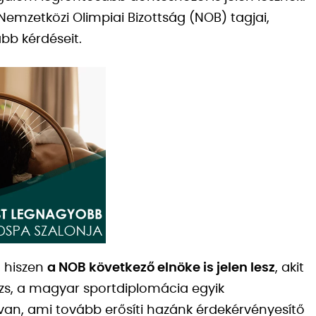
 Nemzetközi Olimpiai Bizottság (NOB) tagjai,
bb kérdéseit.
, hiszen
a NOB következő elnöke is jelen lesz
, akit
ázs, a magyar sportdiplomácia egyik
van, ami tovább erősíti hazánk érdekérvényesítő