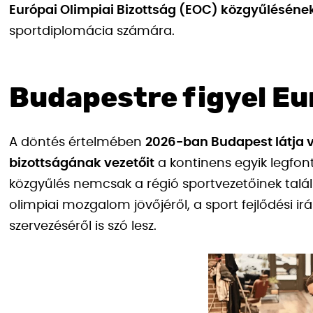
Európai Olimpiai Bizottság (EOC) közgyűléséne
sportdiplomácia számára.
Budapestre figyel E
A döntés értelmében
2026-ban Budapest látja 
bizottságának vezetőit
a kontinens egyik legfo
közgyűlés nemcsak a régió sportvezetőinek talá
olimpiai mozgalom jövőjéről, a sport fejlődési i
szervezéséről is szó lesz.