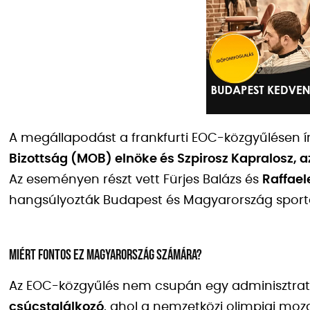
A megállapodást a frankfurti EOC-közgyűlésen ír
Bizottság (MOB) elnöke és Szpirosz Kapralosz, 
Az eseményen részt vett Fürjes Balázs és
Raffael
hangsúlyozták Budapest és Magyarország sportd
Miért fontos ez Magyarország számára?
Az EOC-közgyűlés nem csupán egy adminisztrat
csúcstalálkozó
, ahol a nemzetközi olimpiai moz