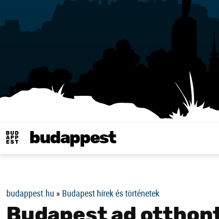
budappest
Same in english
budappest.hu
»
Budapest hírek és történetek
Budapest ad otthont