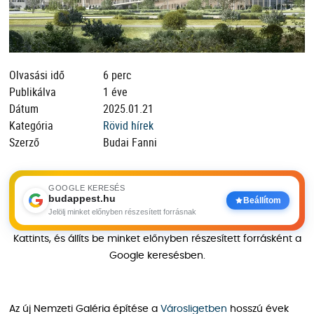
Olvasási idő
6 perc
Publikálva
1 éve
Dátum
2025.01.21
Kategória
Rövid hírek
Szerző
Budai Fanni
GOOGLE KERESÉS
budappest.hu
Beállítom
Jelölj minket előnyben részesített forrásnak
Kattints, és állíts be minket előnyben részesített forrásként a
Google keresésben.
Az új Nemzeti Galéria építése a
Városligetben
hosszú évek