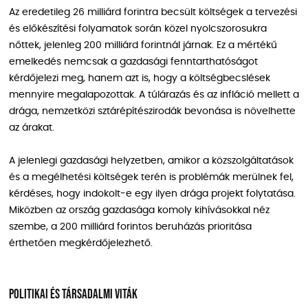
Az eredetileg 26 milliárd forintra becsült költségek a tervezési
és előkészítési folyamatok során közel nyolcszorosukra
nőttek, jelenleg 200 milliárd forintnál járnak. Ez a mértékű
emelkedés nemcsak a gazdasági fenntarthatóságot
kérdőjelezi meg, hanem azt is, hogy a költségbecslések
mennyire megalapozottak. A túlárazás és az infláció mellett a
drága, nemzetközi sztárépítészirodák bevonása is növelhette
az árakat.
A jelenlegi gazdasági helyzetben, amikor a közszolgáltatások
és a megélhetési költségek terén is problémák merülnek fel,
kérdéses, hogy indokolt-e egy ilyen drága projekt folytatása.
Miközben az ország gazdasága komoly kihívásokkal néz
szembe, a 200 milliárd forintos beruházás prioritása
érthetően megkérdőjelezhető.
Politikai és társadalmi viták