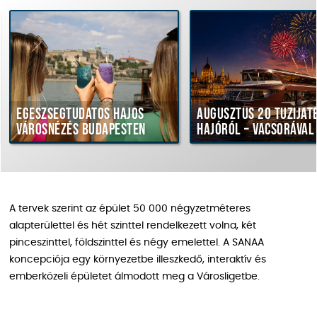
szségtudatos hajós
Augusztus 20 tűzijáték
osnézés Budapesten
hajóról – vacsorával
A tervek szerint az épület 50 000 négyzetméteres
alapterülettel és hét szinttel rendelkezett volna, két
pinceszinttel, földszinttel és négy emelettel. A SANAA
koncepciója egy környezetbe illeszkedő, interaktív és
emberközeli épületet álmodott meg a Városligetbe.