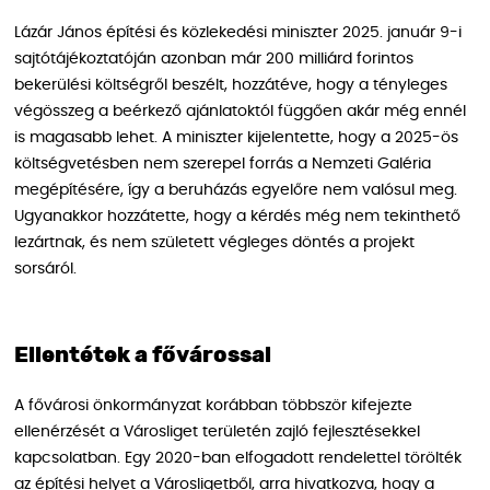
Lázár János építési és közlekedési miniszter 2025. január 9-i
sajtótájékoztatóján azonban már 200 milliárd forintos
bekerülési költségről beszélt, hozzátéve, hogy a tényleges
végösszeg a beérkező ajánlatoktól függően akár még ennél
is magasabb lehet. A miniszter kijelentette, hogy a 2025-ös
költségvetésben nem szerepel forrás a Nemzeti Galéria
megépítésére, így a beruházás egyelőre nem valósul meg.
Ugyanakkor hozzátette, hogy a kérdés még nem tekinthető
lezártnak, és nem született végleges döntés a projekt
sorsáról.
Ellentétek a fővárossal
A fővárosi önkormányzat korábban többször kifejezte
ellenérzését a Városliget területén zajló fejlesztésekkel
kapcsolatban. Egy 2020-ban elfogadott rendelettel törölték
az építési helyet a Városligetből, arra hivatkozva, hogy a