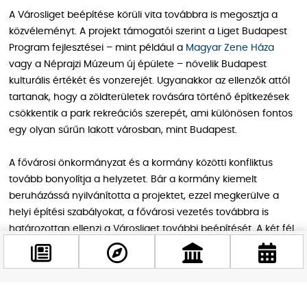
A Városliget beépítése körüli vita továbbra is megosztja a
közvéleményt. A projekt támogatói szerint a Liget Budapest
Program fejlesztései – mint például a
Magyar Zene Háza
vagy a Néprajzi Múzeum új épülete – növelik Budapest
kulturális értékét és vonzerejét. Ugyanakkor az ellenzők attól
tartanak, hogy a zöldterületek rovására történő építkezések
csökkentik a park rekreációs szerepét, ami különösen fontos
egy olyan sűrűn lakott városban, mint Budapest.
A fővárosi önkormányzat és a kormány közötti konfliktus
tovább bonyolítja a helyzetet. Bár a kormány kiemelt
beruházássá nyilvánította a projektet, ezzel megkerülve a
helyi építési szabályokat, a fővárosi vezetés továbbra is
határozottan ellenzi a Városliget további beépítését. A két fél
közötti konszenzus hiánya nemcsak a projektet akadályozza,
hanem szélesebb körű politikai feszültségeket is szít.