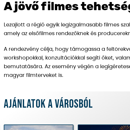
A jövő filmes tehets
Lezajlott a régió egyik legizgalmasabb filmes s
amely az elsőfilmes rendezőknek és producerekn
A rendezvény célja, hogy támogassa a feltörekvő
workshopokkal, konzultációkkal segíti őket, vala
bemutatására. Az esemény végén a legígéreteseb
magyar filmterveket is.
Ajánlatok a városból