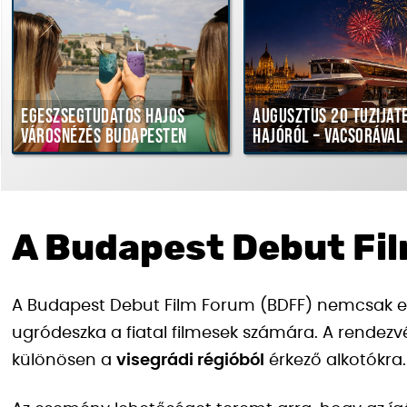
Egészségtudatos hajós
Augusztus 20 tűziját
városnézés Budapesten
hajóról – vacsorával
A Budapest Debut Fi
A Budapest Debut Film Forum (BDFF) nemcsak e
ugródeszka a fiatal filmesek számára. A rendezvé
különösen a
visegrádi régióból
érkező alkotókra.