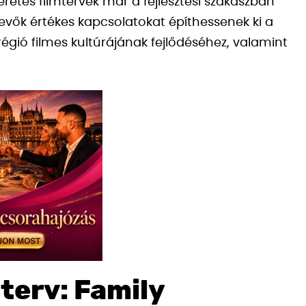
retes filmtervek már a fejlesztési szakaszban
evők értékes kapcsolatokat építhessenek ki a
égió filmes kultúrájának fejlődéséhez, valamint
terv: Family