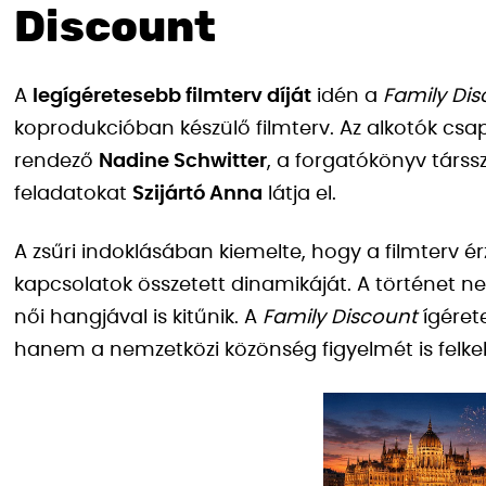
Discount
A
legígéretesebb filmterv díját
idén a
Family Di
koprodukcióban készülő filmterv. Az alkotók csa
rendező
Nadine Schwitter
, a forgatókönyv társs
feladatokat
Szijártó Anna
látja el.
A zsűri indoklásában kiemelte, hogy a filmterv ér
kapcsolatok összetett dinamikáját. A történet 
női hangjával is kitűnik. A
Family Discount
ígéret
hanem a nemzetközi közönség figyelmét is felkel