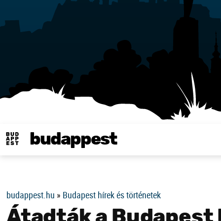
budappest
Same in english
budappest.hu
»
Budapest hírek és történetek
Átadták a Budapest