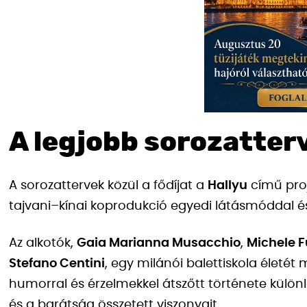
A legjobb sorozatterv
A sorozattervek közül a fődíjat a
Hallyu
című proj
tajvani–kínai koprodukció egyedi látásmóddal és 
Az alkotók,
Gaia Marianna Musacchio
,
Michele F
Stefano Centini
, egy milánói balettiskola életét 
humorral és érzelmekkel átszőtt története különl
és a barátság összetett viszonyait.