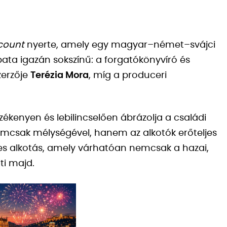
scount
nyerte, amely egy magyar–német–svájci
pata igazán sokszínű: a forgatókönyvíró és
zerzője
Terézia Mora
, míg a produceri
zékenyen és lebilincselően ábrázolja a családi
nemcsak mélységével, hanem az alkotók erőteljes
es alkotás, amely várhatóan nemcsak a hazai,
ti majd.