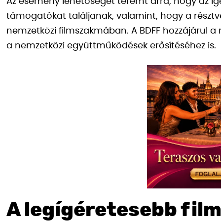
Az esemény lehetőséget teremt arra, hogy az ígé
támogatókat találjanak, valamint, hogy a résztv
nemzetközi filmszakmában. A BDFF hozzájárul a r
a nemzetközi együttműködések erősítéséhez is.
A legígéretesebb film