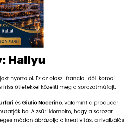
: Hallyu
ekt nyerte el. Ez az olasz–francia–dél-koreai–
friss ötletekkel közelíti meg a sorozatműfajt.
urfari
és
Giulio Nocerino
, valamint a producer
mutatják be. A zsűri kiemelte, hogy a sorozat
eges módon ábrázolja a kreativitás, a rivalizálás