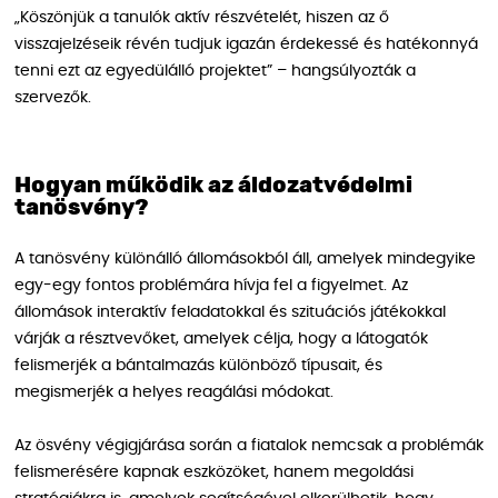
„Köszönjük a tanulók aktív részvételét, hiszen az ő
visszajelzéseik révén tudjuk igazán érdekessé és hatékonnyá
tenni ezt az egyedülálló projektet” – hangsúlyozták a
szervezők.
Hogyan működik az áldozatvédelmi
tanösvény?
A tanösvény különálló állomásokból áll, amelyek mindegyike
egy-egy fontos problémára hívja fel a figyelmet. Az
állomások interaktív feladatokkal és szituációs játékokkal
várják a résztvevőket, amelyek célja, hogy a látogatók
felismerjék a bántalmazás különböző típusait, és
megismerjék a helyes reagálási módokat.
Az ösvény végigjárása során a fiatalok nemcsak a problémák
felismerésére kapnak eszközöket, hanem megoldási