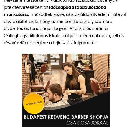
helyszínen tesztelték a kialakítandó szabaduló ösvényt. A
játék tervezésében az
Időcsapda Szabadulószoba
munkatársai
működtek közre, akik az áldozatvédelmi játékot
úgy alakították ki, hogy az minden korosztály számára
élvezetes és tanulságos legyen. A tesztelés során a
Csillaghegyi Általános Iskola diákjai is közreműködtek, lelkes
részvételükkel segítve a fejlesztési folyamatot.