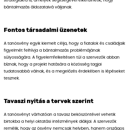
stratégiákra is, amelyek segítségével elkerülhetik, hogy
bántalmazás áldozataivá váljanak.
Fontos társadalmi üzenetek
A tanösvény egyik kiemelt célja, hogy a fiatalok és családjaik
figyelmét felhívja a bántalmazás problémájának
súlyosságára. A figyelemfelkeltésen túl a szervezők abban
bíznak, hogy a projekt hatására a közösség tagjai
tudatosabbá válnak, és a megelőzés érdekében is lépéseket
tesznek.
Tavaszi nyitás a tervek szerint
A tanösvényt várhatóan a tavasz beköszöntével vehetik
birtokba a helyi oktatási intézmények diákjai. A szervezők
remélik, hogy az ösvény nemcsak helyben, hanem országos