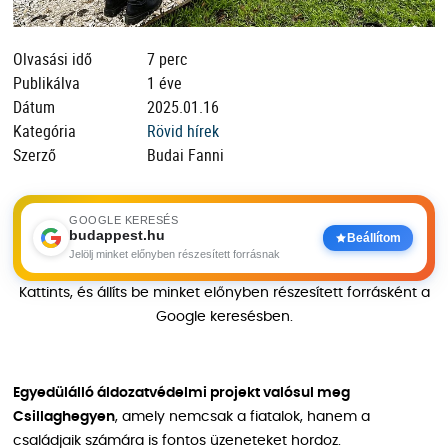
Olvasási idő
7 perc
Publikálva
1 éve
Dátum
2025.01.16
Kategória
Rövid hírek
Szerző
Budai Fanni
GOOGLE KERESÉS
budappest.hu
Beállítom
Jelölj minket előnyben részesített forrásnak
Kattints, és állíts be minket előnyben részesített forrásként a
Google keresésben.
Egyedülálló áldozatvédelmi projekt valósul meg
Csillaghegyen
, amely nemcsak a fiatalok, hanem a
családjaik számára is fontos üzeneteket hordoz.