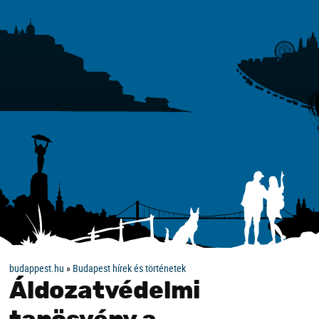
budappest.hu
»
Budapest hírek és történetek
Áldozatvédelmi