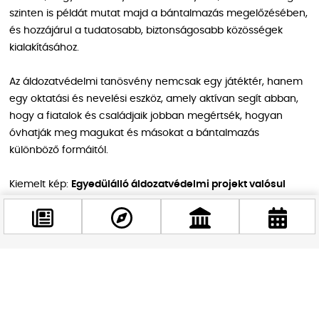
szinten is példát mutat majd a bántalmazás megelőzésében,
és hozzájárul a tudatosabb, biztonságosabb közösségek
kialakításához.
Az áldozatvédelmi tanösvény nemcsak egy játéktér, hanem
egy oktatási és nevelési eszköz, amely aktívan segít abban,
hogy a fiatalok és családjaik jobban megértsék, hogyan
óvhatják meg magukat és másokat a bántalmazás
különböző formáitól.
Kiemelt kép:
Egyedülálló áldozatvédelmi projekt valósul
meg Csillaghegyen
, amely nemcsak a fiatalok, hanem a
családjaik számára is fontos üzeneteket hordoz. Az
áldozatvédelmi tanösvény ötlete a helyi oktatási intézmény,
a Csillaghegyi Általános Iskola kezdeményezésére született,
és a tervek szerint legkésőbb a tavaszi jó idő beköszöntével
Facebook
mindenki számára elérhetővé válik.
@budappest