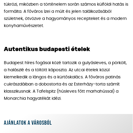
tükrözi, miközben a történelem során számos külföldi hatás is
formálta. A főváros ízei a múlt és jelen találkozásából
születnek, ötvözve a hagyományos recepteket és a modern
konyhaművészetet.
Autentikus budapesti ételek
Budapest híres fogásai közé tartozik a gulyásleves, a pörkölt,
a halászlé és a töltött káposzta. Az utcai ételek közül
kiemelkedik a lángos és a kürtőskalács. A főváros patinás
cukrászdáiban a dobostorta és az Esterházy-torta számít
klasszikusnak. A Tafelspitz (húsleves főtt marhahússal) a
Monarchia hagyatékát idézi.
Ajánlatok a városból