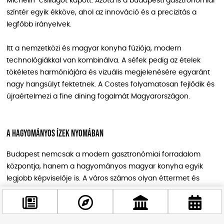
Michelin-csillagot kapott. Azóta is a budapesti gasztronómiai
színtér egyik ékköve, ahol az innováció és a precizitás a
legfőbb irányelvek.
Itt a nemzetközi és magyar konyha fúziója, modern
technológiákkal van kombinálva. A séfek pedig az ételek
tökéletes harmóniájára és vizuális megjelenésére egyaránt
nagy hangsúlyt fektetnek. A Costes folyamatosan fejlődik és
újraértelmezi a fine dining fogalmát Magyarországon.
A hagyományos ízek nyomában
Budapest nemcsak a modern gasztronómiai forradalom
központja, hanem a hagyományos magyar konyha egyik
legjobb képviselője is. A város számos olyan éttermet és
cukrászdát kínál, ahol az autentikus magyar ételeket és
desszerteket eredeti receptek alapján készítik el.