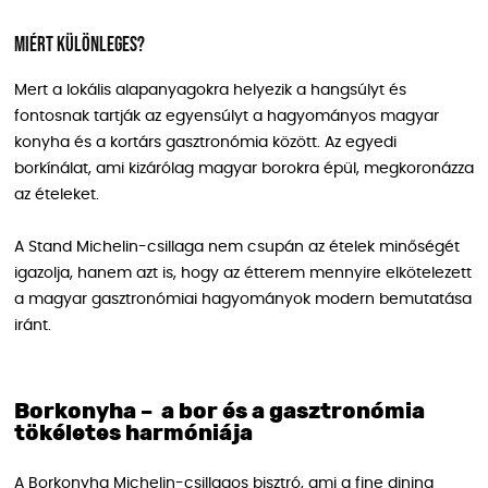
Miért különleges?
Mert a lokális alapanyagokra helyezik a hangsúlyt és
fontosnak tartják az egyensúlyt a hagyományos magyar
konyha és a kortárs gasztronómia között. Az egyedi
borkínálat, ami kizárólag magyar borokra épül, megkoronázza
az ételeket.
A Stand Michelin-csillaga nem csupán az ételek minőségét
igazolja, hanem azt is, hogy az étterem mennyire elkötelezett
a magyar gasztronómiai hagyományok modern bemutatása
iránt.
Borkonyha – a bor és a gasztronómia
tökéletes harmóniája
A Borkonyha Michelin-csillagos bisztró, ami a fine dining