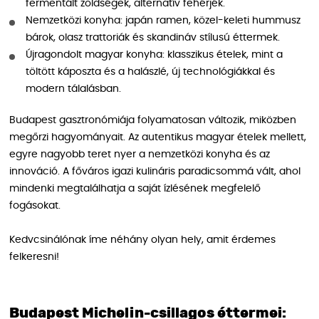
fermentált zöldségek, alternatív fehérjék.
Nemzetközi konyha: japán ramen, közel-keleti hummusz
bárok, olasz trattoriák és skandináv stílusú éttermek.
Újragondolt magyar konyha: klasszikus ételek, mint a
töltött káposzta és a halászlé, új technológiákkal és
modern tálalásban.
Budapest gasztronómiája folyamatosan változik, miközben
megőrzi hagyományait. Az autentikus magyar ételek mellett,
egyre nagyobb teret nyer a nemzetközi konyha és az
innováció. A főváros igazi kulináris paradicsommá vált, ahol
mindenki megtalálhatja a saját ízlésének megfelelő
fogásokat.
Kedvcsinálónak íme néhány olyan hely, amit érdemes
felkeresni!
Budapest Michelin-csillagos éttermei: