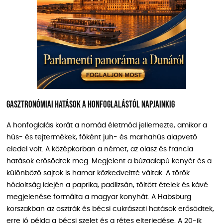
Gasztronómiai hatások a honfoglalástól napjainkig
A honfoglalás korát a nomád életmód jellemezte, amikor a
hús- és tejtermékek, főként juh- és marhahús alapvető
eledel volt. A középkorban a német, az olasz és francia
hatások erősödtek meg. Megjelent a búzaalapú kenyér és a
különböző sajtok is hamar közkedveltté váltak. A török
hódoltság idején a paprika, padlizsán, töltött ételek és kávé
megjelenése formálta a magyar konyhát. A Habsburg
korszakban az osztrák és bécsi cukrászati hatások erősödtek,
erre jó példa a bécsi szelet és a rétes elterjedése. A 20-ik