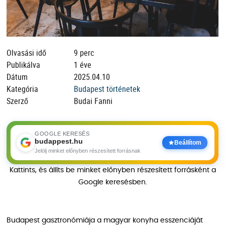
Olvasási idő
9 perc
Publikálva
1 éve
Dátum
2025.04.10
Kategória
Budapest történetek
Szerző
Budai Fanni
GOOGLE KERESÉS
budappest.hu
Beállítom
Jelölj minket előnyben részesített forrásnak
Kattints, és állíts be minket előnyben részesített forrásként a
Google keresésben.
Budapest gasztronómiája a magyar konyha esszenciáját