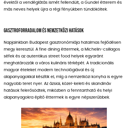
évektől a vendéglátás ismét fellendült, a Gundel étterem és
más neves helyek újra a régi fényükben tündököltek.
Gasztroforradalom és nemzetközi hatások
Napjainkban Budapest gasztronómiája hatalmas fejlődésen
megy keresztül. A fine dining éttermek, a Michelin-csillagos
séfek és az autentikus street food helyek egyaránt
meghatározzák a város kulináris térképét. A tradicionális
magyar ételeket modern technológiával és új
alapanyagokkal készítik el, míg a nemzetközi konyha is egyre
nagyobb teret nyer. Az ázsiai, közel-keleti és skandináv
hatások felerősödtek, miközben a fenntartható és helyi
alapanyagokra építő éttermek is egyre népszerűbbek.