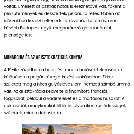
voltak. Emellett az osztrák hatás is érezhetővé vált, főként a
péksütemények és desszertek, például a rétes. Ebben az
időszakban kezdett elterjedni a kávéházi kultúra is, ami
később Budapest egyik meghatározó gasztronómiai
jelensége lett.
Monarchia és az arisztokratikus konyha
A 19-ik században a bécsi és francia hatások felerősödtek,
különösen a polgári réteg étkezési szokásaiban. Ekkor
született meg a híres gulyásleves, ami nemzeti szimbólummá
vált. Az arisztokrácia kedvelte a finomított, franciás
fogásokat, például a vadételeket és a mártásos húsokat. A
cukrászdák aranykorukat élték és olyan ikonikus édességek
születtek, mint a dobostorta.