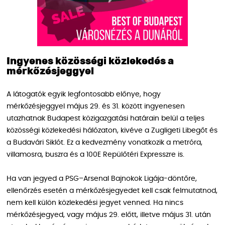
Ingyenes közösségi közlekedés a
mérkőzésjeggyel
A látogatók egyik legfontosabb előnye, hogy
mérkőzésjeggyel május 29. és 31. között ingyenesen
utazhatnak Budapest közigazgatási határain belül a teljes
közösségi közlekedési hálózaton, kivéve a Zugligeti Libegőt és
a Budavári Siklót. Ez a kedvezmény vonatkozik a metróra,
villamosra, buszra és a 100E Repülőtéri Expresszre is.
Ha van jegyed a PSG–Arsenal Bajnokok Ligája-döntőre,
ellenőrzés esetén a mérkőzésjegyedet kell csak felmutatnod,
nem kell külön közlekedési jegyet venned. Ha nincs
mérkőzésjegyed, vagy május 29. előtt, illetve május 31. után