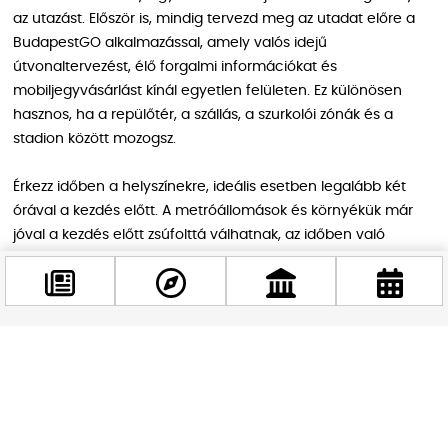
az utazást. Először is, mindig tervezd meg az utadat előre a
BudapestGO alkalmazással, amely valós idejű
útvonaltervezést, élő forgalmi információkat és
mobiljegyvásárlást kínál egyetlen felületen. Ez különösen
hasznos, ha a repülőtér, a szállás, a szurkolói zónák és a
stadion között mozogsz.
Érkezz időben a helyszínekre, ideális esetben legalább két
órával a kezdés előtt. A metróállomások és környékük már
jóval a kezdés előtt zsúfolttá válhatnak, az időben való
érkezés pedig csökkenti a stresszt és biztosítja, hogy ne
maradj le az élményekből. A meccsnapon kerüld a taxit és a
saját autót a stadion környékén, mert jelentős útlezárások és
parkolási nehézségek lassíthatják vagy lehetetlenné tehetik
ezeket a közlekedési módokat.
Facebook
@budappest
Ha van mérkőzésjegyed, tartsd kéznél telefonon vagy
kinyomtatva, mert az ingyenes utazáshoz ellenőrzés esetén