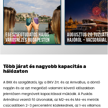
gészségtudatos hajós
Augusztus 20 tűzijáték
árosnézés Budapesten
hajóról – vacsorával
Több járat és nagyobb kapacitás a
hálózaton
A BKK és szolgáltatói, így a BKV Zrt. és az ArrivaBus, a döntő
napján és az azt megelőző valamint követő időszakban
jelentősen megnövelt kapacitással működik. A Puskás
Arénához vezető fő útvonalak, az M2-es és M4-es metrók
csúcsidőben 2–3 percenként közlekednek, az 1-es villamos