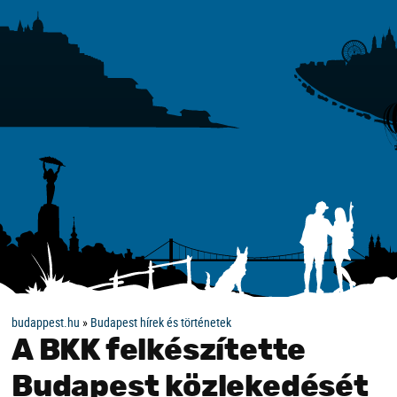
budappest.hu
»
Budapest hírek és történetek
A BKK felkészítette
Budapest közlekedését