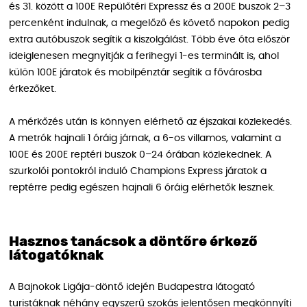
és 31. között a 100E Repülőtéri Expressz és a 200E buszok 2–3
percenként indulnak, a megelőző és követő napokon pedig
extra autóbuszok segítik a kiszolgálást. Több éve óta először
ideiglenesen megnyitják a ferihegyi 1-es terminált is, ahol
külön 100E járatok és mobilpénztár segítik a fővárosba
érkezőket.
A mérkőzés után is könnyen elérhető az éjszakai közlekedés.
A metrók hajnali 1 óráig járnak, a 6-os villamos, valamint a
100E és 200E reptéri buszok 0–24 órában közlekednek. A
szurkolói pontokról induló Champions Express járatok a
reptérre pedig egészen hajnali 6 óráig elérhetők lesznek.
Hasznos tanácsok a döntőre érkező
látogatóknak
A Bajnokok Ligája-döntő idején Budapestra látogató
turistáknak néhány egyszerű szokás jelentősen megkönnyíti