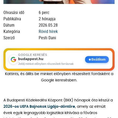
Olvasási idő
6 perc
Publikálva
2 hónapja
Dátum
2026.05.28
Kategória
Rövid hírek
Szerző
Pesti Dani
GOOGLE KERESÉS
budappest.hu
Beállítom
Jelölj minket előnyben részesített forrásnak
Kattints, és állíts be minket előnyben részesített forrásként a
Google keresésben.
A Budapesti Közlekedési Központ (BKK) hónapok óta készül a
2026-os UEFA Bajnokok Ligája-döntőre
, amely az elmúlt
évek egyik legnagyobb logisztikai kihívása a főváros