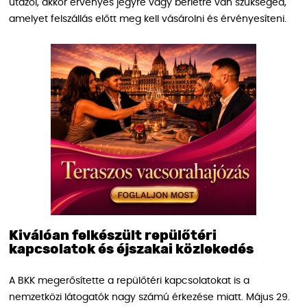
utazol, akkor érvényes jegyre vagy bérletre van szükséged,
amelyet felszállás előtt meg kell vásárolni és érvényesíteni.
Kiválóan felkészült repülőtéri
kapcsolatok és éjszakai közlekedés
A BKK megerősítette a repülőtéri kapcsolatokat is a
nemzetközi látogatók nagy számú érkezése miatt. Május 29.