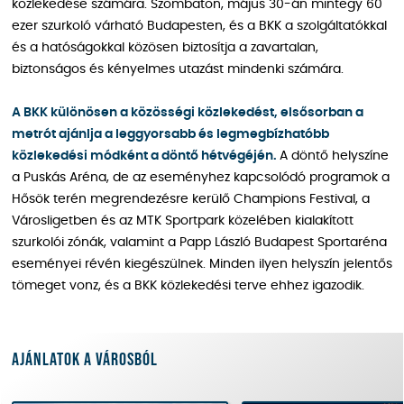
közlekedése számára. Szombaton, május 30-án mintegy 60
ezer szurkoló várható Budapesten, és a BKK a szolgáltatókkal
és a hatóságokkal közösen biztosítja a zavartalan,
biztonságos és kényelmes utazást mindenki számára.
A BKK különösen a közösségi közlekedést, elsősorban a
metrót ajánlja a leggyorsabb és legmegbízhatóbb
közlekedési módként a döntő hétvégéjén.
A döntő helyszíne
a Puskás Aréna, de az eseményhez kapcsolódó programok a
Hősök terén megrendezésre kerülő Champions Festival, a
Városligetben és az MTK Sportpark közelében kialakított
szurkolói zónák, valamint a Papp László Budapest Sportaréna
eseményei révén kiegészülnek. Minden ilyen helyszín jelentős
tömeget vonz, és a BKK közlekedési terve ehhez igazodik.
Ajánlatok a városból