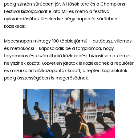
pedig szintén sűrűbben jár. A Hősök tere és a Champions
Festival kiszolgálását ellátó M1-es metró a fesztivál
nyitvatartásához illeszkedve négy napon át sűrűbben
közlekedik.
Meccsnapon mintegy 100 többletjármű – autóbusz, villamos
és metrókocsi – kapcsolódik be a forgalomba, hogy
folyamatos és kiszámítható közlekedést biztosítson a kiemelt
helyszínek között. Közvetlen járatok is közlekednek a repülőtér
és a szurkolói találkozópontok között, a reptéri kapcsolatok
pedig összességében is megerősödnek.